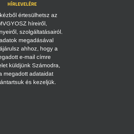
HÍRLEVELÉRE
kézből értesülhetsz az
MVGYOSZ híreiről,
eiről, szolgáltatásairól.
adatok megadásával
ájárulsz ahhoz, hogy a
gadott e-mail címre
elet küldjünk Számodra,
a megadott adataidat
vántartsuk és kezeljük.