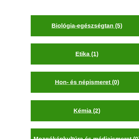
Biológia-egészségtan (5)
Etika (1)
Hon- és népismeret (0)
Kémia (2)
Mozgóképkultúra és médiaismeret (0