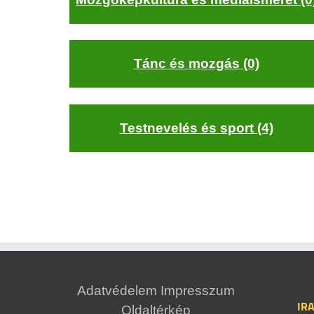
Tánc és mozgás (0)
Testnevelés és sport (4)
Adatvédelem
Impresszum
IR
Oldaltérkép