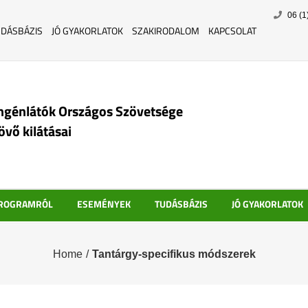
Skip
06 (1
to
UDÁSBÁZIS
JÓ GYAKORLATOK
SZAKIRODALOM
KAPCSOLAT
content
ngénlátók Országos Szövetsége
jövő kilátásai
PROGRAMRÓL
ESEMÉNYEK
TUDÁSBÁZIS
JÓ GYAKORLATOK
Home
/
Tantárgy-specifikus módszerek