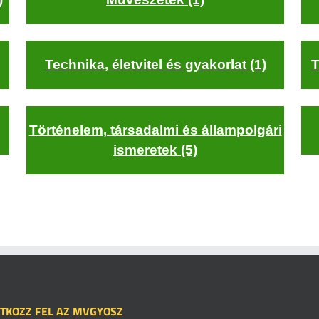
Technika, életvitel és gyakorlat (1)
T
Történelem, társadalmi és állampolgári
ismeretek (5)
ATKOZZ FEL AZ MVGYOSZ