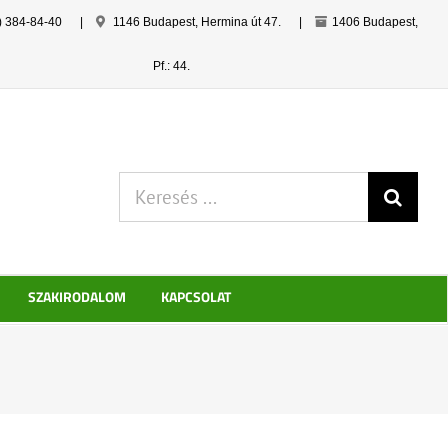
) 384-84-40
|
1146 Budapest, Hermina út 47.
|
1406 Budapest,
Pf.: 44.
Keresés:
SZAKIRODALOM
KAPCSOLAT