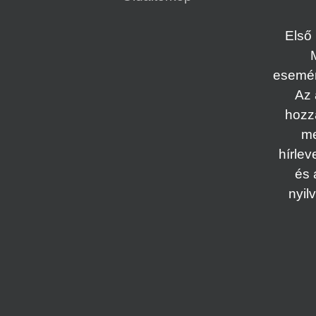
Első 
esemény
Az 
hozz
me
hírlev
és 
nyil