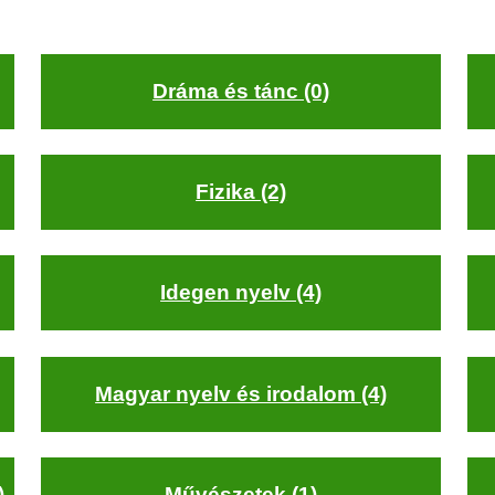
Dráma és tánc (0)
Fizika (2)
Idegen nyelv (4)
Magyar nyelv és irodalom (4)
)
Művészetek (1)