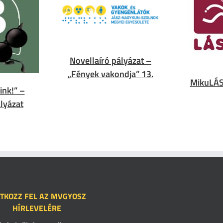
Novellaíró pályázat –
„Fények vakondja” 13.
MikuLÁS
ink!” –
lyázat
ATKOZZ FEL AZ MVGYOSZ
HÍRLEVELÉRE