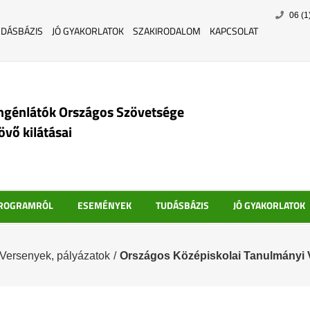
Skip
06 (1
to
UDÁSBÁZIS
JÓ GYAKORLATOK
SZAKIRODALOM
KAPCSOLAT
content
ngénlátók Országos Szövetsége
jövő kilátásai
PROGRAMRÓL
ESEMÉNYEK
TUDÁSBÁZIS
JÓ GYAKORLATOK
Versenyek, pályázatok
/
Országos Középiskolai Tanulmányi 