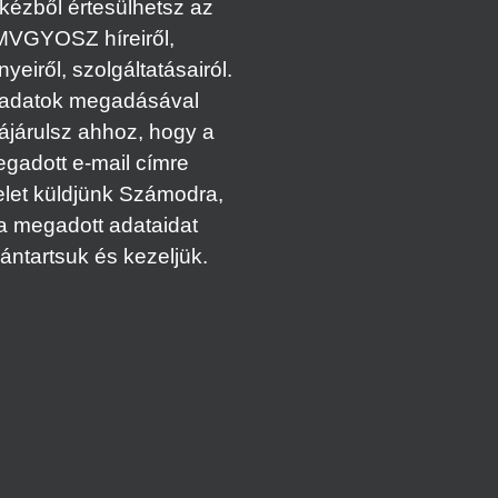
kézből értesülhetsz az
MVGYOSZ híreiről,
eiről, szolgáltatásairól.
adatok megadásával
ájárulsz ahhoz, hogy a
gadott e-mail címre
elet küldjünk Számodra,
a megadott adataidat
vántartsuk és kezeljük.