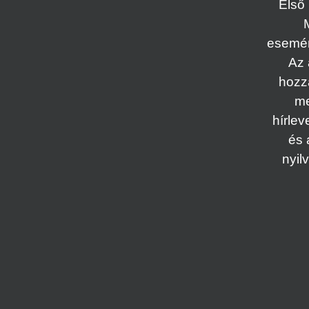
Első 
esemény
Az 
hozz
me
hírlev
és 
nyil