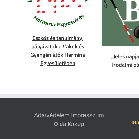
Eszköz és tanulmányi
pályázatok a Vakok és
Gyengénlátók Hermina
„Jeles napja
Egyesületében
Irodalmi pá
Adatvédelem
Impresszum
IR
Oldaltérkép