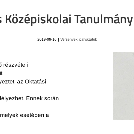
 Középiskolai Tanulmány
2019-09-16
|
Versenyek, pályázatok
 részvételi
t
yezteti az Oktatási
edélyezhet. Ennek során
 amelyek esetében a