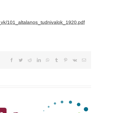
_vk/101_altalanos_tudnivalok_1920.pdf
Facebook
Twitter
Reddit
LinkedIn
WhatsApp
Tumblr
Pinterest
Vk
Email