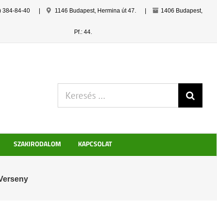
) 384-84-40
|
1146 Budapest, Hermina út 47.
|
1406 Budapest,
Pf.: 44.
Keresés:
SZAKIRODALOM
KAPCSOLAT
Verseny