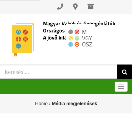
Skip
to
content
Magyar Vakok és Gyengénlátók
Országos Szövetsége
A jövő kilátásai
Keresés:
Men
Home
/
Média megjelenések