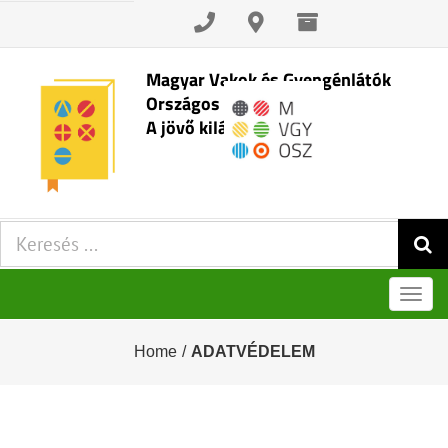
Skip
to
content
Magyar Vakok és Gyengénlátók
Országos Szövetsége
A jövő kilátásai
Keresés:
Men
Home
/
ADATVÉDELEM