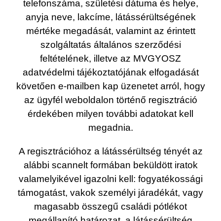
telefonszáma, születési dátuma és helye,
anyja neve, lakcíme, látássérültségének
mértéke megadását, valamint az érintett
szolgáltatás általános szerződési
feltételének, illetve az MVGYOSZ
adatvédelmi tájékoztatójának elfogadását
követően e-mailben kap üzenetet arról, hogy
az ügyfél weboldalon történő regisztráció
érdekében milyen további adatokat kell
megadnia.
A regisztrációhoz a látássérültség tényét az
alábbi scannelt formában beküldött iratok
valamelyikével igazolni kell: fogyatékossági
támogatást, vakok személyi járadékát, vagy
magasabb összegű családi pótlékot
megállapító határozat, a látássérültség