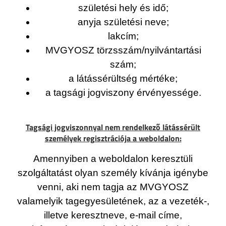
születési hely és idő;
anyja születési neve;
lakcím;
MVGYOSZ törzsszám/nyilvántartási
szám;
a látássérültség mértéke;
a tagsági jogviszony érvényessége.
Tagsági jogviszonnyal nem rendelkező látássérült
személyek regisztrációja a weboldalon:
Amennyiben a weboldalon keresztüli
szolgáltatást olyan személy kívánja igénybe
venni, aki nem tagja az MVGYOSZ
valamelyik tagegyesületének, az a vezeték-,
illetve keresztneve, e-mail címe,