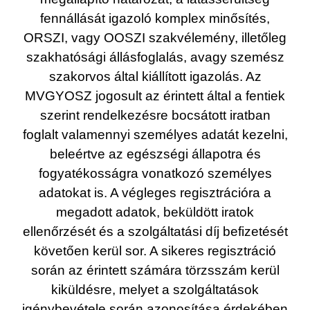
fennállását igazoló komplex minősítés,
ORSZI, vagy OOSZI szakvélemény, illetőleg
szakhatósági állásfoglalás, avagy szemész
szakorvos által kiállított igazolás. Az
MVGYOSZ jogosult az érintett által a fentiek
szerint rendelkezésre bocsátott iratban
foglalt valamennyi személyes adatát kezelni,
beleértve az egészségi állapotra és
fogyatékosságra vonatkozó személyes
adatokat is. A végleges regisztrációra a
megadott adatok, beküldött iratok
ellenőrzését és a szolgáltatási díj befizetését
követően kerül sor. A sikeres regisztráció
során az érintett számára törzsszám kerül
kiküldésre, melyet a szolgáltatások
igénybevétele során azonosítása érdekében