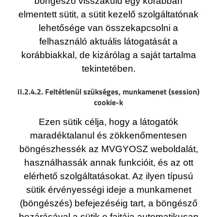
böngésző visszaküld egy korábban
elmentett sütit, a sütit kezelő szolgáltatónak
lehetősége van összekapcsolni a
felhasználó aktuális látogatását a
korábbiakkal, de kizárólag a saját tartalma
tekintetében.
II.2.4.2. Feltétlenül szükséges, munkamenet (session)
cookie-k
Ezen sütik célja, hogy a látogatók
maradéktalanul és zökkenőmentesen
böngészhessék az MVGYOSZ weboldalát,
használhassák annak funkcióit, és az ott
elérhető szolgáltatásokat. Az ilyen típusú
sütik érvényességi ideje a munkamenet
(böngészés) befejezéséig tart, a böngésző
bezárásával a sütik e fajtája automatikusan