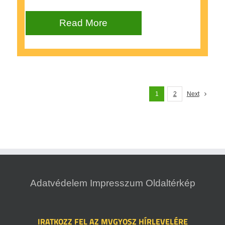
Read More
1
2
Next
Adatvédelem
Impresszum
Oldaltérkép
IRATKOZZ FEL AZ MVGYOSZ HÍRLEVELÉRE