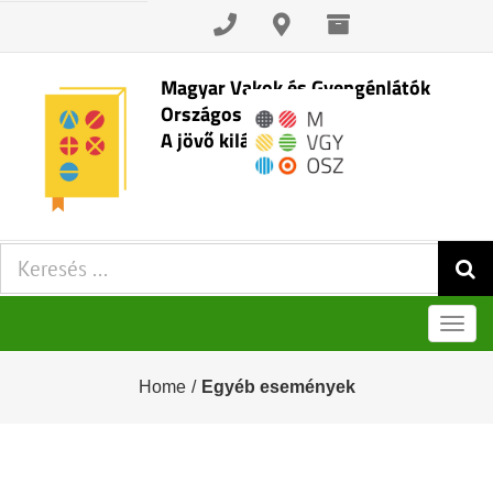
Skip
to
content
Magyar Vakok és Gyengénlátók
Országos Szövetsége
A jövő kilátásai
Keresés:
Men
Home
/
Egyéb események