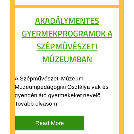
AKADÁLYMENTES
GYERMEKPROGRAMOK A
SZÉPMŰVÉSZETI
MÚZEUMBAN
A Szépművészeti Múzeum
Múzeumpedagógiai Osztálya vak és
gyengénlátó gyermekeket nevelő
Tovább olvasom
Read More