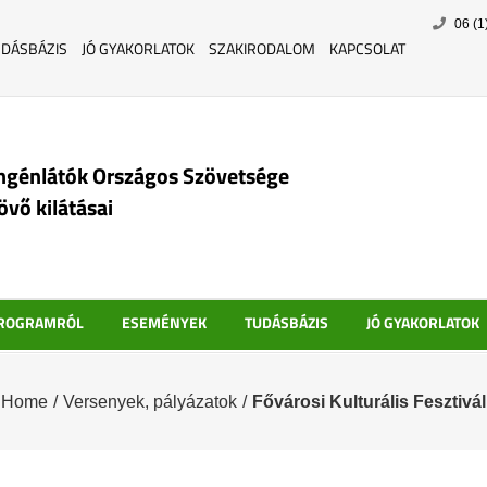
Skip
06 (1
to
UDÁSBÁZIS
JÓ GYAKORLATOK
SZAKIRODALOM
KAPCSOLAT
content
ngénlátók Országos Szövetsége
jövő kilátásai
PROGRAMRÓL
ESEMÉNYEK
TUDÁSBÁZIS
JÓ GYAKORLATOK
Home
/
Versenyek, pályázatok
/
Fővárosi Kulturális Fesztivál