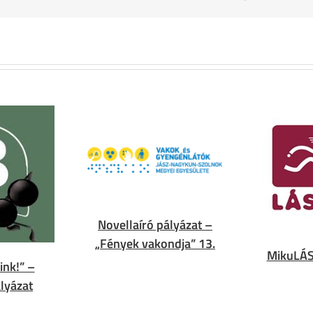
Novellaíró pályázat –
„Fények vakondja” 13.
MikuLÁS
ink!” –
lyázat