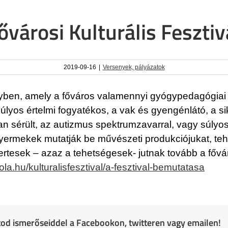
ővárosi Kulturális Fesztiv
2019-09-16
|
Versenyek, pályázatok
gyben, amely a főváros valamennyi gyógypedagógiai i
úlyos értelmi fogyatékos, a vak és gyengénlátó, a s
an sérült, az autizmus spektrumzavarral, vagy súlyos
rmekek mutatják be művészeti produkciójukat, tehets
nyertesek – azaz a tehetségesek- jutnak tovább a főv
la.hu/kulturalisfesztival/a-fesztival-bemutatasa
atod ismerőseiddel a Facebookon, twitteren vagy emailen!