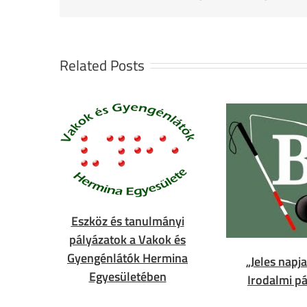
Related Posts
Eszköz és tanulmányi
pályázatok a Vakok és
Gyengénlátók Hermina
„Jeles napja
Egyesületében
Irodalmi pá