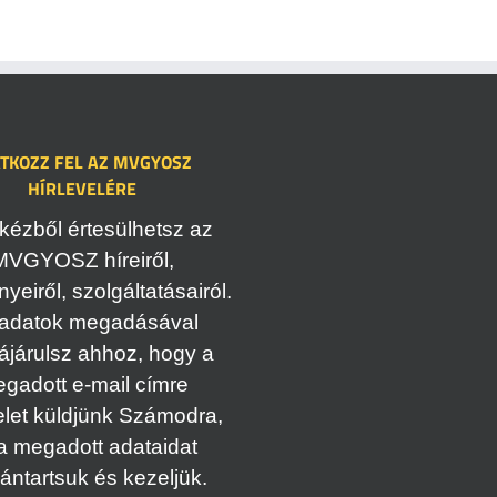
ATKOZZ FEL AZ MVGYOSZ
HÍRLEVELÉRE
kézből értesülhetsz az
MVGYOSZ híreiről,
eiről, szolgáltatásairól.
adatok megadásával
ájárulsz ahhoz, hogy a
gadott e-mail címre
elet küldjünk Számodra,
a megadott adataidat
vántartsuk és kezeljük.