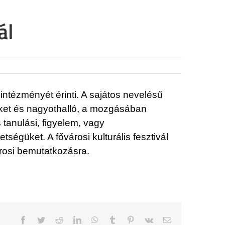
ál
ntézményét érinti. A sajátos nevelésű
iket és nagyothalló, a mozgásában
 tanulási, figyelem, vagy
égüket. A fővárosi kulturális fesztivál
árosi bemutatkozásra.
Facebook
Twitter
Reddit
LinkedIn
WhatsApp
Tumblr
Pinterest
Vk
Email