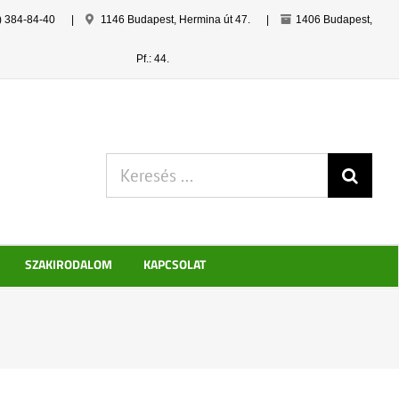
) 384-84-40
|
1146 Budapest, Hermina út 47.
|
1406 Budapest,
Pf.: 44.
Keresés:
SZAKIRODALOM
KAPCSOLAT