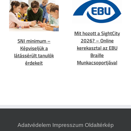
Mit hozott a SightCity
2026? – Online
SNI minimum –
kerekasztal az EBU
Képviseljük a
Braille
látássérült tanulók
Munkacsoportjával
érdekeit
Adatvédelem
Impresszum
Oldaltérkép