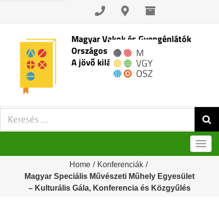
Skip
to
content
Magyar Vakok és Gyengénlátók
Országos Szövetsége
A jövő kilátásai
Keresés:
Men
Home
/
Konferenciák
/
Magyar Speciális Művészeti Műhely Egyesület
– Kulturális Gála, Konferencia és Közgyűlés