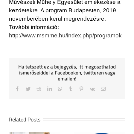
Művészeti Műhely Egyesület emlékezése a
kezdetekre. A program Budapesten, 2019
novemberében kerül megrendezésre.
További információ:
http://www.msmme.hu/index.php/programok
Ha tetszett ez a bejegyzés, itt megoszthatod
ismerőseiddel a Facebookon, twitteren vagy
emailen!
Facebook
Twitter
Reddit
LinkedIn
WhatsApp
Tumblr
Pinterest
Vk
Email
Related Posts