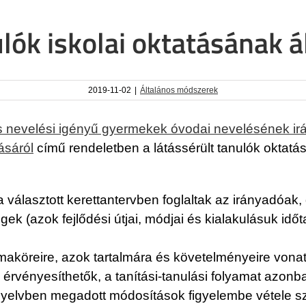
ulók iskolai oktatásának á
2019-11-02
|
Általános módszerek
os nevelési igényű gyermekek óvodai nevelésének irá
ásáról
című rendeletben a látássérült tanulók oktatá
a választott kerettantervben foglaltak az irányadóak
gek (azok fejlődési útjai, módjai és kialakulásuk id
maköreire, azok tartalmára és követelményeire vonat
 érvényesíthetők, a tanítási-tanulási folyamat azon
ányelvben megadott módosítások figyelembe vétele s