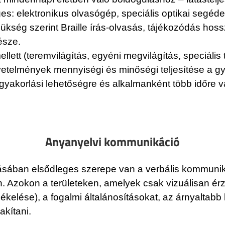
es: elektronikus olvasógép, speciális optikai segéd
kség szerint Braille írás-olvasás, tájékozódás hossz
észe.
lett (teremvilágítás, egyéni megvilágítás, speciális
övetelmények mennyiségi és minőségi teljesítése a g
 gyakorlási lehetőségre és alkalmanként több időre 
Anyanyelvi kommunikáció
ításában elsődleges szerepe van a verbális kommunik
. Azokon a területeken, amelyek csak vizuálisan érz
ékelése), a fogalmi általánosításokat, az árnyaltab
akítani.