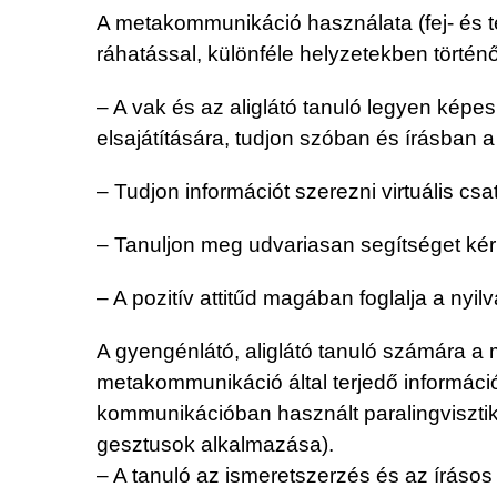
A metakommunikáció használata (fej- és tes
ráhatással, különféle helyzetekben történő
– A vak és az aliglátó tanuló legyen kép
elsajátítására, tudjon szóban és írásban
– Tudjon információt szerezni virtuális csa
– Tanuljon meg udvariasan segítséget kérn
– A pozitív attitűd magában foglalja a nyi
A gyengénlátó, aliglátó tanuló számára a 
metakommunikáció által terjedő információ
kommunikációban használt paralingviszti
gesztusok alkalmazása).
– A tanuló az ismeretszerzés és az írásos