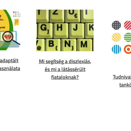
adaptált
Mi segítség a diszlexiás,
asználata
és mi a látássérült
Tudniva
fiataloknak?
tank