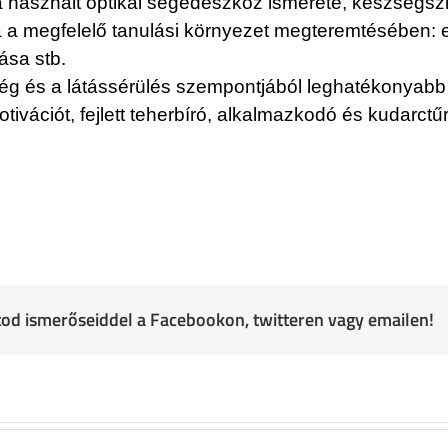
a használt optikai segédeszköz ismerete, készségszin
a a megfelelő tanulási környezet megteremtésében: 
tása stb.
iség és a látássérülés szempontjából leghatékonyab
otivációt, fejlett teherbíró, alkalmazkodó és kudarctű
atod ismerőseiddel a Facebookon, twitteren vagy emailen!