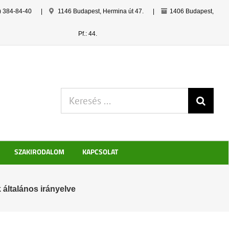
) 384-84-40
|
1146 Budapest, Hermina út 47.
|
1406 Budapest,
Pf.: 44.
Keresés:
SZAKIRODALOM
KAPCSOLAT
 általános irányelve