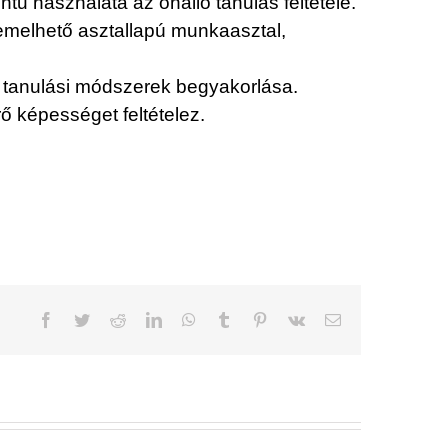
tű használata az önálló tanulás feltétele.
emelhető asztallapú munkaasztal,
b tanulási módszerek begyakorlása.
rő képességet feltételez.
Facebook
Twitter
Reddit
LinkedIn
WhatsApp
Tumblr
Pinterest
Vk
Email