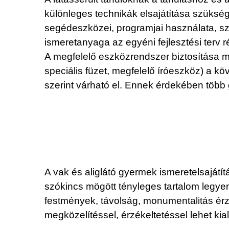
különleges technikák elsajátítása szükség
segédeszközei, programjai használata, szü
ismeretanyaga az egyéni fejlesztési terv r
A megfelelő eszközrendszer biztosítása mel
speciális füzet, megfelelő íróeszköz) a k
szerint várható el. Ennek érdekében több
A vak és aliglátó gyermek ismeretelsaját
szókincs mögött tényleges tartalom legyen
festmények, távolság, monumentalitás érz
megközelítéssel, érzékeltetéssel lehet kial