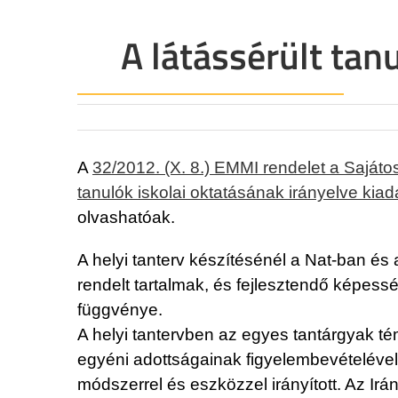
A látássérült tan
A
32/2012. (X. 8.) EMMI rendelet a Saját
tanulók iskolai oktatásának irányelve kiad
olvashatóak.
A helyi tanterv készítésénél a Nat-ban és 
rendelt tartalmak, és fejlesztendő képessé
függvénye.
A helyi tantervben az egyes tantárgyak té
egyéni adottságainak figyelembevételével
módszerrel és eszközzel irányított. Az Ir