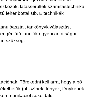
eszközök, látássérültek számítástechnikai
ú fehér bottal stb. E technikák
 tanulóasztal, tankönyvkiválasztás,
yengénlátó tanulók egyéni adottságai
van szükség.
ációnak. Törekedni kell arra, hogy a bő
ékelhetők (pl. színek, fények, fényképek,
b kommunikációt sokoldalú