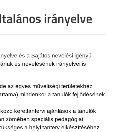
ltalános irányelve
nyelve és a Sajátos nevelési igényű
sának és nevelésének irányelvei is
, de az egyes műveltségi területekhez
őtartama) mindenkor a tanulók fejlődésének
kozó kerettantervi ajánlások a tanulók
ban zömében speciális pedagógiai
zükséges a helyi tanterv elkészítéséhez.