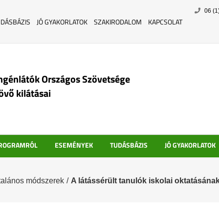
Skip
06 (1
to
UDÁSBÁZIS
JÓ GYAKORLATOK
SZAKIRODALOM
KAPCSOLAT
content
ngénlátók Országos Szövetsége
jövő kilátásai
PROGRAMRÓL
ESEMÉNYEK
TUDÁSBÁZIS
JÓ GYAKORLATOK
talános módszerek
/
A látássérült tanulók iskolai oktatásának