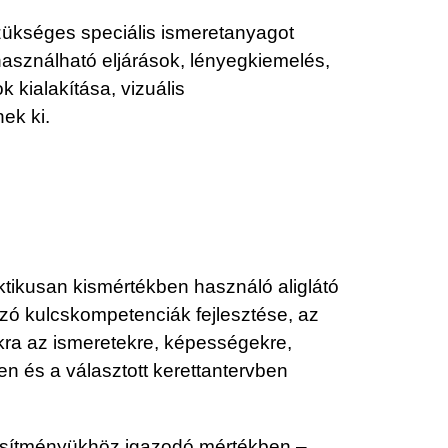
szükséges speciális ismeretanyagot
használható eljárások, lényegkiemelés,
kialakítása, vizuális
ek ki.
ktikusan kismértékben használó aliglátó
ozó kulcskompetenciák fejlesztése, az
okra az ismeretekre, képességekre,
n és a választott kerettantervben
ljesítményükhöz igazodó mértékben –