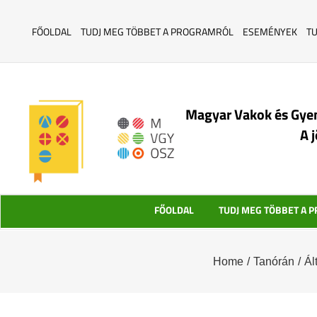
FŐOLDAL
TUDJ MEG TÖBBET A PROGRAMRÓL
ESEMÉNYEK
T
Magyar Vakok és Gye
A 
FŐOLDAL
TUDJ MEG TÖBBET A 
Home
/
Tanórán
/
Ál