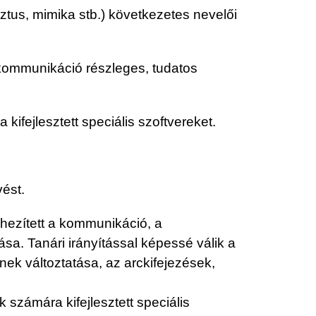
sztus, mimika stb.) következetes nevelői
akommunikáció részleges, tudatos
kifejlesztett speciális szoftvereket.
vést.
ehezített a kommunikáció, a
a. Tanári irányítással képessé válik a
k változtatása, az arckifejezések,
számára kifejlesztett speciális