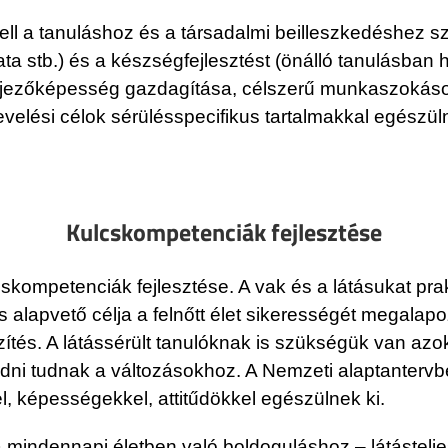
 kell a tanuláshoz és a társadalmi beilleszkedéshez 
ta stb.) és a készségfejlesztést (önálló tanulásban 
ejezőképesség gazdagítása, célszerű munkaszokások 
velési célok sérülésspecifikus tartalmakkal egészüln
Kulcskompetenciák fejlesztése
skompetenciák fejlesztése. A vak és a látásukat pra
s alapvető célja a felnőtt élet sikerességét megalap
észítés. A látássérült tanulóknak is szükségük van az
dni tudnak a változásokhoz. A Nemzeti alaptantervbe
l, képességekkel, attitűdökkel egészülnek ki.
 a mindennapi életben való boldoguláshoz – látáste