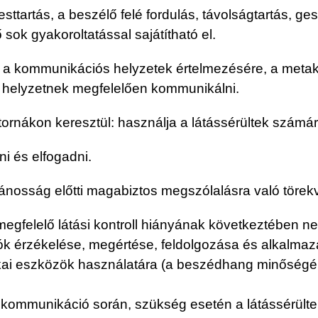
ttartás, a beszélő felé fordulás, távolságtartás, ge
 sok gyakoroltatással sajátítható el.
es a kommunikációs helyzetek értelmezésére, a met
 a helyzetnek megfelelően kommunikálni.
tornákon keresztül: használja a látássérültek számára 
i és elfogadni.
lvánosság előtti magabiztos megszólalásra való törek
megfelelő látási kontroll hiányának következtében n
k érzékelése, megértése, feldolgozása és alkalmazás
kai eszközök használatára (a beszédhang minőségéne
 kommunikáció során, szükség esetén a látássérültek 