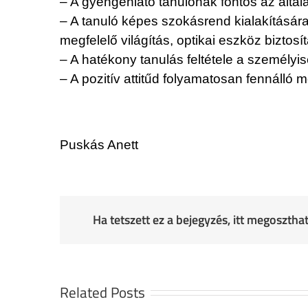
– A gyengénlátó tanulónak fontos az által
– A tanuló képes szokásrend kialakításár
megfelelő világítás, optikai eszköz biztosí
– A hatékony tanulás feltétele a személy
– A pozitív attitűd folyamatosan fennálló m
Puskás Anett
Ha tetszett ez a bejegyzés, itt megoszth
Related Posts