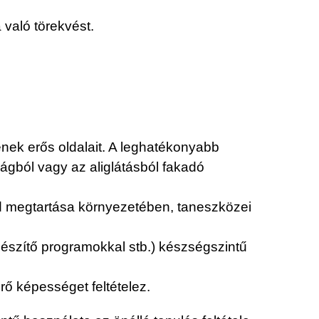
 való törekvést.
gének erős oldalait. A leghatékonyabb
ságból vagy az aliglátásból fakadó
nd megtartása környezetében, taneszközei
gészítő programokkal stb.) készségszintű
űrő képességet feltételez.