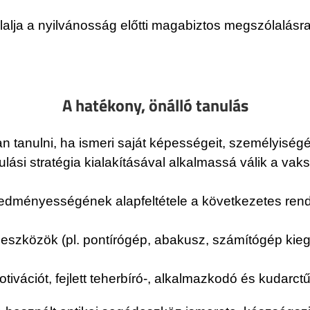
glalja a nyilvánosság előtti magabiztos megszólalásra
A hatékony, önálló tanulás
óan tanulni, ha ismeri saját képességeit, személyisé
ulási stratégia kialakításával alkalmassá válik a vak
eredményességének alapfeltétele a következetes re
es eszközök (pl. pontírógép, abakusz, számítógép kie
otivációt, fejlett teherbíró-, alkalmazkodó és kudarct