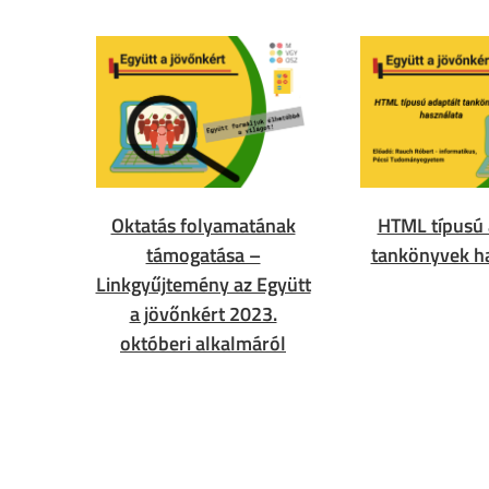
Oktatás folyamatának
HTML típusú 
támogatása –
tankönyvek h
Linkgyűjtemény az Együtt
a jövőnkért 2023.
októberi alkalmáról