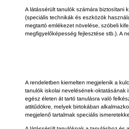
A látássérült tanulók számára biztosítani
(speciális technikák és eszközök használa
megtartó emlékezet növelése, szóbeli kif
megfigyelőképesség fejlesztése stb.). A ne
A rendeletben kiemelten megjelenik a kulc
tanulók iskolai nevelésének-oktatásának i
egész életen át tartó tanulásra való felk
attitűdökre, melyek birtokában alkalmazko
megjelenő tartalmak speciális ismeretekke
A látássérült tanulóknak a tanuláshoz és