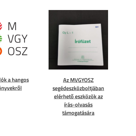
lók a hangos
Az MVGYOSZ
önyvekről
segédeszközboltjában
elérhető eszközök az
írás-olvasás
támogatására