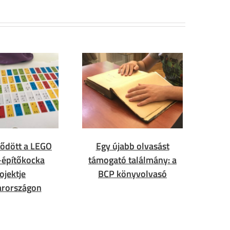
ődött a LEGO
Egy újabb olvasást
e-építőkocka
támogató találmány: a
ojektje
BCP könyvolvasó
rországon