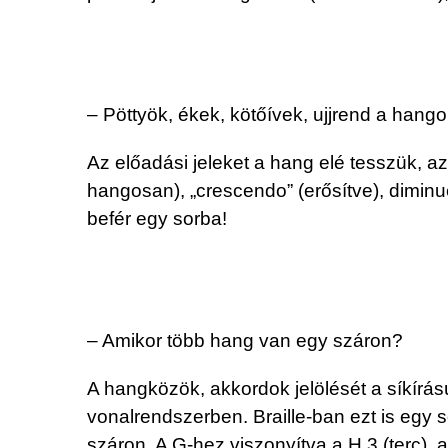
– Pöttyök, ékek, kötőívek, ujjrend a hangok
Az előadási jeleket a hang elé tesszük, az u
hangosan), „crescendo” (erősítve), diminuen
befér egy sorba!
– Amikor több hang van egy száron?
A hangközök, akkordok jelölését a síkírású
vonalrendszerben. Braille-ban ezt is egy
száron. A G-hez viszonyítva a H 3 (terc), a