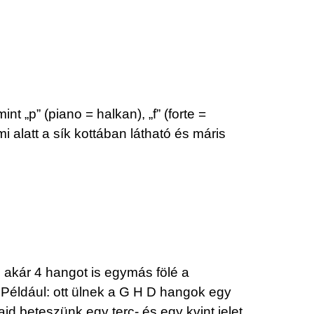
nt „p” (piano = halkan), „f” (forte =
i alatt a sík kottában látható és máris
e akár 4 hangot is egymás fölé a
 Például: ott ülnek a G H D hangok egy
ajd beteszünk egy terc- és egy kvint jelet