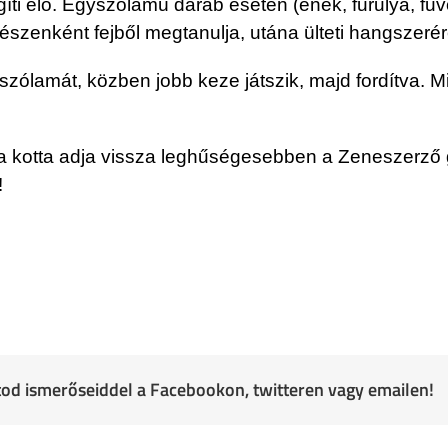
ti elő. Egyszólamú darab esetén (ének, furulya, fuvo
 részenként fejből megtanulja, utána ülteti hangszerér
szólamát, közben jobb keze játszik, majd fordítva. 
a kotta adja vissza leghűségesebben a Zeneszerző g
!
atod ismerőseiddel a Facebookon, twitteren vagy emailen!