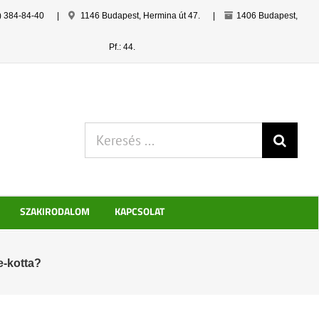
) 384-84-40
|
1146 Budapest, Hermina út 47.
|
1406 Budapest,
Pf.: 44.
Keresés:
SZAKIRODALOM
KAPCSOLAT
e-kotta?