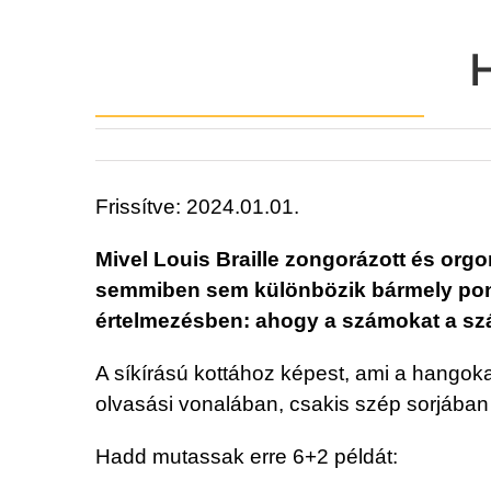
H
Frissítve: 2024.01.01.
Mivel Louis Braille zongorázott és orgon
semmiben sem különbözik bármely pontí
értelmezésben: ahogy a számokat a számj
A síkírású kottához képest, ami a hangoka
olvasási vonalában, csakis szép sorjában
Hadd mutassak erre 6+2 példát: