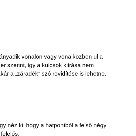
ányadik vonalon vagy vonalközben ül a
r szerint, így a kulcsok kiírása nem
kár a „záradék” szó rövidítése is lehetne.
úgy néz ki, hogy a hatpontból a felső négy
felelős.