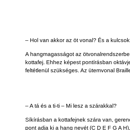
– Hol van akkor az öt vonal? És a kulcso
A hangmagasságot az ötvonalrendszerben
kottafej. Ehhez képest pontírásban oktávj
feltétlenül szükséges. Az ütemvonal Braill
– A tá és a ti-ti – Mi lesz a szárakkal?
Síkírásban a kottafejnek szára van, gerend
pont adja ki a hang nevét (C D E F G A H),