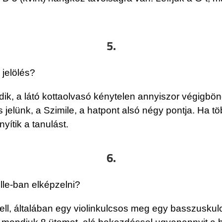
5.
 jelölés?
dik, a látó kottaolvasó kénytelen annyiszor végigbö
jelünk, a Szimile, a hatpont alsó négy pontja. Ha töb
ítik a tanulást.
6.
lle-ban elképzelni?
kell, általában egy violinkulcsos meg egy basszusku