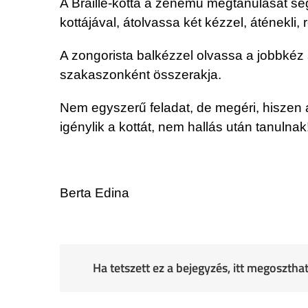
A Braille-kotta a zenemű megtanulását segí
kottájával, átolvassa két kézzel, áténekli,
A zongorista balkézzel olvassa a jobbkéz 
szakaszonként összerakja.
Nem egyszerű feladat, de megéri, hiszen 
igénylik a kottát, nem hallás után tanulnak
Berta Edina
Ha tetszett ez a bejegyzés, itt megoszth