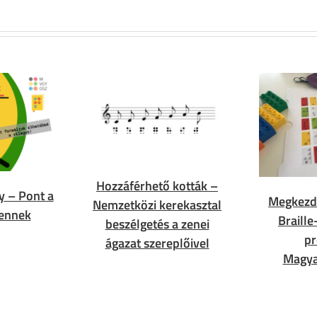
Hozzáférhető kották –
y – Pont a
Megkezd
Nemzetközi kerekasztal
dennek
Braill
beszélgetés a zenei
pr
ágazat szereplőivel
Magya