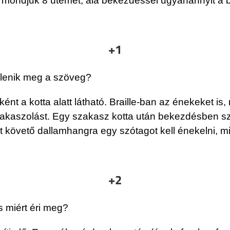
, mondjuk 8 ütemet, alá bekezdéssel ugyanannyit a b
+1
elenik meg a szöveg?
t a kotta alatt látható. Braille-ban az énekeket is, m
akaszolást. Egy szakasz kotta után bekezdésben szö
st követő dallamhangra egy szótagot kell énekelni, 
+2
s miért éri meg?