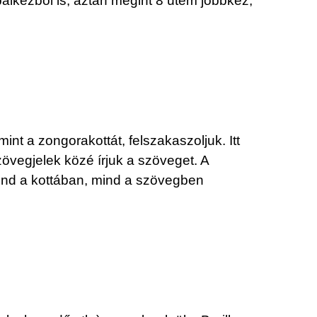
alkézből is, aztán megint 8 ütem jobbkéz,
int a zongorakottát, felszakaszoljuk. Itt
vegjelek közé írjuk a szöveget. A
mind a kottában, mind a szövegben