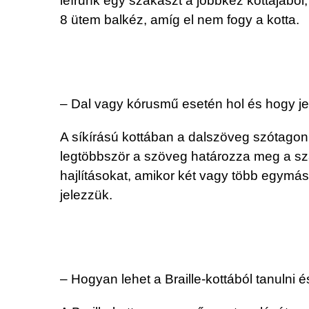
leírunk egy szakaszt a jobbkéz kottájából
8 ütem balkéz, amíg el nem fogy a kotta.
– Dal vagy kórusmű esetén hol és hogy j
A síkírású kottában a dalszöveg szótagonkén
legtöbbször a szöveg határozza meg a sz
hajlításokat, amikor két vagy több egymá
jelezzük.
– Hogyan lehet a Braille-kottából tanulni é