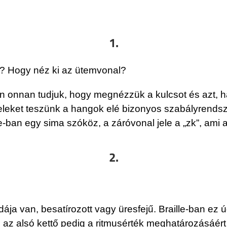
1.
k? Hogy néz ki az ütemvonal?
 onnan tudjuk, hogy megnézzük a kulcsot és azt, h
eleket teszünk a hangok elé bizonyos szabályrendsze
e-ban egy sima szóköz, a záróvonal jele a „zk”, ami a
2.
ája van, besatírozott vagy üresfejű. Braille-ban ez 
 az alsó kettő pedig a ritmusérték meghatározásáért 