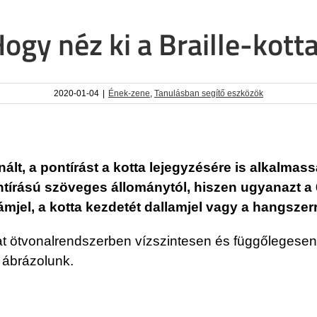
ogy néz ki a Braille-kott
2020-01-04
|
Ének-zene
,
Tanulásban segítő eszközök
ált, a pontírást a kotta lejegyzésére is alkalmassá
rású szöveges állománytól, hiszen ugyanazt a 64
el, a kotta kezdetét dallamjel vagy a hangszerre
t ötvonalrendszerben vízszintesen és függőlegesen i
 ábrázolunk.