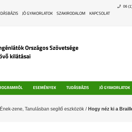
Skip
06 (1
to
UDÁSBÁZIS
JÓ GYAKORLATOK
SZAKIRODALOM
KAPCSOLAT
content
ngénlátók Országos Szövetsége
jövő kilátásai
PROGRAMRÓL
ESEMÉNYEK
TUDÁSBÁZIS
JÓ GYAKORLATOK
Ének-zene
,
Tanulásban segítő eszközök
/
Hogy néz ki a Braill