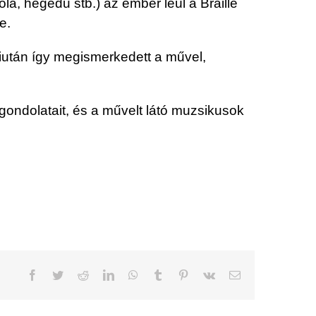
la, hegedű stb.) az ember leül a Braille
e.
Miután így megismerkedett a művel,
ondolatait, és a művelt látó muzsikusok
Facebook
Twitter
Reddit
LinkedIn
WhatsApp
Tumblr
Pinterest
Vk
Email