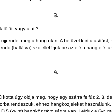
3.
 fölött vagy alatt?
jjrendet meg a hang után. A betűvel kiírt utasítást, mi
do (halkítva) szójellel írjuk be az elé a hang elé, am
4.
 kotta úgy oldja meg, hogy egy szárra felfűz 2, 3, d
 sorba rendezzük, ehhez hangközjeleket használunk.
 D 5 (kvint) hangköz távolságra van. Leírjuk a G-t, m