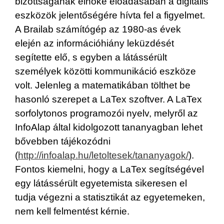
bizottságának elnöke előadásában a digitális
eszközök jelentőségére hívta fel a figyelmet.
A Brailab számítógép az 1980-as évek
elején az információhiány leküzdését
segítette elő, s egyben a látássérült
személyek közötti kommunikáció eszköze
volt. Jelenleg a matematikában tölthet be
hasonló szerepet a LaTex szoftver. A LaTex
sorfolytonos programozói nyelv, melyről az
InfoAlap által kidolgozott tananyagban lehet
bővebben tájékozódni
(
http://infoalap.hu/letoltesek/tananyagok/
).
Fontos kiemelni, hogy a LaTex segítségével
egy látássérült egyetemista sikeresen el
tudja végezni a statisztikát az egyetemeken,
nem kell felmentést kérnie.