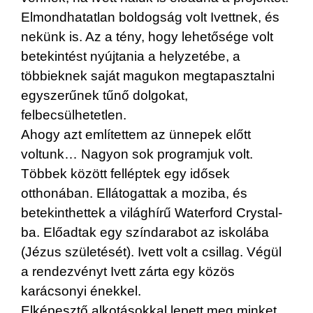
Elmondhatatlan boldogság volt Ivettnek, és
nekünk is. Az a tény, hogy lehetősége volt
betekintést nyújtania a helyzetébe, a
többieknek saját magukon megtapasztalni
egyszerűnek tűnő dolgokat,
felbecsülhetetlen.
Ahogy azt említettem az ünnepek előtt
voltunk… Nagyon sok programjuk volt.
Többek között felléptek egy idősek
otthonában. Ellátogattak a moziba, és
betekinthettek a világhírű Waterford Crystal-
ba. Előadtak egy színdarabot az iskolába
(Jézus születését). Ivett volt a csillag. Végül
a rendezvényt Ivett zárta egy közös
karácsonyi énekkel.
Elképesztő alkotásokkal lepett meg minket.