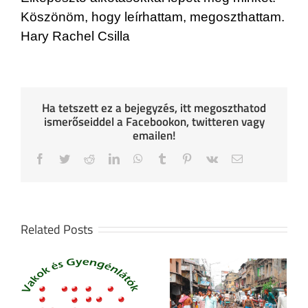
Köszönöm, hogy leírhattam, megoszthattam.
Hary Rachel Csilla
Ha tetszett ez a bejegyzés, itt megoszthatod
ismerőseiddel a Facebookon, twitteren vagy
emailen!
Facebook
Twitter
Reddit
LinkedIn
WhatsApp
Tumblr
Pinterest
Vk
Email
Related Posts