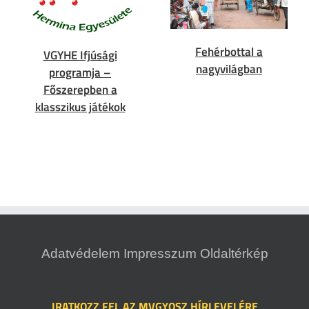
Fehérbottal a
VGYHE Ifjúsági
nagyvilágban
programja –
Főszerepben a
klasszikus játékok
Adatvédelem
Impresszum
Oldaltérkép
IRATKOZZ FEL AZ MVGYOSZ HÍRLEVELÉRE