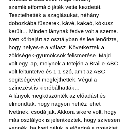
szemléletformáló játék vette kezdetét.
Tesztelhették a szaglásukat, néhány
dobozkába fűszerek, kávé, kakaó, kókusz
került… Minden lánynak fedve volt a szeme.
Ivett körbejárt az osztályban és leellenőrizte,
hogy helyes-e a válasz. Következtek a
zöldségek-gyümölcsök felismerése. Majd
volt egy lap, melynek a tetején a Braille-ABC
volt feltüntetve és 1-1 szó, amit az ABC
segítségével megfejthettek. Végül a
színezést is kipróbálhatták…
A lányok megköszönték az előadást és
elmondták, hogy nagyon nehéz lehet
Ivettnek, csodálják. Akkora sikere volt, hogy
más osztályok is jelentkeztek, hogy szívesen
vennék, ha Ivett náluk is előadná a projektet.