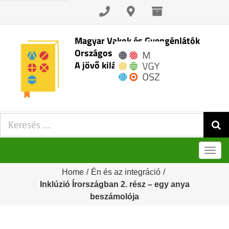
Skip
to
content
Magyar Vakok és Gyengénlátók
Országos Szövetsége
A jövő kilátásai
Keresés:
Men
Home
/
Én és az integráció
/
Inklúzió Írországban 2. rész – egy anya
beszámolója