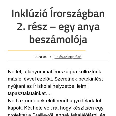
Inklúzió Írországban
2. rész – egy anya
beszámolója
2020-04-07
|
Én és az integráció
Ivettel, a lányommal Írországba költöztünk
másfél évvel ezelőtt. Szeretnék betekintést
nyújtani az Ír iskolai helyzetbe, leírni
tapasztalatainkat…
Ivett az ünnepek előtt rendhagyó feladatot
kapott. Két hete volt rá, hogy készítsen egy
projektet a Braille-ről, annak feltalálójáról, és,