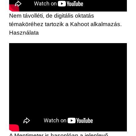
Nem távolléti, de digitális oktatás
témaköréhez tartozik a Kahoot alkalmazás.
Használata
A Mentimeter is hasonlóan a jelenlevő