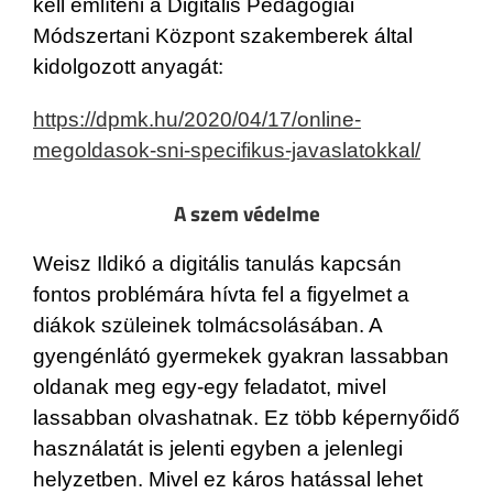
kell említeni a Digitális Pedagógiai
Módszertani Központ szakemberek által
kidolgozott anyagát:
https://dpmk.hu/2020/04/17/online-
megoldasok-sni-specifikus-javaslatokkal/
A szem védelme
Weisz Ildikó a digitális tanulás kapcsán
fontos problémára hívta fel a figyelmet a
diákok szüleinek tolmácsolásában. A
gyengénlátó gyermekek gyakran lassabban
oldanak meg egy-egy feladatot, mivel
lassabban olvashatnak. Ez több képernyőidő
használatát is jelenti egyben a jelenlegi
helyzetben. Mivel ez káros hatással lehet