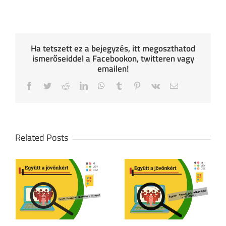
Ha tetszett ez a bejegyzés, itt megoszthatod
ismerőseiddel a Facebookon, twitteren vagy
emailen!
Facebook
Twitter
Reddit
LinkedIn
WhatsApp
Tumblr
Pinterest
Vk
Email
Related Posts