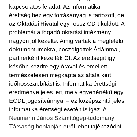
kapcsolatos feladat. Az informatika
érettségihez egy forrásanyag is tartozott, de
az Oktatási Hivatal egy rossz CD-t küldött. A
problémát a fogadó oktatási intézmény
nagyon jól kezelte. Amíg vártak a megfelelő
dokumentumokra, beszélgettek Ádámmal,
partnerként kezelték Őt. Az érettségit így
később kezdte egy órával és emellett
természetesen megkapta az általa kért
időhosszabbítást is. Informatika érettségi
eredménye jeles lett, mely egyenértékű egy
ECDL jogosítvánnyal – ez középszintű jeles
informatika érettségi esetén is igaz. A
Neumann János Számítógép-tudományi
Társaság honlapján
erről lehet tájékozódni.