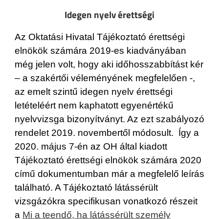
Idegen nyelv érettségi
Az Oktatási Hivatal Tájékoztató érettségi
elnökök számára 2019-es kiadványában
még jelen volt, hogy aki időhosszabbítást kér
– a szakértői véleményének megfelelően -,
az emelt szintű idegen nyelv érettségi
letételéért nem kaphatott egyenértékű
nyelvvizsga bizonyítványt. Az ezt szabályozó
rendelet 2019. novembertől módosult. Így a
2020. május 7-én az OH által kiadott
Tájékoztató érettségi elnökök számára 2020
című dokumentumban már a megfelelő leírás
található. A Tájékoztató látássérült
vizsgázókra specifikusan vonatkozó részeit
a
Mi a teendő, ha látássérült személy