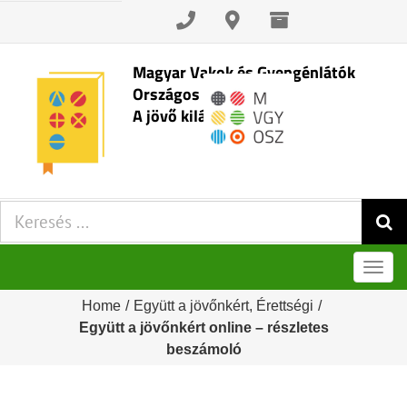
Skip
to
content
Magyar Vakok és Gyengénlátók
Országos Szövetsége
A jövő kilátásai
Keresés:
Men
Home
/
Együtt a jövőnkért
,
Érettségi
/
Együtt a jövőnkért online – részletes
beszámoló