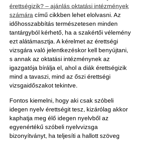
érettségizik? – ajánlás oktatási intézmények
számára
című cikkben lehet elolvasni. Az
időhosszabbítás természetesen minden
tantárgyból kérhető, ha a szakértői vélemény
ezt alátámasztja. A kérelmet az érettségi
vizsgára való jelentkezéskor kell benyújtani,
s annak az oktatási intézménynek az
igazgatója bírálja el, ahol a diák érettségizik
mind a tavaszi, mind az őszi érettségi
vizsgaidőszakot tekintve.
Fontos kiemelni, hogy aki csak szóbeli
idegen nyelv érettségit tesz, kizárólag akkor
kaphatja meg élő idegen nyelvből az
egyenértékű szóbeli nyelvvizsga
bizonyítványt, ha teljesíti a hallott szöveg