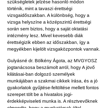
szükségletek jelzése hasonló módon
történik, mint a tavaszi érettségi
vizsgaidőszakban. A különbség, hogy a
vizsga helyszíne a középszintű érettségi
során sem biztos, hogy a saját oktatási
intézmény lesz. Mivel kevesebb diák
érettségizik ebben az időszakban, így a
megyékben kijelölt vizsgaközpontok vannak.
Gulyásné dr. Bölkény Ágota, az MVGYOSZ
jogtanácsosa beszámolt arról, hogy A jövő
kilátásai-ban dolgozó személyek
munkájában a szakmai cikkek írása, és a jó
gyakorlatok gyűjtése-feltöltése mellett fontos
szerepet tölt be a hivatalos jogi-
érdekképviseleti munka is. A résztvevőknek
elmondta, hogy a munkatársak által