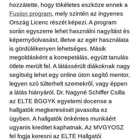
hozzátette, hogy tökéletes eszköze ennek a
Fusion program
, mely szintén az ingyenes
Ország Licenc részét képezi. A program
során egyszerre lehet használni nagyítást és
képernyőolvasást, illetve az egér használata
is gördülékenyen lehetséges. Másik
megoldásként a korrepetálás, együtt tanulás
ötlete merült fel. A látássérült diákoknak nagy
segítség lehet egy online úton segítő mentor,
legyen szó túlterhelt szemekről, vagy éppen
a látás hiányáról. Dr. Nagyné Schiffer Csilla
az ELTE BGGYK egyetemi docense a
hallgatók megkeresését javasolta ez
ügyben. A hallgatók önkéntes munkáért
ugyanis kreditet kaphatnak. Az MVGYOSZ
fel fogja keresni az ELTE Hallgatói