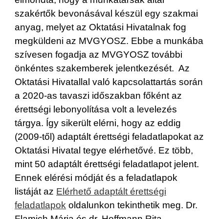
szakértők bevonásával készül egy szakmai
anyag, melyet az Oktatási Hivatalnak fog
megküldeni az MVGYOSZ. Ebbe a munkába
szívesen fogadja az MVGYOSZ további
önkéntes szakemberek jelentkezését. Az
Oktatási Hivatallal való kapcsolattartás során
a 2020-as tavaszi időszakban főként az
érettségi lebonyolítása volt a levelezés
tárgya. Így sikerült elérni, hogy az eddig
(2009-től) adaptált érettségi feladatlapokat az
Oktatási Hivatal tegye elérhetővé. Ez több,
mint 50 adaptált érettségi feladatlapot jelent.
Ennek elérési módját és a feladatlapok
listáját az
Elérhető adaptált érettségi
feladatlapok
oldalunkon tekinthetik meg. Dr.
Flamich Mária és dr. Hoffmann Rita