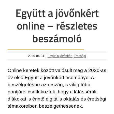
Együtt a jövőnkért
online – részletes
beszámoló
2020-06-04
|
Együtt a jövőnkért
,
Érettségi
Online keretek között valósult meg a 2020-as
év első Együtt a jövőnkért eseménye. A
beszélgetésbe az ország, s világ több
pontjáról csatlakoztak, hogy a látássérült
diákokat is érintő digitális oktatás és érettségi
témaköreiben beszélgethessenek.