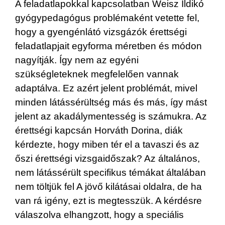
A feladatlapokkal kapcsolatban Weisz Ildikó
gyógypedagógus problémaként vetette fel,
hogy a gyengénlátó vizsgázók érettségi
feladatlapjait egyforma méretben és módon
nagyítják. Így nem az egyéni
szükségleteknek megfelelően vannak
adaptálva. Ez azért jelent problémát, mivel
minden látássérültség más és más, így mást
jelent az akadálymentesség is számukra. Az
érettségi kapcsán Horváth Dorina, diák
kérdezte, hogy miben tér el a tavaszi és az
őszi érettségi vizsgaidőszak? Az általános,
nem látássérült specifikus témákat általában
nem töltjük fel A jövő kilátásai oldalra, de ha
van rá igény, ezt is megtesszük. A kérdésre
válaszolva elhangzott, hogy a speciális