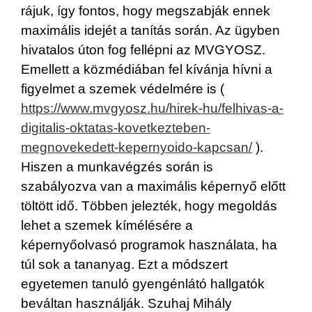
rájuk, így fontos, hogy megszabják ennek
maximális idejét a tanítás során. Az ügyben
hivatalos úton fog fellépni az MVGYOSZ.
Emellett a közmédiában fel kívánja hívni a
figyelmet a szemek védelmére is (
https://www.mvgyosz.hu/hirek-hu/felhivas-a-
digitalis-oktatas-kovetkezteben-
megnovekedett-kepernyoido-kapcsan/
).
Hiszen a munkavégzés során is
szabályozva van a maximális képernyő előtt
töltött idő. Többen jelezték, hogy megoldás
lehet a szemek kímélésére a
képernyőolvasó programok használata, ha
túl sok a tananyag. Ezt a módszert
egyetemen tanuló gyengénlátó hallgatók
beváltan használják. Szuhaj Mihály