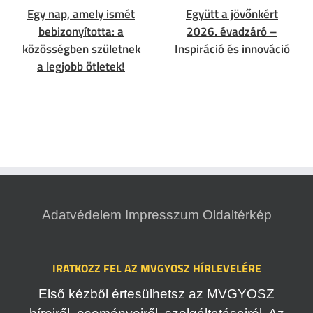
Egy nap, amely ismét
Együtt a jövőnkért
bebizonyította: a
2026. évadzáró –
közösségben születnek
Inspiráció és innováció
a legjobb ötletek!
Adatvédelem
Impresszum
Oldaltérkép
IRATKOZZ FEL AZ MVGYOSZ HÍRLEVELÉRE
Első kézből értesülhetsz az MVGYOSZ