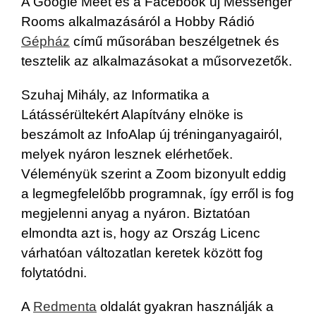
A Google Meet és a Facebook új Messenger
Rooms alkalmazásáról a Hobby Rádió
Gépház
című műsorában beszélgetnek és
tesztelik az alkalmazásokat a műsorvezetők.
Szuhaj Mihály, az Informatika a
Látássérültekért Alapítvány elnöke is
beszámolt az InfoAlap új tréninganyagairól,
melyek nyáron lesznek elérhetőek.
Véleményük szerint a Zoom bizonyult eddig
a legmegfelelőbb programnak, így erről is fog
megjelenni anyag a nyáron. Biztatóan
elmondta azt is, hogy az Ország Licenc
várhatóan változatlan keretek között fog
folytatódni.
A
Redmenta
oldalát gyakran használják a