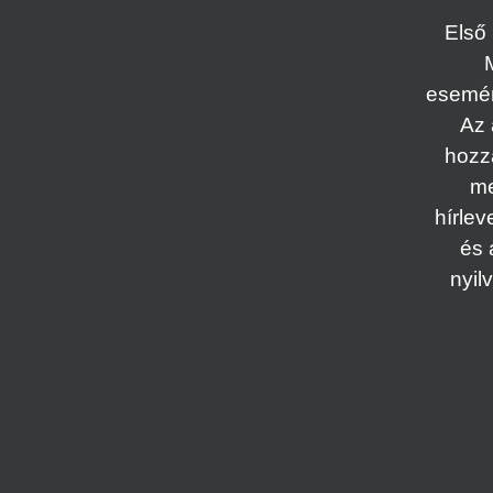
Első 
esemény
Az 
hozz
me
hírlev
és 
nyil