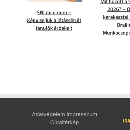
Mit hozott a 
2026? – O
SNI minimum –
kerekasztal
Képviseljük a látássérült
Braill
tanulók érdekeit
Munkacsopo
Adatvédelem
Impresszum
IR
Oldaltérkép