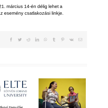
21. március 14-én délig lehet a
z esemény csatlakozási linkje.
Facebook
Twitter
Reddit
LinkedIn
WhatsApp
Tumblr
Pinterest
Vk
Email
tkori tanulás