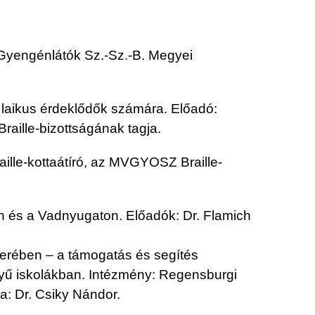
Gyengénlátók Sz.-Sz.-B. Megyei
 laikus érdeklődők számára. Előadó:
aille-bizottságának tagja.
aille-kottaátíró, az MVGYOSZ Braille-
on és a Vadnyugaton. Előadók: Dr. Flamich
erében – a támogatás és segítés
ényű iskolákban. Intézmény: Regensburgi
a: Dr. Csiky Nándor.