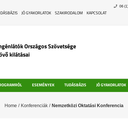
Skip
06 (1
to
UDÁSBÁZIS
JÓ GYAKORLATOK
SZAKIRODALOM
KAPCSOLAT
content
ngénlátók Országos Szövetsége
jövő kilátásai
PROGRAMRÓL
ESEMÉNYEK
TUDÁSBÁZIS
JÓ GYAKORLATOK
Home
/
Konferenciák
/
Nemzetközi Oktatási Konferencia