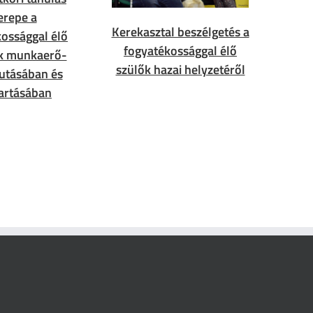
erepe a
Kerekasztal beszélgetés a
ossággal élő
fogyatékossággal élő
k munkaerő-
szülők hazai helyzetéről
jutásában és
artásában