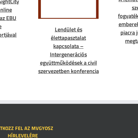
SightCity
sz
nline
fogyaték
 az EBU
embere
e
Lendület és
piacra 
rtjával
élettapasztalat
megt
kapcsolata –
Intergenerációs
együttműködések a civil
szervezetben konferencia
ATKOZZ FEL AZ MVGYOSZ
HÍRLEVELÉRE