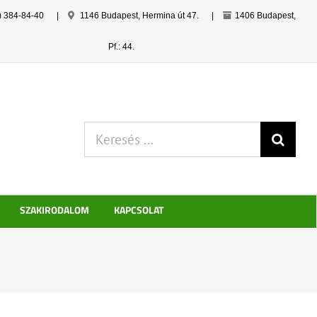
) 384-84-40
|
1146 Budapest, Hermina út 47.
|
1406 Budapest,
Pf.: 44.
Keresés:
SZAKIRODALOM
KAPCSOLAT