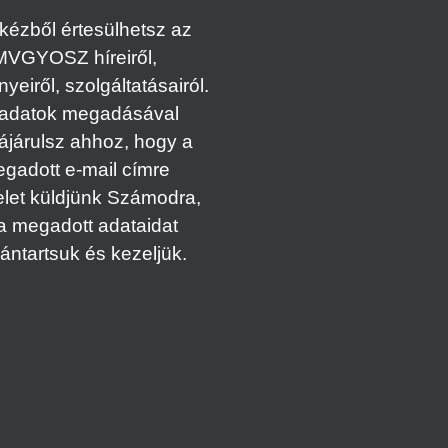
kézből értesülhetsz az
MVGYOSZ híreiről,
eiről, szolgáltatásairól.
adatok megadásával
ájárulsz ahhoz, hogy a
gadott e-mail címre
elet küldjünk Számodra,
a megadott adataidat
vántartsuk és kezeljük.