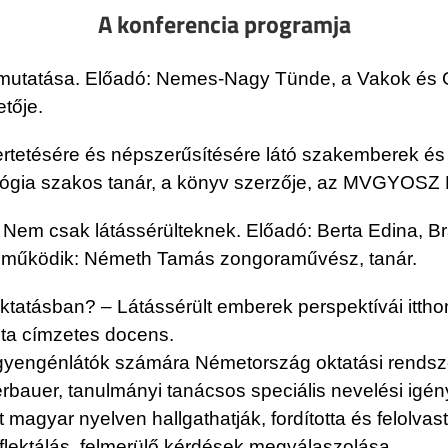
A konferencia programja
emutatása. Előadó: Nemes-Nagy Tünde, a Vakok és 
tője.
ertetésére és népszerűsítésére látó szakemberek és
ógia szakos tanár, a könyv szerzője, az MVGYOSZ Br
– Nem csak látássérülteknek. Előadó: Berta Edina, Br
eműködik: Németh Tamás zongoraművész, tanár.
ktatásban? – Látássérült emberek perspektívái itth
ta címzetes docens.
 gyengénlátók számára Németország oktatási rendsz
ßerbauer, tanulmányi tanácsos speciális nevelési ig
magyar nyelven hallgathatják, fordította és felolvast
flektálás, felmerülő kérdések megválaszolása.