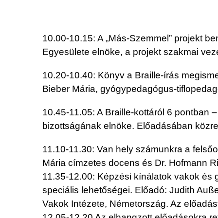
10.00-10.15: A „Más-Szemmel” projekt b
Egyesülete elnöke, a projekt szakmai veze
10.20-10.40: Könyv a Braille-írás megism
Bieber Mária, gyógypedagógus-tiflopedag
10.45-11.05: A Braille-kottáról 6 pontban 
bizottságának elnöke. Előadásában közr
11.10-11.30: Van hely számunkra a felsőo
Mária címzetes docens és Dr. Hofmann Ri
11.35-12.00: Képzési kínálatok vakok és
speciális lehetőségei. Előadó: Judith Au
Vakok Intézete, Németország. Az előadást 
12.05-12.20 Az elhangzott előadásokra re