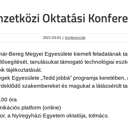
zetközi Oktatási Konfere
2021-03-01
|
Konferenciák
Bereg Megyei Egyesülete kiemelt feladatának tartja
 elősegítését, tanulásukat támogató technológiai es
ik tájékoztatását.
égek Egyesülete „Tedd jobbá” programja keretében,
 érdeklődő szakembereket és magukat a látássérült ta
.00 óra
kációs platform (online)
or, a Nyíregyházi Egyetem oktatója, tolmács.