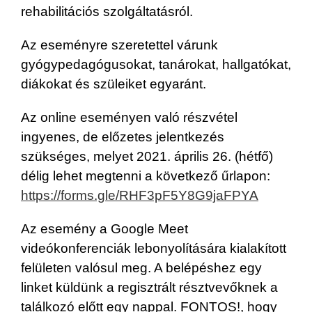
rehabilitációs szolgáltatásról.
Az eseményre szeretettel várunk
gyógypedagógusokat, tanárokat, hallgatókat,
diákokat és szüleiket egyaránt.
Az online eseményen való részvétel
ingyenes, de előzetes jelentkezés
szükséges, melyet 2021. április 26. (hétfő)
délig lehet megtenni a következő űrlapon:
https://forms.gle/RHF3pF5Y8G9jaFPYA
Az esemény a Google Meet
videókonferenciák lebonyolítására kialakított
felületen valósul meg. A belépéshez egy
linket küldünk a regisztrált résztvevőknek a
találkozó előtt egy nappal. FONTOS!, hogy