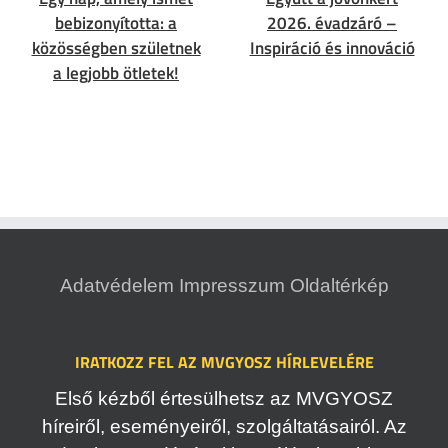
bebizonyította: a
2026. évadzáró –
közösségben születnek
Inspiráció és innováció
a legjobb ötletek!
Adatvédelem
Impresszum
Oldaltérkép
IRATKOZZ FEL AZ MVGYOSZ HÍRLEVELÉRE
Első kézből értesülhetsz az MVGYOSZ
híreiről, eseményeiről, szolgáltatásairól. Az