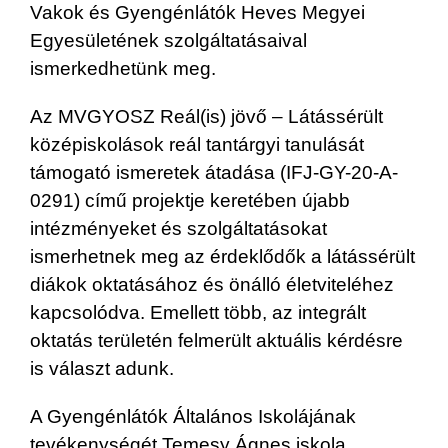
Vakok és Gyengénlátók Heves Megyei
Egyesületének szolgáltatásaival
ismerkedhetünk meg.
Az MVGYOSZ Reál(is) jövő – Látássérült
középiskolások reál tantárgyi tanulását
támogató ismeretek átadása (IFJ-GY-20-A-
0291) című projektje keretében újabb
intézményeket és szolgáltatásokat
ismerhetnek meg az érdeklődők a látássérült
diákok oktatásához és önálló életviteléhez
kapcsolódva. Emellett több, az integrált
oktatás területén felmerült aktuális kérdésre
is választ adunk.
A Gyengénlátók Általános Iskolájának
tevékenységét Temesy Ágnes iskola