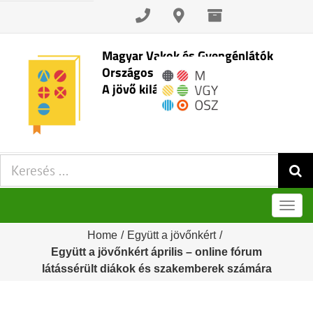
Skip
to
content
Magyar Vakok és Gyengénlátók
Országos Szövetsége
A jövő kilátásai
Keresés:
Men
Home
/
Együtt a jövőnkért
/
Együtt a jövőnkért április – online fórum
látássérült diákok és szakemberek számára