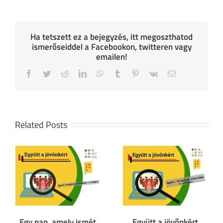
Ha tetszett ez a bejegyzés, itt megoszthatod
ismerőseiddel a Facebookon, twitteren vagy
emailen!
Facebook
Twitter
Reddit
LinkedIn
WhatsApp
Tumblr
Pinterest
Vk
Email
Related Posts
Egy nap, amely ismét
Együtt a jövőnkért