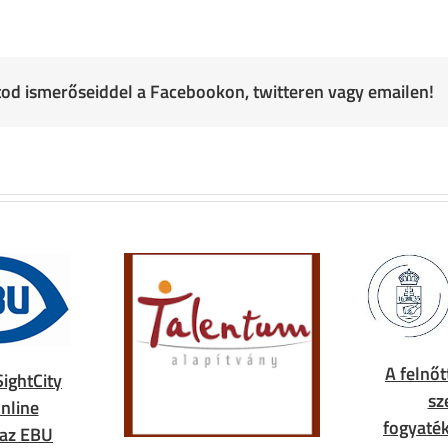
atod ismerőseiddel a Facebookon, twitteren vagy emailen!
A felnőt
SightCity
sz
nline
fogyaték
 az EBU