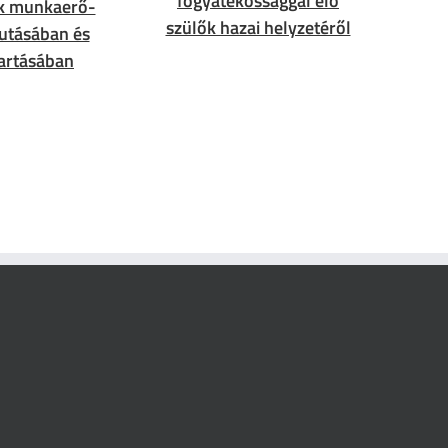
fogyatékossággal élő
k munkaerő-
szülők hazai helyzetéről
jutásában és
artásában