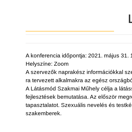
A konferencia időpontja: 2021. május 31. 
Helyszíne: Zoom
A szervezők naprakész információkkal szer
ra tervezett alkalmakra az egész országbó
A Látásmód Szakmai Műhely célja a látássé
fejlesztések bemutatása. Az először megr
tapasztalatot. Szexuális nevelés és testk
szakemberek.