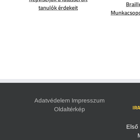
Braill
tanulók érdekeit
Munkacsopo
Adatvédelem
Impresszum
IR
Oldaltérkép
Első 