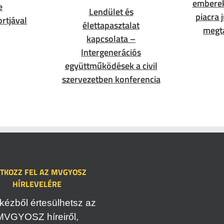
embere
e
Lendület és
piacra 
rtjával
élettapasztalat
megt
kapcsolata –
Intergenerációs
együttműködések a civil
szervezetben konferencia
ATKOZZ FEL AZ MVGYOSZ
HÍRLEVELÉRE
kézből értesülhetsz az
MVGYOSZ híreiről,