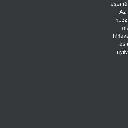
esemény
Az 
hozz
me
hírlev
és 
nyil