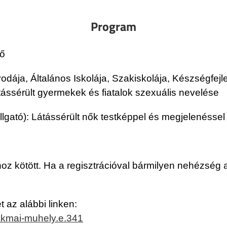
Program
tő
ája, Általános Iskolája, Szakiskolája, Készségfejl
ssérült gyermekek és fiatalok szexuális nevelése
tó): Látássérült nők testképpel és megjelenéssel k
hoz kötött. Ha a regisztrációval bármilyen nehézség a
t az alábbi linken:
zakmai-muhely.e.341