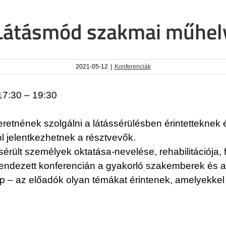
Látásmód szakmai műhel
2021-05-12
|
Konferenciák
17:30 – 19:30
etnének szolgálni a látássérülésben érintetteknek é
l jelentkezhetnek a résztvevők.
rült személyek oktatása-nevelése, rehabilitációja, f
endezett konferencián a gyakorló szakemberek és a
ép – az előadók olyan témákat érintenek, amelyekkel