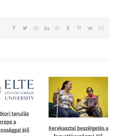
Facebook
Twitter
Reddit
LinkedIn
WhatsApp
Tumblr
Pinterest
Vk
Email
tkori tanulás
erepe a
Kerekasztal beszélgetés a
ossággal élő