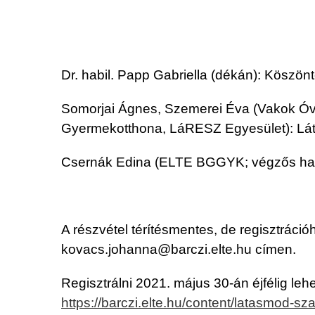
Dr. habil. Papp Gabriella (dékán): Köszön
Somorjai Ágnes, Szemerei Éva (Vakok Óvod
Gyermekotthona, LáRESZ Egyesület): Látá
Csernák Edina (ELTE BGGYK; végzős hallga
A részvétel térítésmentes, de regisztráció
kovacs.johanna@barczi.elte.hu címen.
Regisztrálni 2021. május 30-án éjfélig lehe
https://barczi.elte.hu/content/latasmod-s