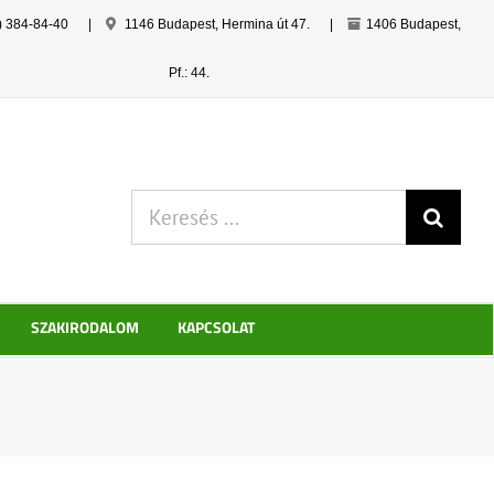
) 384-84-40
|
1146 Budapest, Hermina út 47.
|
1406 Budapest,
Pf.: 44.
Keresés:
SZAKIRODALOM
KAPCSOLAT