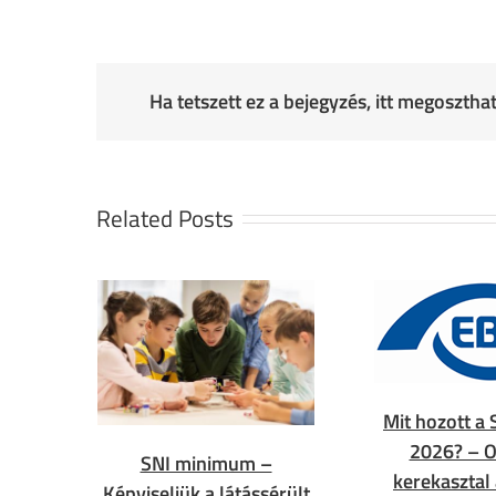
Ha tetszett ez a bejegyzés, itt megoszth
Related Posts
Mit hozott a 
2026? – O
SNI minimum –
kerekasztal
Képviseljük a látássérült