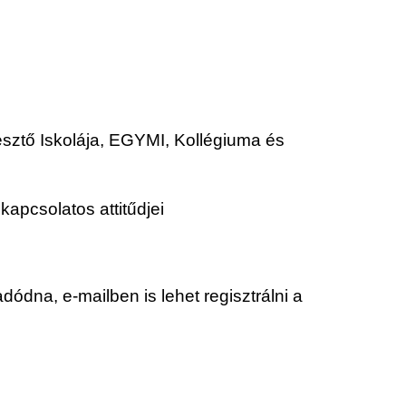
esztő Iskolája, EGYMI, Kollégiuma és
apcsolatos attitűdjei
dódna, e-mailben is lehet regisztrálni a