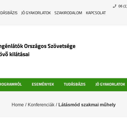
Skip
06 (1
to
UDÁSBÁZIS
JÓ GYAKORLATOK
SZAKIRODALOM
KAPCSOLAT
content
ngénlátók Országos Szövetsége
jövő kilátásai
PROGRAMRÓL
ESEMÉNYEK
TUDÁSBÁZIS
JÓ GYAKORLATOK
Home
/
Konferenciák
/
Látásmód szakmai műhely