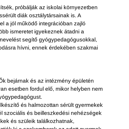
tsék, próbálják az iskolai környezetben
ssérült diák osztálytársainak is. A
l a jól működő integrációban zajló
több ismeretet igyekeznek átadni a
tnevelést segítő gyógypedagógusokkal,
odásra hívni, ennek érdekében szakmai
. Ők bejárnak és az intézmény épületén
lyan esetben fordul elő, mikor helyben nem
 gyógypedagógust.
elkészítő és halmozottan sérült gyermekek
él szociális és beilleszkedési nehézségek
kek és szüleik találkozhatnak,