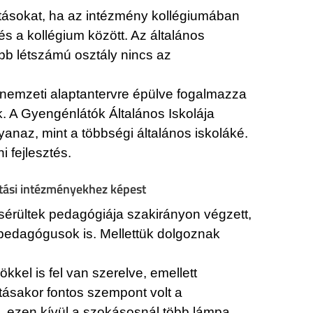
ltatásokat, ha az intézmény kollégiumában
és a kollégium között. Az általános
sabb létszámú osztály nincs az
a nemzeti alaptantervre épülve fogalmazza
k. A Gyengénlátók Általános Iskolája
anaz, mint a többségi általános iskoláké.
i fejlesztés.
atási intézményekhez képest
érültek pedagógiája szakirányon végzett,
pedagógusok is. Mellettük dolgoznak
kel is fel van szerelve, emellett
ításakor fontos szempont volt a
e, ezen kívül a szokásosnál több lámpa