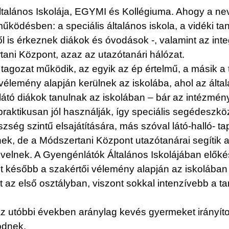
talános Iskolája, EGYMI és Kollégiuma. Ahogy a nev
ödésben: a speciális általános iskola, a vidéki tan
ől is érkeznek diákok és óvodások -, valamint az int
ani Központ, azaz az utazótanári hálózat.
 tagozat működik, az egyik az ép értelmű, a másik 
élemény alapján kerülnek az iskolába, ahol az általá
tó diákok tanulnak az iskolában – bár az intézmény
t praktikusan jól használják, így speciális segédesz
ség szintű elsajátítására, más szóval látó-halló- tap
k, de a Módszertani Központ utazótanárai segítik a
evelnek. A Gyengénlátók Általános Iskolájában előkés
ket később a szakértői vélemény alapján az iskolában
t az első osztályban, viszont sokkal intenzívebb a t
z utóbbi években aránylag kevés gyermeket irányíto
ödnek.