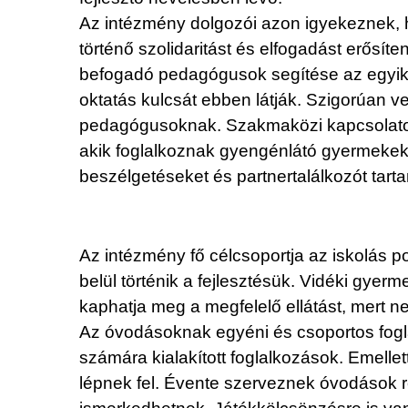
Az intézmény dolgozói azon igyekeznek, ho
történő szolidaritást és elfogadást erősíten
befogadó pedagógusok segítése az egyik l
oktatás kulcsát ebben látják. Szigorúan v
pedagógusoknak. Szakmaközi kapcsolatoka
akik foglalkoznak gyengénlátó gyermekek
beszélgetéseket és partnertalálkozót tar
Az intézmény fő célcsoportja az iskolás p
belül történik a fejlesztésük. Vidéki gyer
kaphatja meg a megfelelő ellátást, mert 
Az óvodásoknak egyéni és csoportos fogla
számára kialakított foglalkozások. Emelle
lépnek fel. Évente szerveznek óvodások r