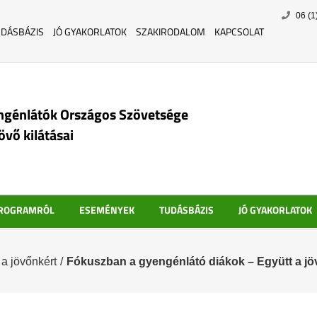
Skip
06 (1
to
UDÁSBÁZIS
JÓ GYAKORLATOK
SZAKIRODALOM
KAPCSOLAT
content
ngénlátók Országos Szövetsége
jövő kilátásai
PROGRAMRÓL
ESEMÉNYEK
TUDÁSBÁZIS
JÓ GYAKORLATOK
 a jövőnkért
/
Fókuszban a gyengénlátó diákok – Együtt a jöv