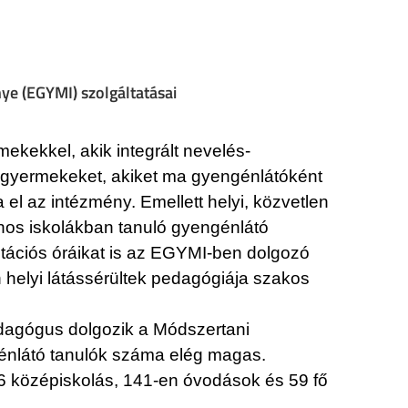
e (EGYMI) szolgáltatásai
kekkel, akik integrált nevelés-
a gyermekeket, akiket ma gyengénlátóként
el az intézmény. Emellett helyi, közvetlen
ános iskolákban tanuló gyengénlátó
itációs óráikat is az EGYMI-ben dolgozó
n helyi látássérültek pedagógiája szakos
edagógus dolgozik a Módszertani
génlátó tanulók száma elég magas.
26 középiskolás, 141-en óvodások és 59 fő