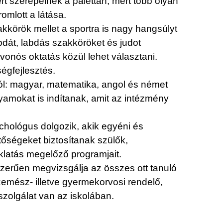
ért szerepelnek a palettán, mert több olyan
omlott a látása.
kkörök mellet a sportra is nagy hangsúlyt
abdát, labdás szakköröket és judot
vonós oktatás közül lehet választani.
égfejlesztés.
ból: magyar, matematika, angol és német
lyamokat is indítanak, amit az intézmény
ichológus dolgozik, akik egyéni és
tőségeket biztosítanak szülők,
klatás megelőző programjait.
zerűen megvizsgálja az összes ott tanuló
szemész- illetve gyermekorvosi rendelő,
szolgálat van az iskolában.