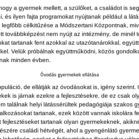
gy a gyermek mellett, a szülőket, a családot is segí
i, és ilyen fajta programokat nyújtanak például a látá
egfőbb célkitűzése a Módszertani Központnak, mive
ett továbbképzést nem nyújt az intézmény, de minél 
t tartanak fent azokkal az utazótanárokkal, együt
kel. Velük próbálnak együttműködni, közös gondolk
tanak minden évben.
Óvodás gyermekek ellátása
opuláció, de ellátják az óvodásokat is, igény szerint
mekek is járnak ezekre a fejlesztésekre, de ez csak o
nem találnak helyi látássérültek pedagógiája szakos
lkozásokat tartanak, ezek között vannak iskolára f
tt fejlesztéseket tartanak olyan gyermekeknek, akikn
észére családi hétvégét, ahol a gyengénlátó gyerme