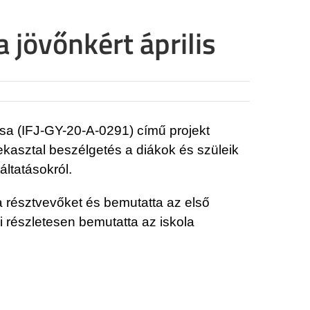
 jövőnkért április
ása (IFJ-GY-20-A-0291) című projekt
rekasztal beszélgetés a diákok és szüleik
áltatásokról.
a résztvevőket és bemutatta az első
 részletesen bemutatta az iskola