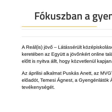
Fókuszban a gyeng
A Reál(is) jövő – Látássérült középiskolá
keretében az Együtt a jövőnkért online tal
előtt is nyitva állt, hogy közvetlenül kapj
Az áprilisi alkalmat Puskás Anett, az MVG
előadót, Temesi Ágnest, a Gyengénlátók Á
tevékenységét.