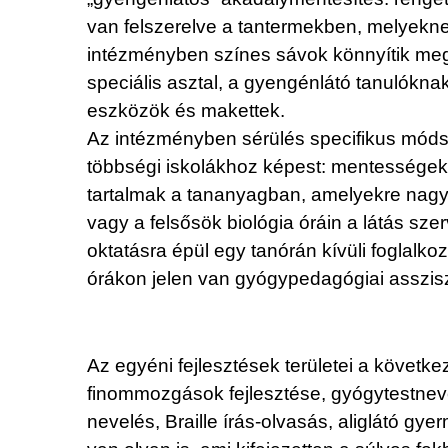
van felszerelve a tantermekben, melyekne
intézményben színes sávok könnyítik meg
speciális asztal, a gyengénlátó tanulókna
eszközök és makettek.
Az intézményben sérülés specifikus móds
többségi iskolákhoz képest: mentességek
tartalmak a tananyagban, amelyekre nagy
vagy a felsősök biológia óráin a látás s
oktatásra épül egy tanórán kívüli foglalkoz
órákon jelen van gyógypedagógiai assziszt
Az egyéni fejlesztések területei a következ
finommozgások fejlesztése, gyógytestnevel
nevelés, Braille írás-olvasás, aliglátó gye