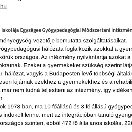
.hu
 Iskolája Egységes Gyógypedagógiai Módszertani Intézmény
ényegység-vezetője bemutatta szolgáltatásaikat.
gypedagógusi hálózata foglalkozik azokkal a gyerme
örük országos. Az intézmény nyilvántartja azokat 
tatnak. Ezeket a gyermekeket szükség szerint látja 
ri hálózat, vagyis a Budapesten levő többségi által
resen kijárnak ezekhez a gyermekekhez és a rehabil
t már nem tudná teljesíteni az intézmény, így vidéke
t.
árok 1978-ban, ma 10 főállású és 3 félállású gyógyp
indokolt lenne, mert az integrációban tanuló gyen
rszágos szinten, ebből 472 fő általános iskolás, 2