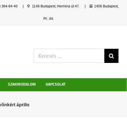
) 384-84-40
|
1146 Budapest, Hermina út 47.
|
1406 Budapest,
Pf.: 44.
Keresés:
SZAKIRODALOM
KAPCSOLAT
őnkért április