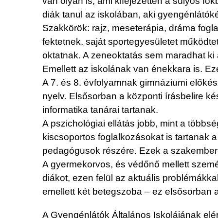
van olyan is, ami kifejezetten a súlyos fo
diák tanul az iskolában, aki gyengénlátóké
Szakkörök: rajz, meseterápia, dráma fogla
fektetnek, saját sportegyesületet működtet
oktatnak. A zeneoktatás sem maradhat ki a
Emellett az iskolának van énekkara is. Ez
A 7. és 8. évfolyamnak gimnáziumi előkész
nyelv. Elsősorban a központi írásbelire k
informatika tanárai tartanak.
A pszichológiai ellátás jobb, mint a többs
kiscsoportos foglalkozásokat is tartanak 
pedagógusok részére. Ezek a szakemberek 
A gyermekorvos, és védőnő mellett szemés
diákot, ezen felül az aktuális problémákka
emellett két betegszoba – ez elsősorban a
A Gyengénlátók Általános Iskolájának el