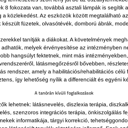
k 8 fokozata van, továbbá asztali lámpák is segítik
 a közlekedést. Az eszközök között megtalálható a
k készült füzetek, olvasótévék, domború ábrák, mode
zerekkel tanítják a diákokat. A követelmények meg
 adhatók, melyek érvényesítése az intézményben ne
obb hangsúlyt fektetnek, mint más intézményekben, 
zervrendszeréről, látásmegőrzésről bővebben, részle
ás rendszer, amely a habilitációs/rehabilitációs célú f
ens, így lehetőség nyílik a differenciált és egyéni
A tanórán kívüli foglalkozások
ők lehetnek: látásnevelés, diszlexia terápia, diszkal
és, szenzoros integrációs terápia, önkiszolgálás fe
rmekek informatikája, tárgyi korrekció, tehetséggondozá