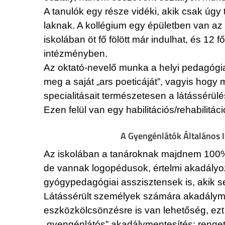
A tanulók egy része vidéki, akik csak úgy 
laknak. A kollégium egy épületben van az i
iskolában öt fő fölött már indulhat, és 12
intézményben.
Az oktató-nevelő munka a helyi pedagógiai
meg a saját „ars poeticáját”, vagyis hogy 
specialitásait természetesen a látássérül
Ezen felül van egy habilitációs/rehabilitáci
A Gyengénlátók Általános I
Az iskolában a tanároknak majdnem 100%-
de vannak logopédusok, értelmi akadályo
gyógypedagógiai asszisztensek is, akik se
Látássérült személyek számára akadályment
eszközkölcsönzésre is van lehetőség, ezt 
„gyengénlátós” akadálymentesítés: renget