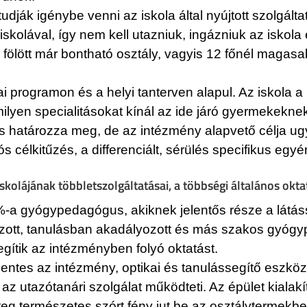
tudják igénybe venni az iskola által nyújtott szolgá
skolával, így nem kell utazniuk, ingázniuk az iskola 
 fő fölött már bontható osztály, vagyis 12 főnél maga
 programon és a helyi tanterven alapul. Az iskola 
milyen specialitásokat kínál az ide járó gyermekekne
és határozza meg, de az intézmény alapvető célja ugy
ós célkitűzés, a differenciált, sérülés specifikus egyén
skolájának többletszolgáltatásai, a többségi általános okt
a gyógypedagógus, akiknek jelentős része a látáss
zott, tanulásban akadályozott és más szakos gyógy
gítik az intézményben folyó oktatást.
es az intézmény, optikai és tanulássegítő eszközök
az utazótanári szolgálat működteti. Az épület kialak
eg természetes szórt fény jut be az osztálytermekb