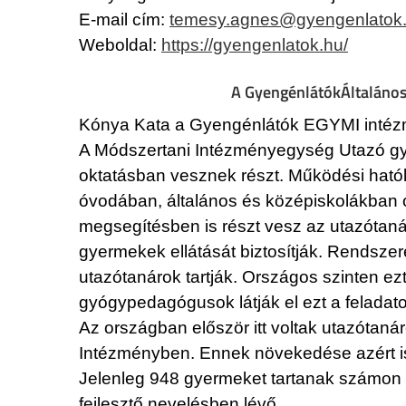
E-mail cím:
temesy.agnes@gyengenlatok
Weboldal:
https://gyengenlatok.hu/
A GyengénlátókÁltalános
Kónya Kata a Gyengénlátók EGYMI intézm
A Módszertani Intézményegység Utazó gyó
oktatásban vesznek részt. Működési hatók
óvodában, általános és középiskolákban ok
megsegítésben is részt vesz az utazótaná
gyermekek ellátását biztosítják. Rendsze
utazótanárok tartják. Országos szinten ez
gyógypedagógusok látják el ezt a feladato
Az országban először itt voltak utazótan
Intézményben. Ennek növekedése azért is 
Jelenleg 948 gyermeket tartanak számon o
fejlesztő nevelésben lévő.