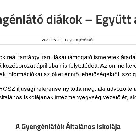
énlátó diákok – Együtt a
2021-06-11
|
Együtt a jövőnkért
sok reál tantárgyi tanulását támogató ismeretek átad
álkozósorozat áprilisban is folytatódott. Az online ke
anak információkat az őket érintő lehetőségekről, szolg
YOSZ ifjúsági referense nyitotta meg, aki üdvözölte 
ltalános Iskolájának intézményegység vezetőjét, aki
A Gyengénlátók Általános Iskolája