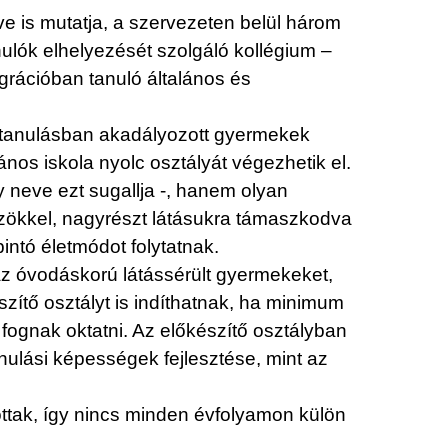
e is mutatja, a szervezeten belül három
ulók elhelyezését szolgáló kollégium –
egrációban tanuló általános és
a tanulásban akadályozott gyermekek
nos iskola nyolc osztályát végezhetik el.
 neve ezt sugallja -, hanem olyan
közökkel, nagyrészt látásukra támaszkodva
intó életmódot folytatnak.
z óvodáskorú látássérült gyermekeket,
zítő osztályt is indíthatnak, ha minimum
 fognak oktatni. Az előkészítő osztályban
anulási képességek fejlesztése, mint az
ttak, így nincs minden évfolyamon külön