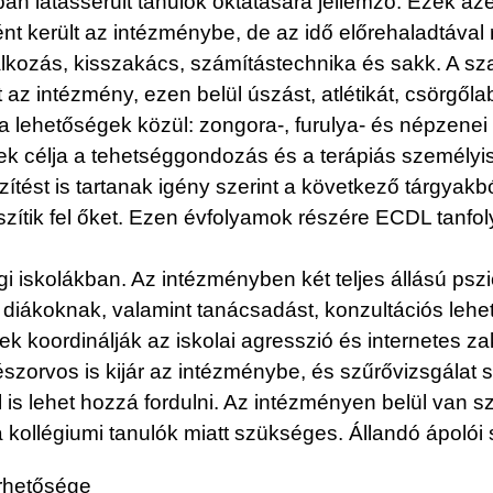
kban látássérült tanulók oktatására jellemző. Ezek az
nt került az intézménybe, de az idő előrehaladtával r
lkozás, kisszakács, számítástechnika és sakk. A sza
 az intézmény, ezen belül úszást, atlétikát, csörgől
 lehetőségek közül: zongora-, furulya- és népzenei 
ek célja a tehetséggondozás és a terápiás személyis
ítést is tartanak igény szerint a következő tárgyak
észítik fel őket. Ezen évfolyamok részére ECDL tanfo
égi iskolákban. Az intézményben két teljes állású psz
a diákoknak, valamint tanácsadást, konzultációs lehe
koordinálják az iskolai agresszió és internetes za
zorvos is kijár az intézménybe, és szűrővizsgálat s
l is lehet hozzá fordulni. Az intézményen belül van 
 kollégiumi tanulók miatt szükséges. Állandó ápolói 
érhetősége