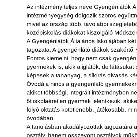
Az intézmény teljes neve Gyengénlátók Ál
intézményegység dolgozik szoros együttműk
mivel az ország több, távolabbi szegletéb
középiskolás diákokat kiszolgáló Módszert
A Gyengénlátók Általános Iskolájában két
tagozata. A gyengénlátó diákok szakértői v
Fontos kiemelni, hogy nem csak gyengénlá
gyermekek is, akik aliglátók, de látásuka
képesek a tananyag, a síkírás olvasás kész
Óvodája nincs a gyengénlátó gyermekekne
akiket többségi, integrált intézményben n
öt iskolaéretlen gyermek jelentkezik, aki
folyó oktatás kötetlenebb, játékosabb, min
óvodában.
A tanulásban akadályozottak tagozatára a
osztály, hanem összevont osztályok műk