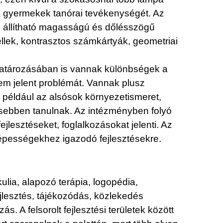
 a gyermekek tanórai tevékenységét. Az
z állítható magasságú és dőlésszögű
llek, kontrasztos számkártyák, geometriai
határozásában is vannak különbségek a
m jelent problémát. Vannak plusz
például az alsósok környezetismeret,
tesebben tanulnak. Az intézményben folyó
ejlesztéseket, foglalkozásokat jelenti. Az
 képességekhez igazodó fejlesztésekre.
kulia, alapozó terápia, logopédia,
jlesztés, tájékozódás, közlekedés
s. A felsorolt fejlesztési területek között