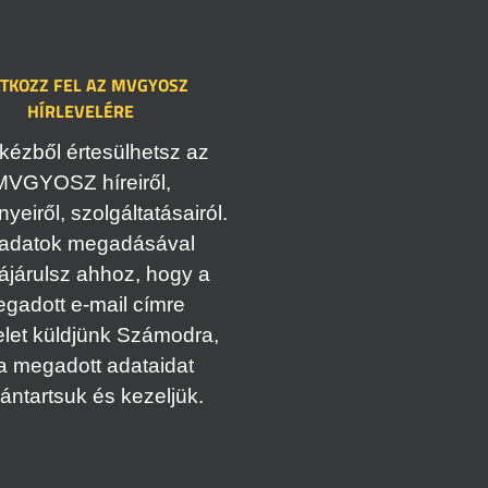
ATKOZZ FEL AZ MVGYOSZ
HÍRLEVELÉRE
kézből értesülhetsz az
MVGYOSZ híreiről,
eiről, szolgáltatásairól.
adatok megadásával
ájárulsz ahhoz, hogy a
gadott e-mail címre
elet küldjünk Számodra,
a megadott adataidat
vántartsuk és kezeljük.