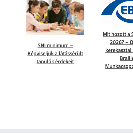
Mit hozott a 
2026? – O
SNI minimum –
kerekasztal
Képviseljük a látássérült
Braill
tanulók érdekeit
Munkacsopo