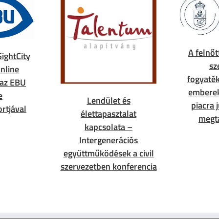
A felnőt
SightCity
sz
nline
fogyaték
 az EBU
embere
e
Lendület és
piacra 
rtjával
élettapasztalat
megt
kapcsolata –
Intergenerációs
együttműködések a civil
szervezetben konferencia