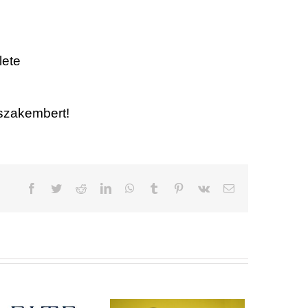
lete
 szakembert!
Facebook
Twitter
Reddit
LinkedIn
WhatsApp
Tumblr
Pinterest
Vk
Email