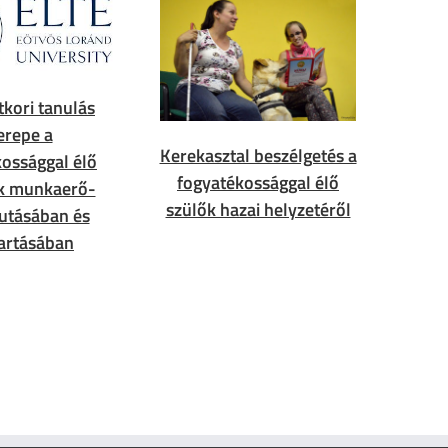
tkori tanulás
erepe a
Kerekasztal beszélgetés a
ossággal élő
fogyatékossággal élő
k munkaerő-
szülők hazai helyzetéről
jutásában és
artásában