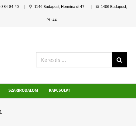
) 384-84-40
|
1146 Budapest, Hermina út 47.
|
1406 Budapest,
Pf.: 44.
Keresés:
SZAKIRODALOM
KAPCSOLAT
1