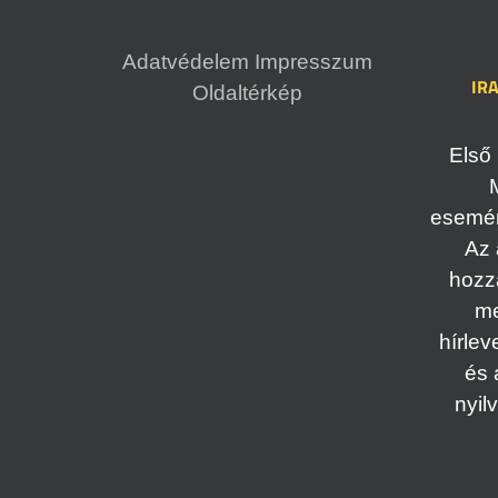
Adatvédelem
Impresszum
IR
Oldaltérkép
Első 
esemény
Az 
hozz
me
hírlev
és 
nyil