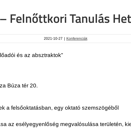
– Felnőttkori Tanulás He
2021-10-27
|
Konferenciák
őadói és az absztraktok”
za Búza tér 20.
ek a felsőoktatásban, egy oktató szemszögéből
ása az esélyegyenlőség megvalósulása területén, kie