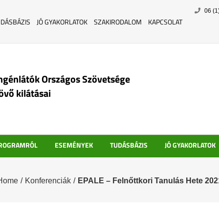
Skip
06 (1
to
UDÁSBÁZIS
JÓ GYAKORLATOK
SZAKIRODALOM
KAPCSOLAT
content
ngénlátók Országos Szövetsége
jövő kilátásai
PROGRAMRÓL
ESEMÉNYEK
TUDÁSBÁZIS
JÓ GYAKORLATOK
Home
/
Konferenciák
/
EPALE – Felnőttkori Tanulás Hete 202