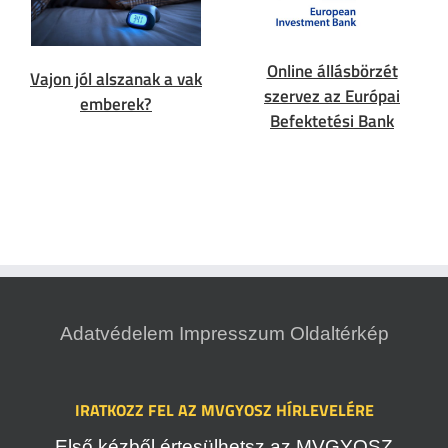
Online állásbörzét
Vajon jól alszanak a vak
szervez az Európai
emberek?
Befektetési Bank
Adatvédelem
Impresszum
Oldaltérkép
IRATKOZZ FEL AZ MVGYOSZ HÍRLEVELÉRE
Első kézből értesülhetsz az MVGYOSZ