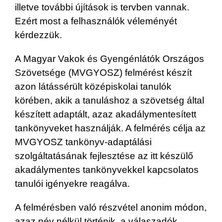
illetve további újítások is tervben vannak.
Ezért most a felhasználók véleményét
kérdezzük.
A Magyar Vakok és Gyengénlátók Országos
Szövetsége (MVGYOSZ) felmérést készít
azon látássérült középiskolai tanulók
körében, akik a tanuláshoz a szövetség által
készített adaptált, azaz akadálymentesített
tankönyveket használják. A felmérés célja az
MVGYOSZ tankönyv-adaptálási
szolgáltatásának fejlesztése az itt készülő
akadálymentes tankönyvekkel kapcsolatos
tanulói igényekre reagálva.
A felmérésben való részvétel anonim módon,
azaz név nélkül történik, a válaszadók