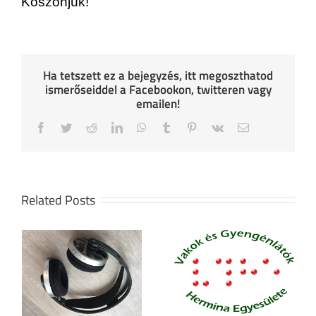
Köszönjük!
Ha tetszett ez a bejegyzés, itt megoszthatod
ismerőseiddel a Facebookon, twitteren vagy
emailen!
Facebook
Twitter
Reddit
LinkedIn
WhatsApp
Tumblr
Pinterest
Vk
Email
Related Posts