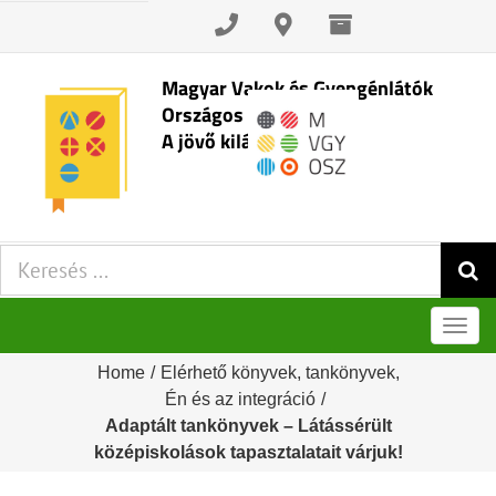
Skip
to
content
Magyar Vakok és Gyengénlátók
Országos Szövetsége
A jövő kilátásai
Keresés:
Men
Home
/
Elérhető könyvek, tankönyvek
,
Én és az integráció
/
Adaptált tankönyvek – Látássérült
középiskolások tapasztalatait várjuk!