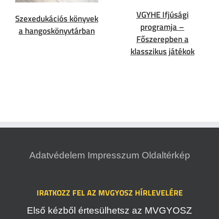
VGYHE Ifjúsági
Szexedukációs könyvek
programja –
a hangoskönyvtárban
Főszerepben a
klasszikus játékok
Adatvédelem
Impresszum
Oldaltérkép
IRATKOZZ FEL AZ MVGYOSZ HÍRLEVELÉRE
Első kézből értesülhetsz az MVGYOSZ