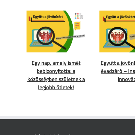
Egy nap, amely ismét
Együtt a jövőn
bebizonyította: a
évadzáró – Ins
közösségben születnek a
innová
legjobb ötletek!