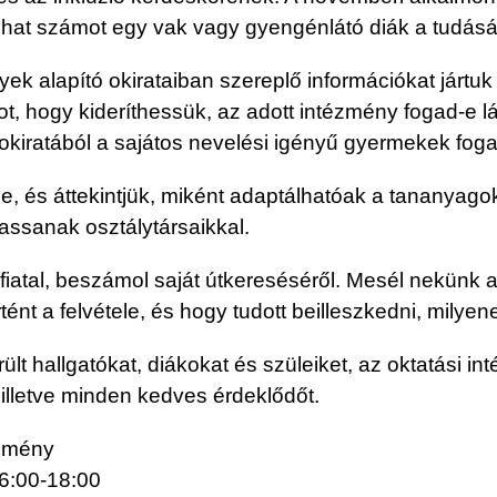
hat számot egy vak vagy gyengénlátó diák a tudásáró
ek alapító okirataiban szereplő információkat jártuk
ogy kideríthessük, az adott intézmény fogad-e látás
ó okiratából a sajátos nevelési igényű gyermekek foga
, és áttekintjük, miként adaptálhatóak a tananyago
hassanak osztálytársaikkal.
iatal, beszámol saját útkereséséről. Mesél nekünk a
tént a felvétele, és hogy tudott beilleszkedni, mily
ült hallgatókat, diákokat és szüleiket, az oktatási i
illetve minden kedves érdeklődőt.
semény
16:00-18:00