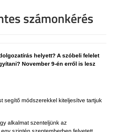
entes számonkérés
olgozatírás helyett? A szóbeli felelet
yítani? November 9-én erről is lesz
 segítő módszerekkel kiteljesítve tartjuk
gy alkalmat szenteljünk az
n egy szintén szeptemberben felvetett