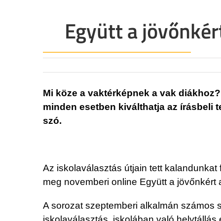
Együtt a jövőnké
Mi köze a vaktérképnek a vak diákhoz? Ki
minden esetben kiválthatja az írásbeli
szó.
Az iskolaválasztás útjain tett kalandunkat
meg novemberi online Együtt a jövőnkért 
A sorozat szeptemberi alkalmán számos sz
iskolaválasztás, iskolában való helytállá