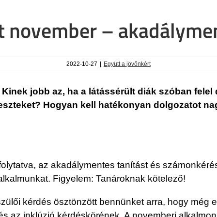
rt november – akadálym
2022-10-27
|
Együtt a jövőnkért
nek jobb az, ha a látássérült diák szóban felel d
 teszteket? Hogyan kell hatékonyan dolgozatot nag
 folytatva, az akadálymentes tanítást és számonkérést
alkalmunkat. Figyelem: Tanároknak kötelező!
ülői kérdés ösztönzött bennünket arra, hogy még e
s és az inklúzió kérdéskörének. A novemberi alkalmo