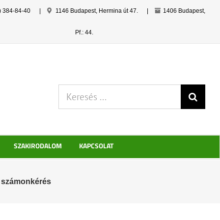
) 384-84-40
|
1146 Budapest, Hermina út 47.
|
1406 Budapest,
Pf.: 44.
Keresés:
SZAKIRODALOM
KAPCSOLAT
s számonkérés