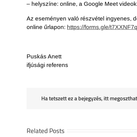
– helyszíne: online, a Google Meet videokon
Az eseményen való részvétel ingyenes, de
online űrlapon:
https://forms.gle/t7XX
Puskás Anett
ifjúsági referens
Ha tetszett ez a bejegyzés, itt megoszth
Related Posts