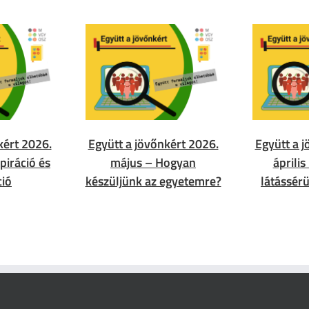
kért 2026.
Együtt a jövőnkért 2026.
Együtt a 
piráció és
május – Hogyan
április
ció
készüljünk az egyetemre?
látássérü