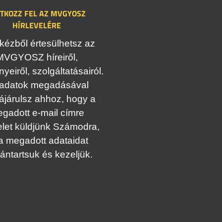
ATKOZZ FEL AZ MVGYOSZ
HÍRLEVELÉRE
kézből értesülhetsz az
MVGYOSZ híreiről,
eiről, szolgáltatásairól.
adatok megadásával
ájárulsz ahhoz, hogy a
gadott e-mail címre
elet küldjünk Számodra,
a megadott adataidat
vántartsuk és kezeljük.