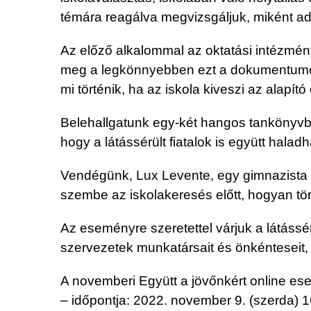
témára reagálva megvizsgáljuk, miként ad
Az előző alkalommal az oktatási intézmény
meg a legkönnyebben ezt a dokumentumot, h
mi történik, ha az iskola kiveszi az alapít
Belehallgatunk egy-két hangos tankönyvbe
hogy a látássérült fiatalok is együtt halad
Vendégünk, Lux Levente, egy gimnazista f
szembe az iskolakeresés előtt, hogyan tör
Az eseményre szeretettel várjuk a látássér
szervezetek munkatársait és önkénteseit, 
A novemberi Együtt a jövőnkért online e
– időpontja: 2022. november 9. (szerda) 