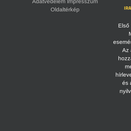
Adatvédelem
Impresszum
IR
Oldaltérkép
Első 
esemény
Az 
hozz
me
hírlev
és 
nyil