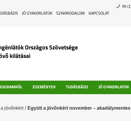
Skip
06 (1
to
UDÁSBÁZIS
JÓ GYAKORLATOK
SZAKIRODALOM
KAPCSOLAT
content
ngénlátók Országos Szövetsége
jövő kilátásai
PROGRAMRÓL
ESEMÉNYEK
TUDÁSBÁZIS
JÓ GYAKORLATOK
 a jövőnkért
/
Együtt a jövőnkért november – akadálymente