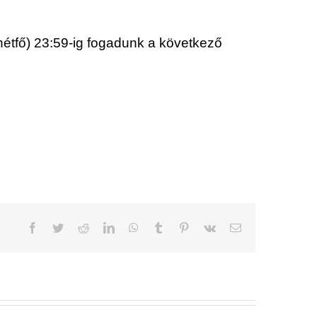
hétfő) 23:59-ig fogadunk a következő
Facebook
Twitter
Reddit
LinkedIn
WhatsApp
Tumblr
Pinterest
Vk
Email