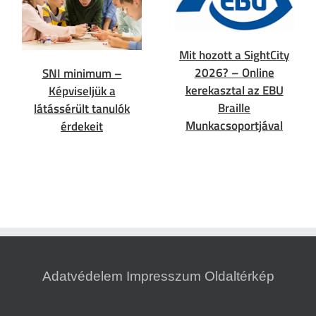
Mit hozott a SightCity
2026? – Online
SNI minimum –
kerekasztal az EBU
Képviseljük a
Braille
látássérült tanulók
Munkacsoportjával
érdekeit
Adatvédelem
Impresszum
Oldaltérkép