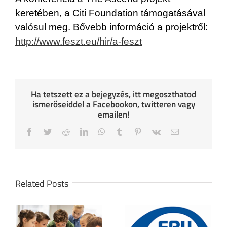
keretében, a Citi Foundation támogatásával
valósul meg. Bővebb információ a projektről:
http://www.feszt.eu/hir/a-feszt
Ha tetszett ez a bejegyzés, itt megoszthatod
ismerőseiddel a Facebookon, twitteren vagy
emailen!
Facebook
Twitter
Reddit
LinkedIn
WhatsApp
Tumblr
Pinterest
Vk
Email
Related Posts