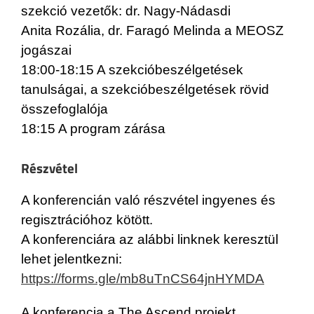
szekció vezetők: dr. Nagy-Nádasdi
Anita Rozália, dr. Faragó Melinda a MEOSZ
jogászai
18:00-18:15 A szekcióbeszélgetések
tanulságai, a szekcióbeszélgetések rövid
összefoglalója
18:15 A program zárása
Részvétel
A konferencián való részvétel ingyenes és
regisztrációhoz kötött.
A konferenciára az alábbi linknek keresztül
lehet jelentkezni:
https://forms.gle/mb8uTnCS64jnHYMDA
A konferencia a The Ascend projekt