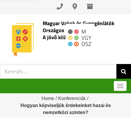
Skip
to
content
Magyar Vakok és Gyengénlátók
Országos Szövetsége
A jövő kilátásai
Keresés:
Men
Home
/
Konferenciák
/
Hogyan képviseljük érdekeinket hazai és
nemzetközi szinten?