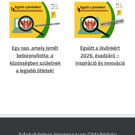
Egy nap, amely ismét
Együtt a jövőnkért
bebizonyította: a
2026. évadzáró –
közösségben születnek
Inspiráció és innováció
a legjobb ötletek!
Adatvédelem
Impresszum
Oldaltérkép