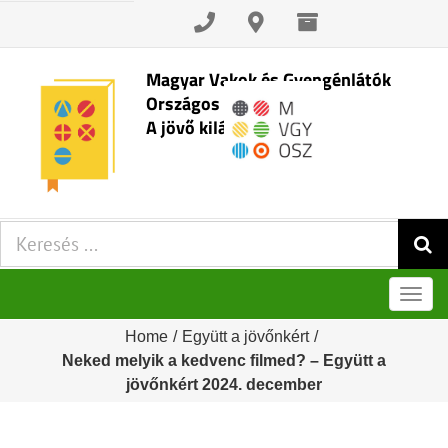
Skip
to
content
Magyar Vakok és Gyengénlátók
Országos Szövetsége
A jövő kilátásai
Keresés:
Men
Home
/
Együtt a jövőnkért
/
Neked melyik a kedvenc filmed? – Együtt a
jövőnkért 2024. december