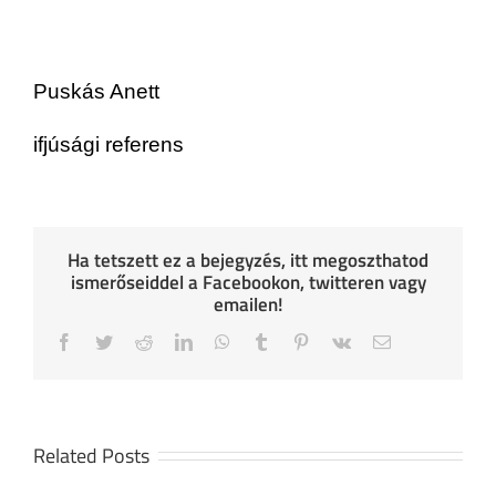
Puskás Anett
ifjúsági referens
Ha tetszett ez a bejegyzés, itt megoszthatod
ismerőseiddel a Facebookon, twitteren vagy
emailen!
Facebook
Twitter
Reddit
LinkedIn
WhatsApp
Tumblr
Pinterest
Vk
Email
Related Posts