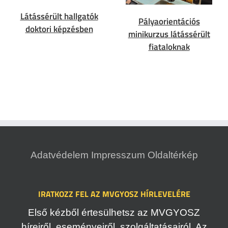
Látássérült hallgatók
Pályaorientációs
doktori képzésben
minikurzus látássérült
fiataloknak
Adatvédelem
Impresszum
Oldaltérkép
IRATKOZZ FEL AZ MVGYOSZ HÍRLEVELÉRE
Első kézből értesülhetsz az MVGYOSZ
híreiről, eseményeiről, szolgáltatásairól. Az