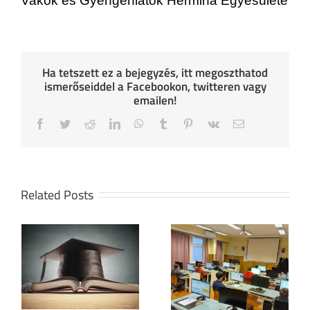
Vakok és Gyengénlátók Hermina Egyesülete
Ha tetszett ez a bejegyzés, itt megoszthatod
ismerőseiddel a Facebookon, twitteren vagy
emailen!
Facebook
Twitter
Reddit
LinkedIn
WhatsApp
Tumblr
Pinterest
Vk
Email
Related Posts