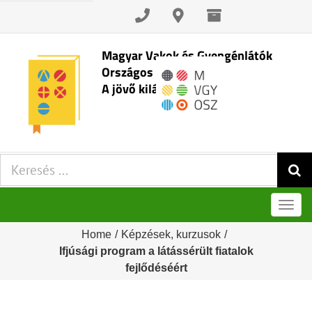
Skip
to
content
Magyar Vakok és Gyengénlátók
Országos Szövetsége
A jövő kilátásai
Keresés:
Men
Home
/
Képzések, kurzusok
/
Ifjúsági program a látássérült fiatalok
fejlődéséért