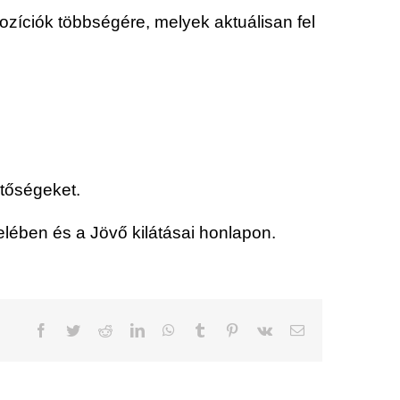
pozíciók többségére, melyek aktuálisan fel
etőségeket.
lében és a Jövő kilátásai honlapon.
Facebook
Twitter
Reddit
LinkedIn
WhatsApp
Tumblr
Pinterest
Vk
Email