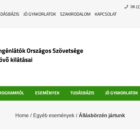
Skip
06 (1
to
UDÁSBÁZIS
JÓ GYAKORLATOK
SZAKIRODALOM
KAPCSOLAT
content
ngénlátók Országos Szövetsége
jövő kilátásai
PROGRAMRÓL
ESEMÉNYEK
TUDÁSBÁZIS
JÓ GYAKORLATOK
Home
/
Egyéb események
/
Állásbörzén jártunk