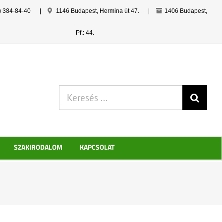
) 384-84-40
|
1146 Budapest, Hermina út 47.
|
1406 Budapest,
Pf.: 44.
Keresés:
SZAKIRODALOM
KAPCSOLAT