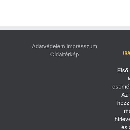
Adatvédelem
Impresszum
IR
Oldaltérkép
Első 
esemény
Az 
hozz
me
hírlev
és 