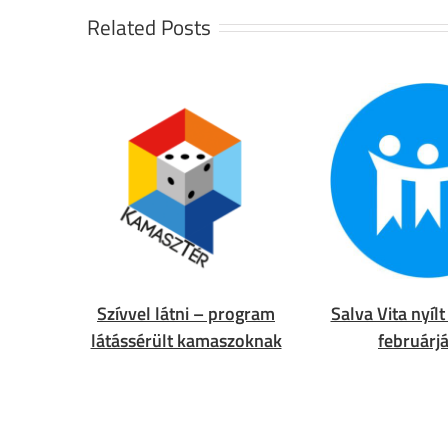
Related Posts
Szívvel látni – program
Salva Vita nyíl
látássérült kamaszoknak
februárj