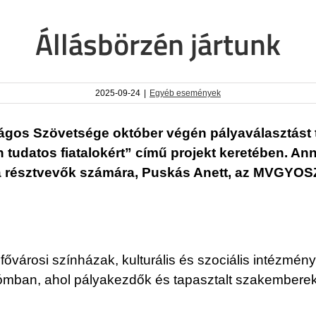
Állásbörzén jártunk
2025-09-24
|
Egyéb események
gos Szövetsége október végén pályaválasztást t
san tudatos fiatalokért” című projekt keretében.
 a résztvevők számára, Puskás Anett, az MVGYOSZ 
fővárosi színházak, kulturális és szociális intézmé
mban, ahol pályakezdők és tapasztalt szakemberek i