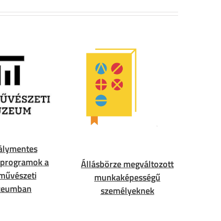
álymentes
programok a
Állásbörze megváltozott
művészeti
munkaképességű
eumban
személyeknek