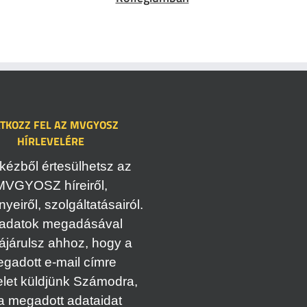
ATKOZZ FEL AZ MVGYOSZ
HÍRLEVELÉRE
kézből értesülhetsz az
MVGYOSZ híreiről,
eiről, szolgáltatásairól.
adatok megadásával
ájárulsz ahhoz, hogy a
gadott e-mail címre
elet küldjünk Számodra,
a megadott adataidat