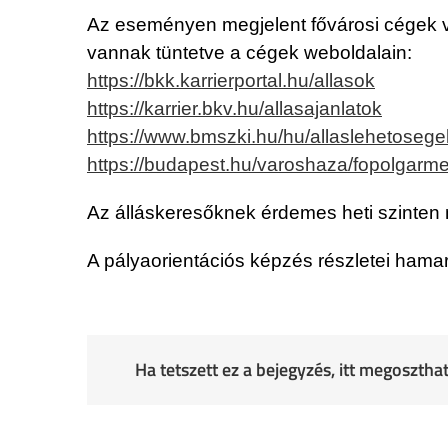
Az eseményen megjelent fővárosi cégek várj
vannak tüntetve a cégek weboldalain:
https://bkk.karrierportal.hu/allasok
https://karrier.bkv.hu/allasajanlatok
https://www.bmszki.hu/hu/allaslehetosege
https://budapest.hu/varoshaza/fopolgarmeste
Az álláskeresőknek érdemes heti szinten n
A pályaorientációs képzés részletei hama
Ha tetszett ez a bejegyzés, itt megoszth