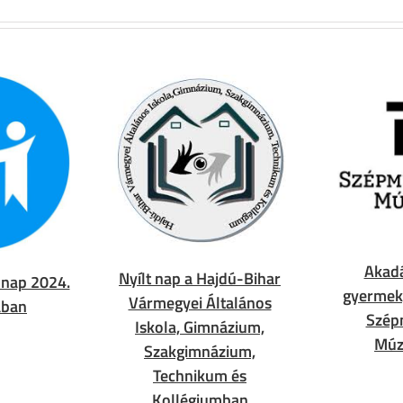
Akad
Nyílt nap a Hajdú-Bihar
t nap 2024.
gyermek
Vármegyei Általános
ában
Szép
Iskola, Gimnázium,
Múz
Szakgimnázium,
Technikum és
Kollégiumban