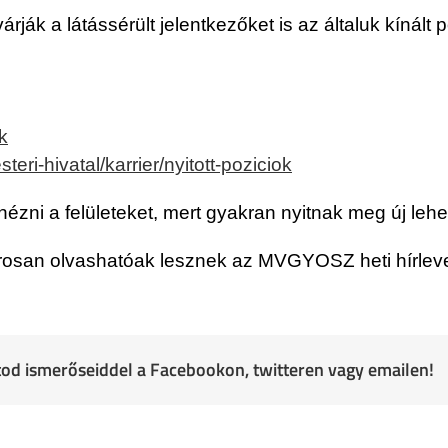
ák a látássérült jelentkezőket is az általuk kínált 
k
ri-hivatal/karrier/nyitott-poziciok
ézni a felületeket, mert gyakran nyitnak meg új leh
rosan olvashatóak lesznek az MVGYOSZ heti hírleve
atod ismerőseiddel a Facebookon, twitteren vagy emailen!