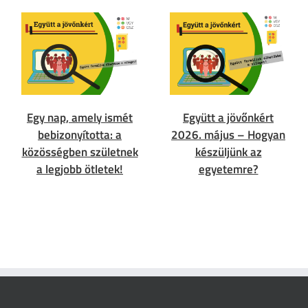
Egy nap, amely ismét
Együtt a jövőnkért
bebizonyította: a
2026. május – Hogyan
közösségben születnek
készüljünk az
a legjobb ötletek!
egyetemre?