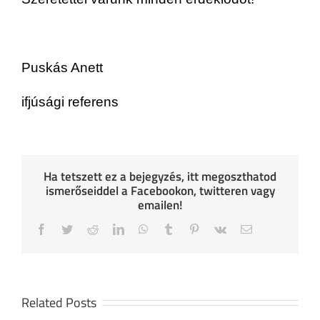
Puskás Anett
ifjúsági referens
Ha tetszett ez a bejegyzés, itt megoszthatod
ismerőseiddel a Facebookon, twitteren vagy
emailen!
Facebook
Twitter
Reddit
LinkedIn
WhatsApp
Tumblr
Pinterest
Vk
Email
Related Posts