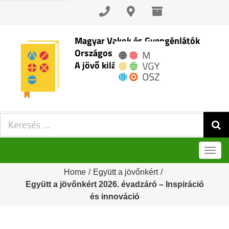
Skip
to
content
Magyar Vakok és Gyengénlátók
Országos Szövetsége
A jövő kilátásai
Keresés:
Men
Home
/
Együtt a jövőnkért
/
Együtt a jövőnkért 2026. évadzáró – Inspiráció
és innováció