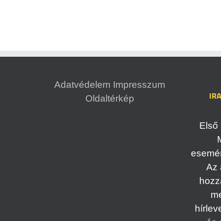
Adatvédelem
Impresszum
IR
Oldaltérkép
Első 
esemény
Az 
hozz
me
hírlev