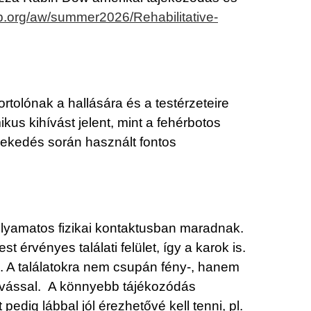
fb.org/aw/summer2026/Rehabilitative-
tolónak a hallására és a testérzeteire
us kihívást jelent, mint a fehérbotos
lekedés során használt fontos
olyamatos fizikai kontaktusban maradnak.
 érvényes találati felület, így a karok is.
. A találatokra nem csupán fény-, hanem
ívással. A könnyebb tájékozódás
edig lábbal jól érezhetővé kell tenni, pl.