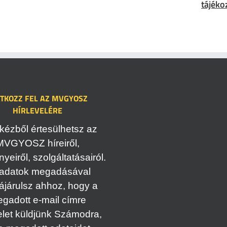
tájéko
ATKOZZ FEL AZ MVGYOSZ
HÍRLEVELÉRE
kézből értesülhetsz az
MVGYOSZ híreiről,
eiről, szolgáltatásairól.
adatok megadásával
ájárulsz ahhoz, hogy a
gadott e-mail címre
elet küldjünk Számodra,