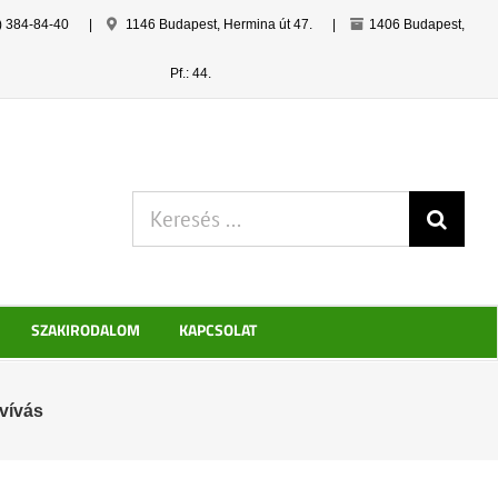
) 384-84-40
|
1146 Budapest, Hermina út 47.
|
1406 Budapest,
Pf.: 44.
Keresés:
SZAKIRODALOM
KAPCSOLAT
rvívás