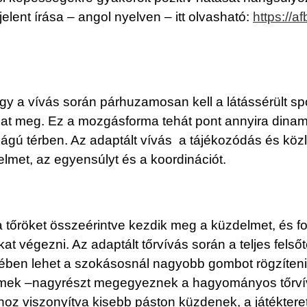
lent írása – angol nyelven – itt olvasható:
https://a
 a vívás során párhuzamosan kell a látássérült spor
lhat meg. Ez a mozgásforma tehát pont annyira dinamik
ágú térben. Az adaptált vívás a tájékozódás és köz
yelmet, az egyensúlyt és a koordinációt.
a tőröket összeérintve kezdik meg a küzdelmet, és f
 végezni. Az adaptált tőrvívás során a teljes felsőtest
kében lehet a szokásosnál nagyobb gombot rögzíteni
 elemek –nagyrészt megegyeznek a hagyományos tőrv
oz viszonyítva kisebb páston küzdenek, a játékteret p