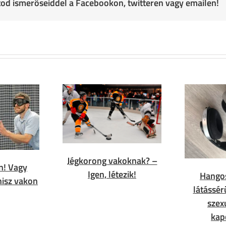
atod ismerőseiddel a Facebookon, twitteren vagy emailen!
Jégkorong vakoknak? –
n! Vagy
Igen, létezik!
Hango
isz vakon
látássér
szex
kap