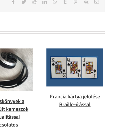
Facebook
Twitter
Reddit
LinkedIn
WhatsApp
Tumblr
Pinterest
Vk
Email
Francia kártya jelölése
skönyvek a
Braille-írással
ült kamaszok
ualitással
csolatos