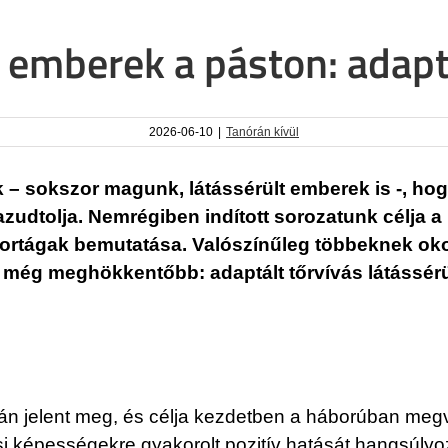
 emberek a páston: adapt
2026-06-10
|
Tanórán kívül
 – sokszor magunk, látássérült emberek is -, hog
azudtolja. Nemrégiben indított sorozatunk célja a
ortágak bemutatása. Valószínűleg többeknek okoz
án még meghökkentőbb: adaptált tőrvívás látássér
tán jelent meg, és célja kezdetben a háborúban megv
ási képességekre gyakorolt pozitív hatását hangsúl