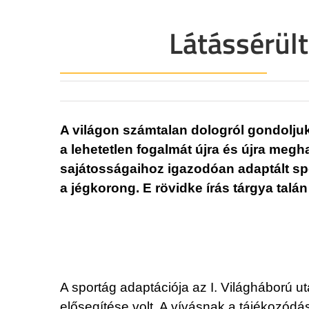
Látássérült
A világon számtalan dologról gondoljuk
a lehetetlen fogalmát újra és újra megh
sajátosságaihoz igazodóan adaptált sp
a jégkorong. E rövidke írás tárgya tal
A sportág adaptációja az I. Világháború u
elősegítése volt. A vívásnak a tájékozód