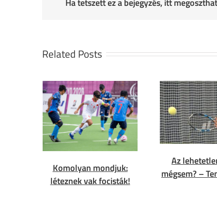
Ha tetszett ez a bejegyzés, itt megoszth
Related Posts
Az lehetetle
Komolyan mondjuk:
mégsem? – Ten
léteznek vak focisták!