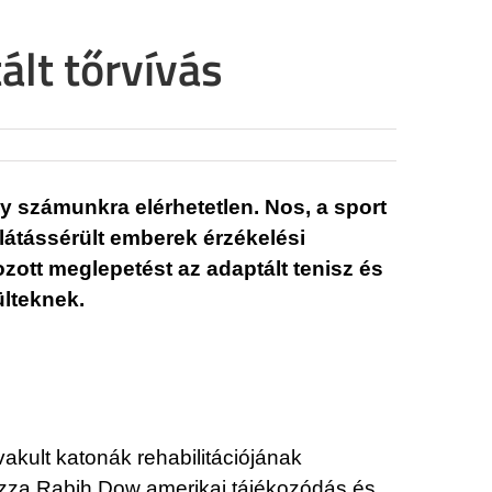
ált tőrvívás
y számunkra elérhetetlen. Nos, a sport
 látássérült emberek érzékelési
ott meglepetést az adaptált tenisz és
ülteknek.
akult katonák rehabilitációjának
yozza Rabih Dow amerikai tájékozódás és