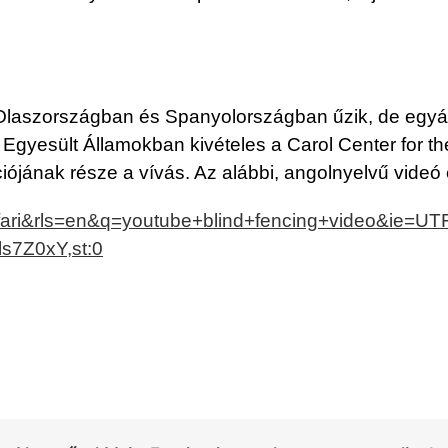
 Olaszországban és Spanyolországban űzik, de egyál
i Egyesült Államokban kivételes a Carol Center for t
ciójának része a vívás. Az alábbi, angolnyelvű videó
afari&rls=en&q=youtube+blind+fencing+video&ie=U
ls7Z0xY,st:0