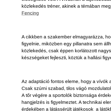
közlekedés tréner, akinek a témában megje
Fencing
A cikkben a szakember elmagyarázza, hogy
figyelnie, miközben egy pillanatra sem ál
közlekedés, csak éppen korlátozott nagys
készségeket fejleszti, köztük a hallási fig
Az adaptáció fontos eleme, hogy a vívók 
Csak szúrni szabad, tilos vágó mozdulatokat
A tőr végére a sportolók biztonsága érde
hangjelzés is figyelmeztet. A technikai
érdekében a látássérült játékosok a látókh