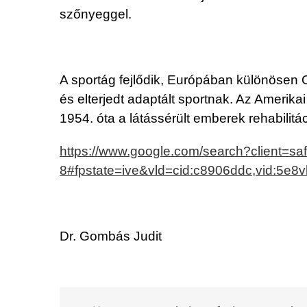
szőnyeggel.
A sportág fejlődik, Európában különösen
és elterjedt adaptált sportnak. Az Amerika
1954. óta a látássérült emberek rehabilitá
https://www.google.com/search?client=s
8#fpstate=ive&vld=cid:c8906ddc,vid:5e8v
Dr. Gombás Judit