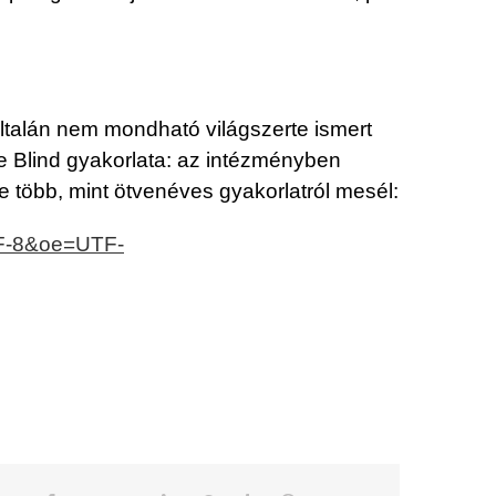
talán nem mondható világszerte ismert
he Blind gyakorlata: az intézményben
 e több, mint ötvenéves gyakorlatról mesél:
TF-8&oe=UTF-