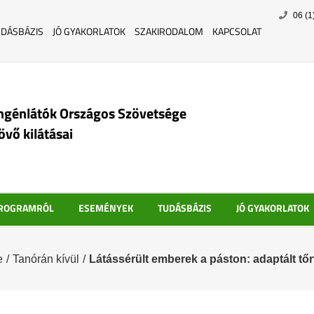
Skip
06 (1
to
UDÁSBÁZIS
JÓ GYAKORLATOK
SZAKIRODALOM
KAPCSOLAT
content
ngénlátók Országos Szövetsége
jövő kilátásai
PROGRAMRÓL
ESEMÉNYEK
TUDÁSBÁZIS
JÓ GYAKORLATOK
e
/
Tanórán kívül
/
Látássérült emberek a páston: adaptált tő