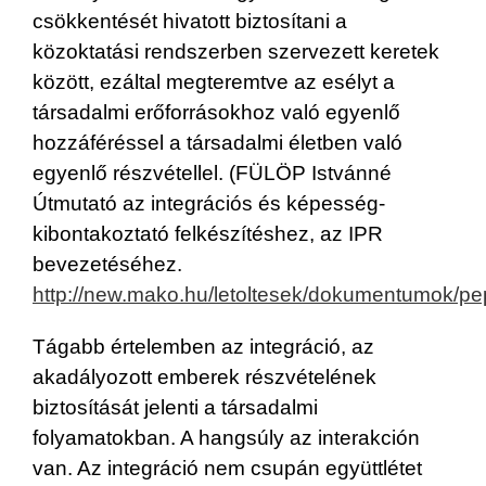
csökkentését hivatott biztosítani a
közoktatási rendszerben szervezett keretek
között, ezáltal megteremtve az esélyt a
társadalmi erőforrásokhoz való egyenlő
hozzáféréssel a társadalmi életben való
egyenlő részvétellel. (FÜLÖP Istvánné
Útmutató az integrációs és képesség-
kibontakoztató felkészítéshez, az IPR
bevezetéséhez.
http://new.mako.hu/letoltesek/dokumentumok/p
Tágabb értelemben az integráció, az
akadályozott emberek részvételének
biztosítását jelenti a társadalmi
folyamatokban. A hangsúly az interakción
van. Az integráció nem csupán együttlétet