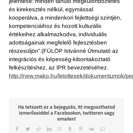
jelentése: minden tanuló megkülönböztetés
és kirekesztés nélkül, egymással
kooperálva, a mindenkori fejlettségi szintjén,
kompetenciáihoz és hozott kulturális
értékeihez alkalmazkodva, individuális
adottságainak megfelelő fejlesztésben
részesüljön”.(FÜLÖP Istvánné Útmutató az
integrációs és képesség-kibontakoztató
felkészítéshez, az IPR bevezetéséhez.
http://new.mako.hu/letoltesek/dokumentumok/p
Ha tetszett ez a bejegyzés, itt megoszthatod
ismerőseiddel a Facebookon, twitteren vagy
emailen!
Facebook
Twitter
Reddit
LinkedIn
WhatsApp
Tumblr
Pinterest
Vk
Email