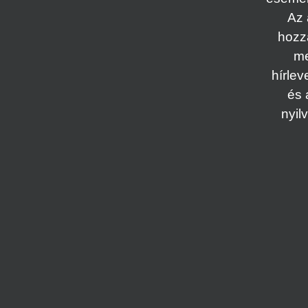
Az 
hozz
me
hírlev
és 
nyil