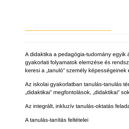
A didaktika a pedagógia-tudomány egyik á
gyakorlati folyamatok elemzése és rendsz
keresi a „tanuló” személy képességeinek 
Az iskolai gyakorlatban tanulás-tanulás t
„didaktikai” megfontolások, „didaktikai” s
Az integrált, inkluzív tanulás-oktatás fel
A tanulás-tanítás feltételei