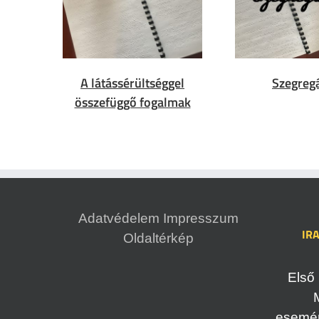
A látássérültséggel
Szegreg
összefüggő fogalmak
Adatvédelem
Impresszum
IR
Oldaltérkép
Első 
esemény