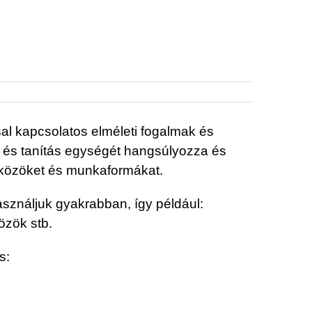
al kapcsolatos elméleti fogalmak és
s és tanítás egységét hangsúlyozza és
szközöket és munkaformákat.
asználjuk gyakrabban, így például:
özök stb.
s: