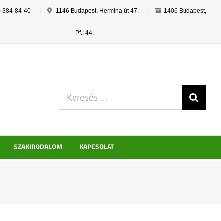
) 384-84-40
|
1146 Budapest, Hermina út 47.
|
1406 Budapest,
Pf.: 44.
Keresés:
SZAKIRODALOM
KAPCSOLAT