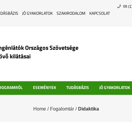
Skip
06 (1
to
UDÁSBÁZIS
JÓ GYAKORLATOK
SZAKIRODALOM
KAPCSOLAT
content
ngénlátók Országos Szövetsége
jövő kilátásai
PROGRAMRÓL
ESEMÉNYEK
TUDÁSBÁZIS
JÓ GYAKORLATOK
Home
/
Fogalomtár
/
Didaktika