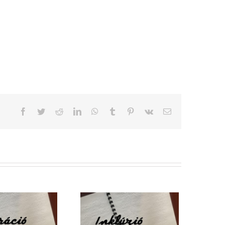
Facebook
Twitter
Reddit
LinkedIn
WhatsApp
Tumblr
Pinterest
Vk
Email