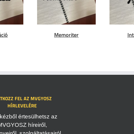
áció
Memoriter
In
ATKOZZ FEL AZ MVGYOSZ
HÍRLEVELÉRE
kézből értesülhetsz az
MVGYOSZ híreiről,
eiről, szolgáltatásairól.