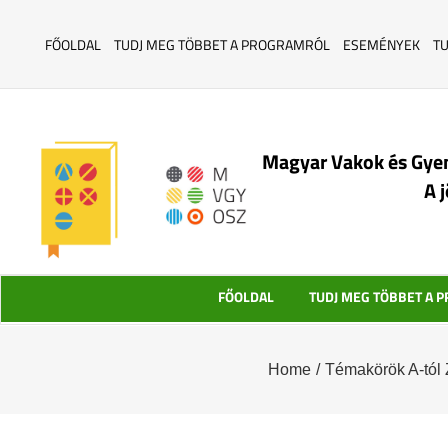
FŐOLDAL
TUDJ MEG TÖBBET A PROGRAMRÓL
ESEMÉNYEK
T
Magyar Vakok és Gye
A 
FŐOLDAL
TUDJ MEG TÖBBET A 
Home
/
Témakörök A-tól 