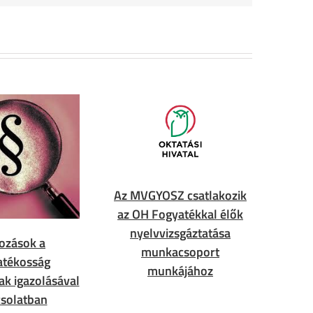
Az MVGYOSZ csatlakozik
az OH Fogyatékkal élők
nyelvvizsgáztatása
ozások a
munkacsoport
atékosság
munkájához
ak igazolásával
solatban