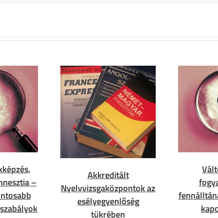
kképzés,
Vált
Akkreditált
mnesztia –
fogy
Nyelvvizsgaközpontok az
ontosabb
fennálltán
esélyegyenlőség
gszabályok
kapc
tükrében