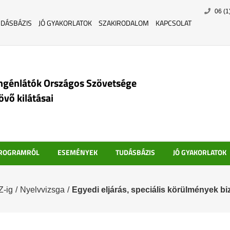
Skip
06 (1
to
UDÁSBÁZIS
JÓ GYAKORLATOK
SZAKIRODALOM
KAPCSOLAT
content
ngénlátók Országos Szövetsége
jövő kilátásai
PROGRAMRÓL
ESEMÉNYEK
TUDÁSBÁZIS
JÓ GYAKORLATOK
Z-ig
/
Nyelvvizsga
/
Egyedi eljárás, speciális körülmények bi