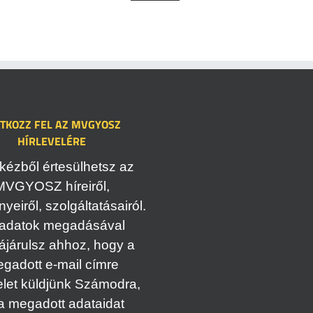
ATKOZZ FEL AZ MVGYOSZ
HÍRLEVELÉRE
kézből értesülhetsz az
MVGYOSZ híreiről,
eiről, szolgáltatásairól.
adatok megadásával
ájárulsz ahhoz, hogy a
gadott e-mail címre
elet küldjünk Számodra,
a megadott adataidat