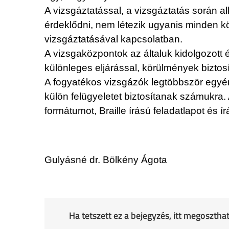
A vizsgáztatással, a vizsgáztatás során a
érdeklődni, nem létezik ugyanis minden k
vizsgáztatásával kapcsolatban.
A vizsgaközpontok az általuk kidolgozott
különleges eljárással, körülmények biztosít
A fogyatékos vizsgázók legtöbbször egyén
külön felügyeletet biztosítanak számukra. 
formátumot, Braille írású feladatlapot és í
Gulyásné dr. Bölkény Ágota
Ha tetszett ez a bejegyzés, itt megoszth