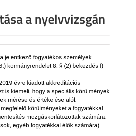
ítása a nyelvvizsgán
ra jelentkező fogyatékos személyek
) kormányrendelet 8. § (2) bekezdés f)
2019 évre kiadott akkreditációs
t is kiemeli, hogy a speciális körülmények
ek mérése és értékelése alól.
t megfelelő körülményeket a fogyatékkal
ymentesítés mozgáskorlátozottak számára,
iások, egyéb fogyatékkal élők számára)