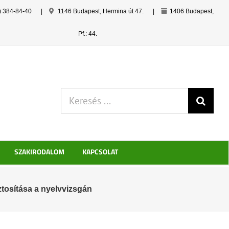
) 384-84-40
|
1146 Budapest, Hermina út 47.
|
1406 Budapest,
Pf.: 44.
Keresés:
SZAKIRODALOM
KAPCSOLAT
ztosítása a nyelvvizsgán