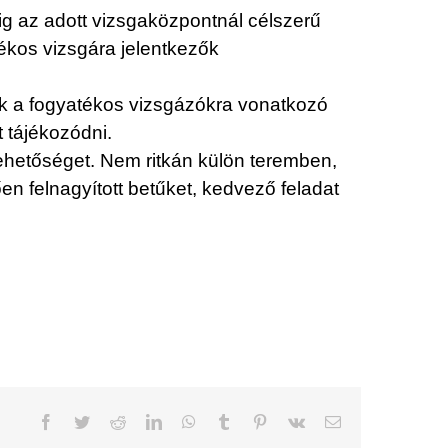
ig az adott vizsgaközpontnál célszerű
ékos vizsgára jelentkezők
tik a fogyatékos vizsgázókra vonatkozó
t tájékozódni.
ehetőséget. Nem ritkán külön teremben,
en felnagyított betűket, kedvező feladat
Facebook
Twitter
Reddit
LinkedIn
WhatsApp
Tumblr
Pinterest
Vk
Email