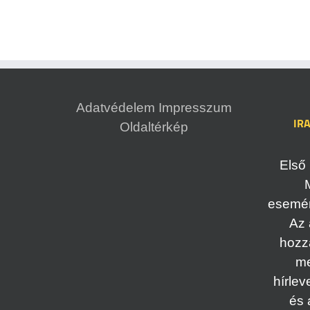
Adatvédelem
Impresszum
IR
Oldaltérkép
Első 
esemény
Az 
hozz
me
hírlev
és 