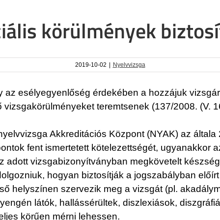
ciális körülmények biztos
2019-10-02
|
Nyelvvizsga
gy az esélyegyenlőség érdekében a hozzájuk vizsgá
vizsgakörülményeket teremtsenek (137/2008. (V. 16.
 nyelvvizsga Akkreditációs Központ (NYAK) az általa 
ontok fent ismertetett kötelezettségét, ugyanakkor az
z adott vizsgabizonyítványban megkövetelt készség
olgozniuk, hogyan biztosítják a jogszabályban előír
ső helyszínen szervezik meg a vizsgát (pl. akadál
yengén látók, hallássérültek, diszlexiások, diszgráf
eljes körűen mérni lehessen.