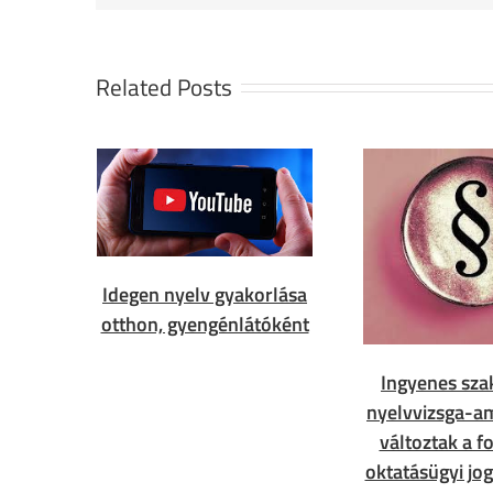
Related Posts
Idegen nyelv gyakorlása
otthon, gyengénlátóként
Ingyenes sza
nyelvvizsga-a
változtak a f
oktatásügyi jo