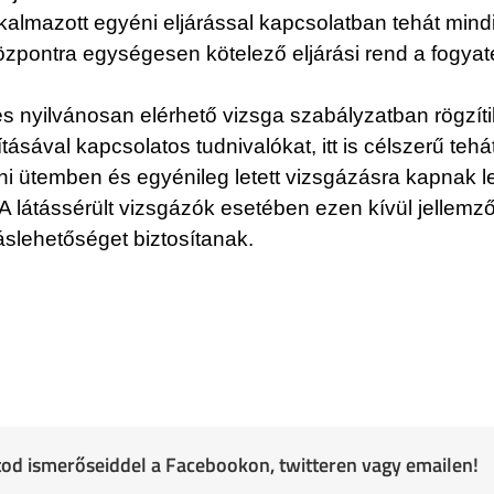
lkalmazott egyéni eljárással kapcsolatban tehát mind
özpontra egységesen kötelező eljárási rend a fogyat
 és nyilvánosan elérhető vizsga szabályzatban rögzí
ásával kapcsolatos tudnivalókat, itt is célszerű tehá
i ütemben és egyénileg letett vizsgázásra kapnak l
A látássérült vizsgázók esetében ezen kívül jellemző
ráslehetőséget biztosítanak.
atod ismerőseiddel a Facebookon, twitteren vagy emailen!