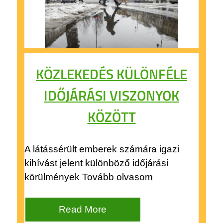
KÖZLEKEDÉS KÜLÖNFÉLE
IDŐJÁRÁSI VISZONYOK
KÖZÖTT
A látássérült emberek számára igazi
kihívást jelent különböző időjárási
körülmények Tovább olvasom
Read More