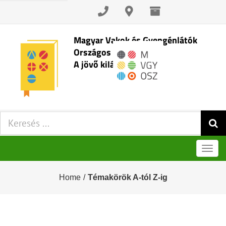
Skip
to
content
Magyar Vakok és Gyengénlátók
Országos Szövetsége
A jövő kilátásai
Keresés:
Men
Home
/
Témakörök A-tól Z-ig