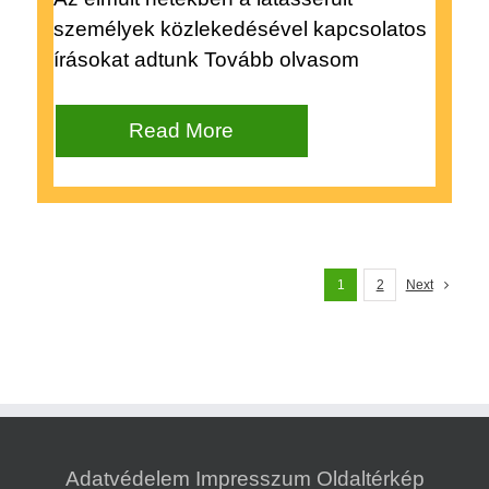
személyek közlekedésével kapcsolatos
írásokat adtunk Tovább olvasom
Read More
1
2
Next
Adatvédelem
Impresszum
Oldaltérkép