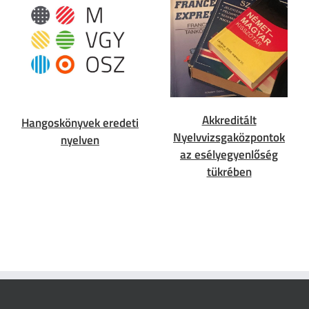
Akkreditált
Hangoskönyvek eredeti
Nyelvvizsgaközpontok
nyelven
az esélyegyenlőség
tükrében