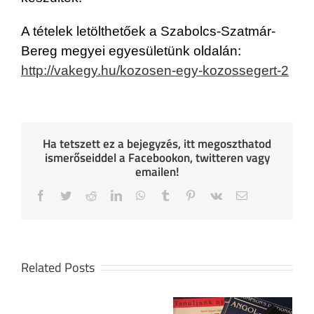
A tételek letölthetőek a Szabolcs-Szatmár-
Bereg megyei egyesületünk oldalán:
http://vakegy.hu/kozosen-egy-kozossegert-2
Ha tetszett ez a bejegyzés, itt megoszthatod
ismerőseiddel a Facebookon, twitteren vagy
emailen!
Facebook
Twitter
Reddit
LinkedIn
WhatsApp
Tumblr
Pinterest
Vk
Email
Related Posts