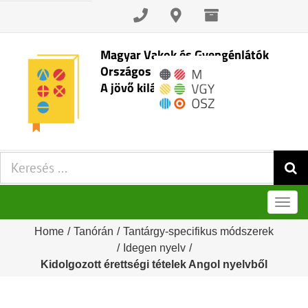
Skip
to
content
Magyar Vakok és Gyengénlátók
Országos Szövetsége
A jövő kilátásai
Keresés:
Men
Home
/
Tanórán
/
Tantárgy-specifikus módszerek
/
Idegen nyelv
/
Kidolgozott érettségi tételek Angol nyelvből