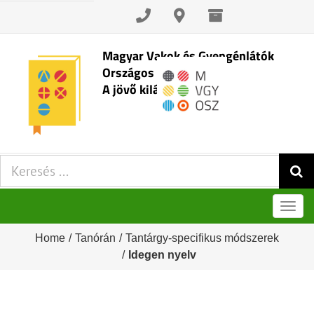
Skip
to
content
Magyar Vakok és Gyengénlátók
Országos Szövetsége
A jövő kilátásai
Keresés:
Men
Home
/
Tanórán
/
Tantárgy-specifikus módszerek
/
Idegen nyelv