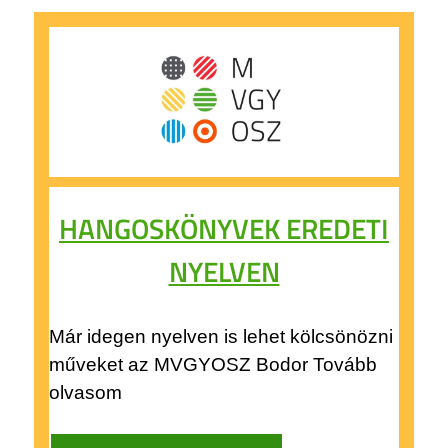
HANGOSKÖNYVEK EREDETI
NYELVEN
Már idegen nyelven is lehet kölcsönözni
műveket az MVGYOSZ Bodor Tovább
olvasom