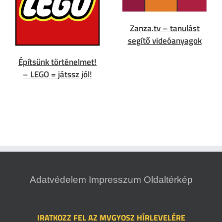
Zanza.tv – tanulást
segítő videóanyagok
Építsünk történelmet!
– LEGO = játssz jól!
Adatvédelem
Impresszum
Oldaltérkép
IRATKOZZ FEL AZ MVGYOSZ HÍRLEVELÉRE