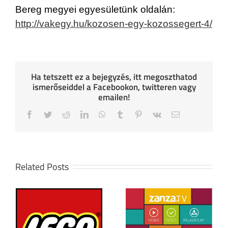
Bereg megyei egyesületünk oldalán:
http://vakegy.hu/kozosen-egy-kozossegert-4/
Ha tetszett ez a bejegyzés, itt megoszthatod
ismerőseiddel a Facebookon, twitteren vagy
emailen!
Facebook
Twitter
Reddit
LinkedIn
WhatsApp
Tumblr
Pinterest
Vk
Email
Related Posts