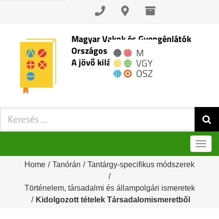
Skip
to
content
Magyar Vakok és Gyengénlátók
Országos Szövetsége
A jövő kilátásai
Keresés:
Men
Home
/
Tanórán
/
Tantárgy-specifikus módszerek
/
Történelem, társadalmi és állampolgári ismeretek
/
Kidolgozott tételek Társadalomismeretből