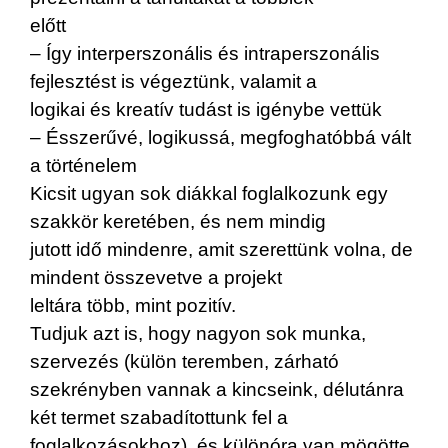
előtt
– Így interperszonális és intraperszonális
fejlesztést is végeztünk, valamit a
logikai és kreatív tudást is igénybe vettük
– Ésszerűvé, logikussá, megfoghatóbbá vált
a történelem
Kicsit ugyan sok diákkal foglalkozunk egy
szakkör keretében, és nem mindig
jutott idő mindenre, amit szerettünk volna, de
mindent összevetve a projekt
leltára több, mint pozitív.
Tudjuk azt is, hogy nagyon sok munka,
szervezés (külön teremben, zárható
szekrényben vannak a kincseink, délutánra
két termet szabadítottunk fel a
foglalkozásokhoz), és különóra van mögötte,