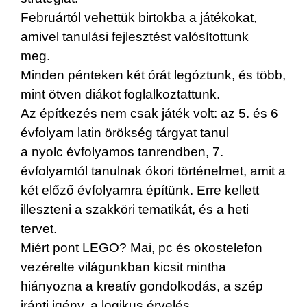
Februártól vehettük birtokba a játékokat,
amivel tanulási fejlesztést valósítottunk
meg.
Minden pénteken két órát legóztunk, és több,
mint ötven diákot foglalkoztattunk.
Az építkezés nem csak játék volt: az 5. és 6
évfolyam latin örökség tárgyat tanul
a nyolc évfolyamos tanrendben, 7.
évfolyamtól tanulnak ókori történelmet, amit a
két előző évfolyamra építünk. Erre kellett
illeszteni a szakköri tematikát, és a heti
tervet.
Miért pont LEGO? Mai, pc és okostelefon
vezérelte világunkban kicsit mintha
hiányozna a kreatív gondolkodás, a szép
iránti igény, a logikus érvelés