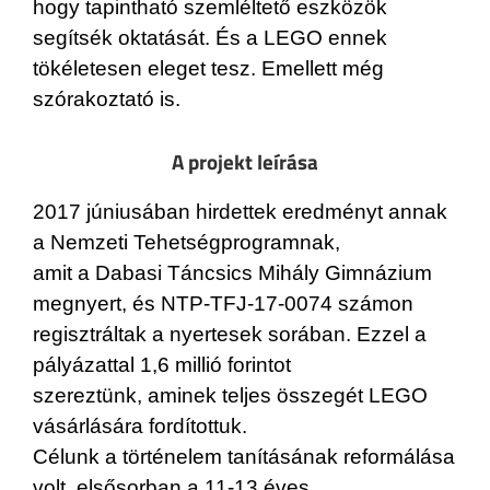
hogy tapintható szemléltető eszközök
segítsék oktatását. És a LEGO ennek
tökéletesen eleget tesz. Emellett még
szórakoztató is.
A projekt leírása
2017 júniusában hirdettek eredményt annak
a Nemzeti Tehetségprogramnak,
amit a Dabasi Táncsics Mihály Gimnázium
megnyert, és NTP-TFJ-17-0074 számon
regisztráltak a nyertesek sorában. Ezzel a
pályázattal 1,6 millió forintot
szereztünk, aminek teljes összegét LEGO
vásárlására fordítottuk.
Célunk a történelem tanításának reformálása
volt, elsősorban a 11-13 éves