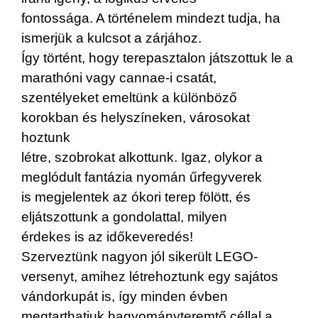
fontossága. A történelem mindezt tudja, ha
ismerjük a kulcsot a zárjához.
Így történt, hogy terepasztalon játszottuk le a
marathóni vagy cannae-i csatát,
szentélyeket emeltünk a különböző
korokban és helyszíneken, városokat
hoztunk
létre, szobrokat alkottunk. Igaz, olykor a
meglódult fantázia nyomán űrfegyverek
is megjelentek az ókori terep fölött, és
eljátszottunk a gondolattal, milyen
érdekes is az időkeveredés!
Szerveztünk nagyon jól sikerült LEGO-
versenyt, amihez létrehoztunk egy sajátos
vándorkupát is, így minden évben
megtarthatjuk hagyományteremtő céllal a