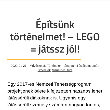
Építsünk
történelmet! – LEGO
= játssz jól!
2021-01-21
|
Művészetek
,
Történelem, társadalmi és állampolgári
ismeretek
,
Vizuális kultúra
Egy 2017-es Nemzeti Tehetségprogram
projektjének ötlete kifejezetten hasznos lehet
látássérült diákoknak is. Ugyanis egy
látássérült személy számára nagyon fontos,