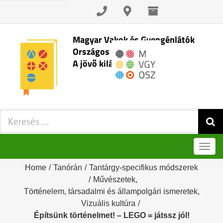
Skip
to
content
Magyar Vakok és Gyengénlátók
Országos Szövetsége
A jövő kilátásai
Keresés:
Men
Home
/
Tanórán
/
Tantárgy-specifikus módszerek
/
Művészetek
,
Történelem, társadalmi és állampolgári ismeretek
,
Vizuális kultúra
/
Építsünk történelmet! – LEGO = játssz jól!