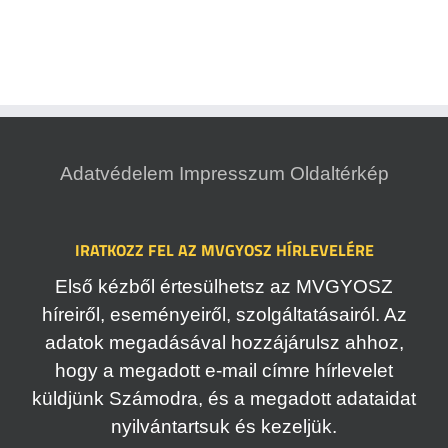
Adatvédelem
Impresszum
Oldaltérkép
IRATKOZZ FEL AZ MVGYOSZ HÍRLEVELÉRE
Első kézből értesülhetsz az MVGYOSZ
híreiről, eseményeiről, szolgáltatásairól. Az
adatok megadásával hozzájárulsz ahhoz,
hogy a megadott e-mail címre hírlevelet
küldjünk Számodra, és a megadott adataidat
nyilvántartsuk és kezeljük.