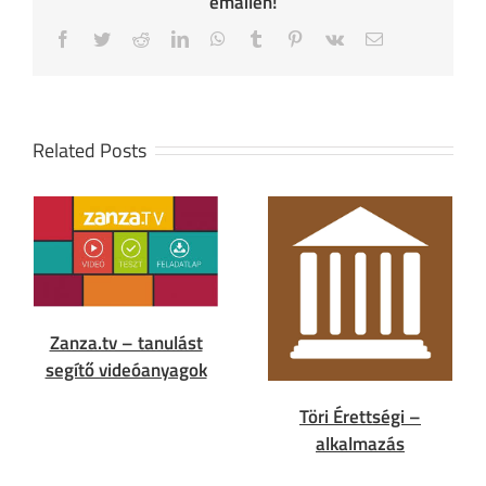
emailen!
Facebook
Twitter
Reddit
LinkedIn
WhatsApp
Tumblr
Pinterest
Vk
Email
Related Posts
Zanza.tv – tanulást
segítő videóanyagok
Töri Érettségi –
alkalmazás