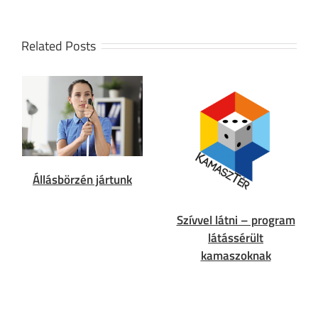
Related Posts
Állásbörzén jártunk
Szívvel látni – program
látássérült
kamaszoknak