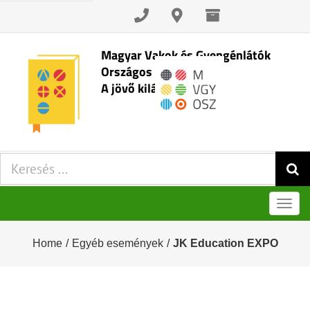
Skip
to
content
Magyar Vakok és Gyengénlátók
Országos Szövetsége
A jövő kilátásai
Keresés:
Men
Home
/
Egyéb események
/
JK Education EXPO