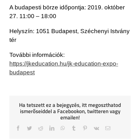
A budapesti börze időpontja: 2019. október
27. 11:00 – 18:00
Helyszín: 1051 Budapest, Széchenyi Istvány
tér
További információk:
https://jkeducation.hu/jk-education-expo-
budapest
Ha tetszett ez a bejegyzés, itt megoszthatod
ismerőseiddel a Facebookon, twitteren vagy
emailen!
Facebook
Twitter
Reddit
LinkedIn
WhatsApp
Tumblr
Pinterest
Vk
Email