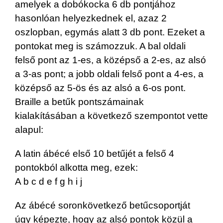
amelyek a dobókocka 6 db pontjához
hasonlóan helyezkednek el, azaz 2
oszlopban, egymás alatt 3 db pont. Ezeket a
pontokat meg is számozzuk. A bal oldali
felső pont az 1-es, a középső a 2-es, az alsó
a 3-as pont; a jobb oldali felső pont a 4-es, a
középső az 5-ös és az alsó a 6-os pont.
Braille a betűk pontszámainak
kialakításában a következő szempontot vette
alapul:
A latin ábécé első 10 betűjét a felső 4
pontokból alkotta meg, ezek:
A b c d e f g h i j
Az ábécé soronkövetkező betűcsoportját
úgy képezte, hogy az alsó pontok közül a