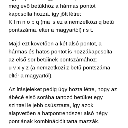
meglévő betűkhöz a hármas pontot
kapcsolta hozzá, így jött létre:
K l m n o p q (ma is ez a nemzetközi q betű
pontszáma, eltér a magyartól) r s t.
Majd ezt követően a két alsó pontot, a
hármas és hatos pontot is hozzákapcsolta
az első sor betűinek pontszámához:
u v x y z (a nemzetközi z betű pontszáma
eltér a magyartól).
Az írásjeleket pedig úgy hozta létre, hogy az
ábécé első sorába tartozó betűket egy
szinttel lejjebb csúsztatta, így azok
alapvetően a hatpontrendszer alsó négy
pontjának kombinációit tartalmazzák.