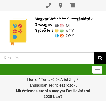
Skip
to
content
Magyar Vakok és Gyengénlátók
Országos Szövetsége
A jövő kilátásai
Keresés:
Men
Home
/
Témakörök A-tól Z-ig
/
Tanulásban segítő eszközök
/
Mit érdemes tudni a magyar Braille-írásról
2020-ban?