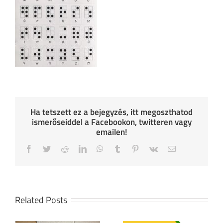
Ha tetszett ez a bejegyzés, itt megoszthatod
ismerőseiddel a Facebookon, twitteren vagy
emailen!
Facebook
Twitter
Reddit
LinkedIn
WhatsApp
Tumblr
Pinterest
Vk
Email
Related Posts