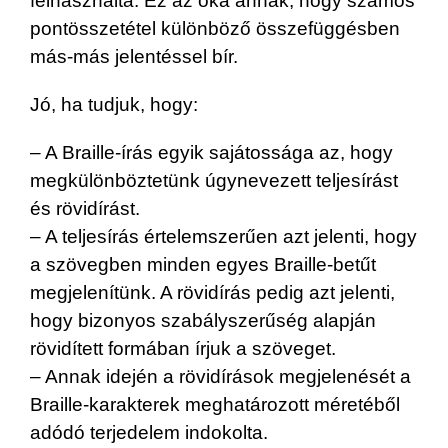
felhasználta. Ez az oka annak, hogy számos
pontösszetétel különböző összefüggésben
más-más jelentéssel bír.
Jó, ha tudjuk, hogy:
– A Braille-írás egyik sajátossága az, hogy
megkülönböztetünk úgynevezett teljesírást
és rövidírást.
– A teljesírás értelemszerűen azt jelenti, hogy
a szövegben minden egyes Braille-betűt
megjelenítünk. A rövidírás pedig azt jelenti,
hogy bizonyos szabályszerűség alapján
rövidített formában írjuk a szöveget.
– Annak idején a rövidírások megjelenését a
Braille-karakterek meghatározott méretéből
adódó terjedelem indokolta.