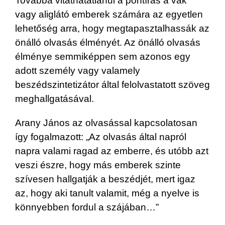
Továbbá vitathatatlanul a pontírás a vak
vagy aliglátó emberek számára az egyetlen
lehetőség arra, hogy megtapasztalhassák az
önálló olvasás élményét. Az önálló olvasás
élménye semmiképpen sem azonos egy
adott személy vagy valamely
beszédszintetizátor által felolvastatott szöveg
meghallgatásával.
Arany János az olvasással kapcsolatosan
így fogalmazott: „Az olvasás által napról
napra valami ragad az emberre, és utóbb azt
veszi észre, hogy más emberek szinte
szívesen hallgatják a beszédjét, mert igaz
az, hogy aki tanult valamit, még a nyelve is
könnyebben fordul a szájában…”