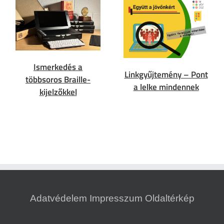
Ismerkedés a
Linkgyűjtemény – Pont
többsoros Braille-
a lelke mindennek
kijelzőkkel
Adatvédelem
Impresszum
Oldaltérkép