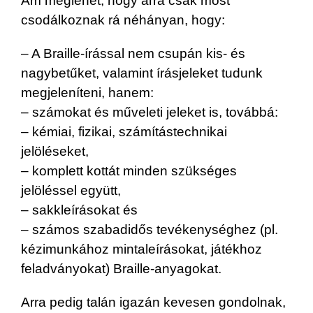
Ám meglehet, hogy arra csak most
csodálkoznak rá néhányan, hogy:
– A Braille-írással nem csupán kis- és
nagybetűket, valamint írásjeleket tudunk
megjeleníteni, hanem:
– számokat és műveleti jeleket is, továbbá:
– kémiai, fizikai, számítástechnikai
jelöléseket,
– komplett kottát minden szükséges
jelöléssel együtt,
– sakkleírásokat és
– számos szabadidős tevékenységhez (pl.
kézimunkához mintaleírásokat, játékhoz
feladványokat) Braille-anyagokat.
Arra pedig talán igazán kevesen gondolnak,