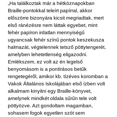
„Ha találkoztak már a hétköznapokban
Braille-pontokkal teleírt papírral, akkor
előszörre bizonyára kicsit megriadtak, mert
első ránézésre nem láttak egyebet, mint
fehér papíron irdatlan mennyiségű
ugyancsak fehér színű pontok keszekusza
halmazát, végtelennek tetsző pöttytengerét,
amelyben lehetetlenség eligazodni.
Emlékszem, ez volt az én legelső
benyomásom is a pontírásos betűk
rengetegéről, amikor kb. tízéves koromban a
Vakok Általános Iskolájában első ízben volt
alkalmam kinyitni egy Braille-könyvet,
amelynek mindkét oldala sűrűn tele volt
pöttyözve. Azt gondoltam magamban,
sohasem fogok egyetlen szót sem