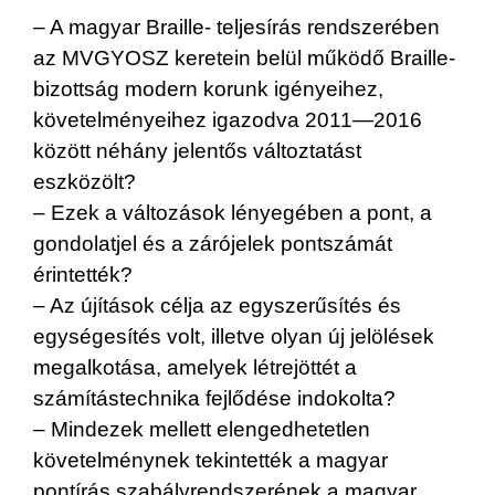
– A magyar Braille- teljesírás rendszerében
az MVGYOSZ keretein belül működő Braille-
bizottság modern korunk igényeihez,
követelményeihez igazodva 2011—2016
között néhány jelentős változtatást
eszközölt?
– Ezek a változások lényegében a pont, a
gondolatjel és a zárójelek pontszámát
érintették?
– Az újítások célja az egyszerűsítés és
egységesítés volt, illetve olyan új jelölések
megalkotása, amelyek létrejöttét a
számítástechnika fejlődése indokolta?
– Mindezek mellett elengedhetetlen
követelménynek tekintették a magyar
pontírás szabályrendszerének a magyar