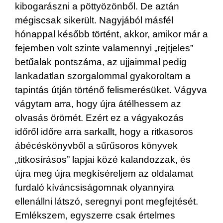
kibogarászni a pöttyözönből. De aztán
mégiscsak sikerült. Nagyjából másfél
hónappal később történt, akkor, amikor már a
fejemben volt szinte valamennyi „rejtjeles”
betűalak pontszáma, az ujjaimmal pedig
lankadatlan szorgalommal gyakoroltam a
tapintás útján történő felismerésüket. Vágyva
vágytam arra, hogy újra átélhessem az
olvasás örömét. Ezért ez a vágyakozás
időről időre arra sarkallt, hogy a ritkasoros
ábécéskönyvből a sűrűsoros könyvek
„titkosírásos” lapjai közé kalandozzak, és
újra meg újra megkíséreljem az oldalamat
furdaló kíváncsiságomnak olyannyira
ellenállni látszó, seregnyi pont megfejtését.
Emlékszem, egyszerre csak értelmes