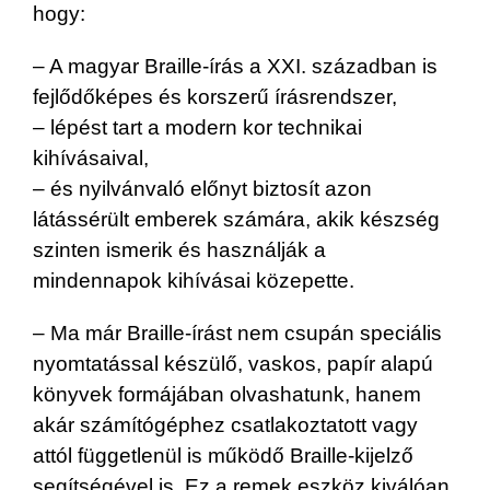
hogy:
– A magyar Braille-írás a XXI. században is
fejlődőképes és korszerű írásrendszer,
– lépést tart a modern kor technikai
kihívásaival,
– és nyilvánvaló előnyt biztosít azon
látássérült emberek számára, akik készség
szinten ismerik és használják a
mindennapok kihívásai közepette.
– Ma már Braille-írást nem csupán speciális
nyomtatással készülő, vaskos, papír alapú
könyvek formájában olvashatunk, hanem
akár számítógéphez csatlakoztatott vagy
attól függetlenül is működő Braille-kijelző
segítségével is. Ez a remek eszköz kiválóan