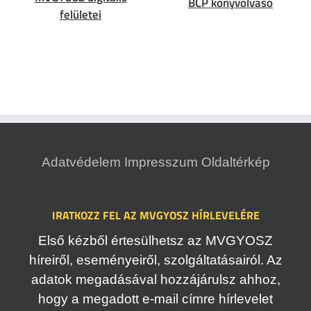
BCP könyvolvasó
felületei
Adatvédelem
Impresszum
Oldaltérkép
IRATKOZZ FEL AZ MVGYOSZ HÍRLEVELÉRE
Első kézből értesülhetsz az MVGYOSZ
híreiről, eseményeiről, szolgáltatásairól. Az
adatok megadásával hozzájárulsz ahhoz,
hogy a megadott e-mail címre hírlevelet