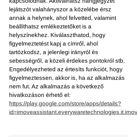
kapcsolódnak. Aktiválhatsz hangjegyzet
lejátszót valahányszor a közelébe érsz
annak a helynek, ahol felvetted, valamint
beállíthatsz emlékeztetőket is a
helyszínekhez. Kiválaszthatod, hogy
figyelmeztetést kapj a címről, ahol
tartózkodsz, a jelenlegi irányról és
sebességről, a közeli érdekes pontokról stb.
Engedélyezheted az értesíts funkciót, hogy
figyelmeztessen, akkor is, ha az alkalmazás
nem fut. Az alkalmazás a következő
hivatkozáson érhető el:
https://play.google.com/store/apps/details?
id=imoveassistant.everywaretechnologies.it.i