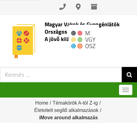
Skip
to
content
Magyar Vakok és Gyengénlátók
Országos Szövetsége
A jövő kilátásai
Keresés:
Men
Home
/
Témakörök A-tól Z-ig
/
Életvitelt segítő alkalmazások
/
iMove around alkalmazás