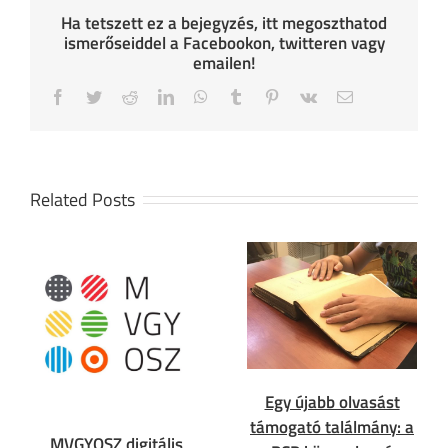
Ha tetszett ez a bejegyzés, itt megoszthatod
ismerőseiddel a Facebookon, twitteren vagy
emailen!
Facebook
Twitter
Reddit
LinkedIn
WhatsApp
Tumblr
Pinterest
Vk
Email
Related Posts
Egy újabb olvasást
támogató találmány: a
MVGYOSZ digitális