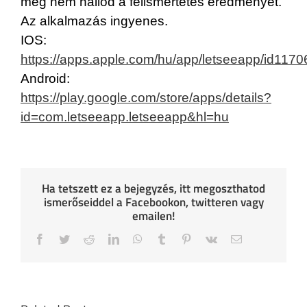
meg nem hallod a felismertetés eredményét.
Az alkalmazás ingyenes.
IOS:
https://apps.apple.com/hu/app/letseeapp/id117
Android:
https://play.google.com/store/apps/details?
id=com.letseeapp.letseeapp&hl=hu
Ha tetszett ez a bejegyzés, itt megoszthatod
ismerőseiddel a Facebookon, twitteren vagy
emailen!
Facebook
Twitter
Reddit
LinkedIn
WhatsApp
Tumblr
Pinterest
Vk
Email