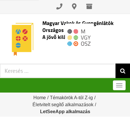
Skip
to
content
Magyar Vakok és Gyengénlátók
Országos Szövetsége
A jövő kilátásai
Keresés:
Men
Home
/
Témakörök A-tól Z-ig
/
Életvitelt segítő alkalmazások
/
LetSeeApp alkalmazás