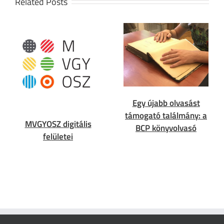
Related Posts
Egy újabb olvasást
támogató találmány: a
MVGYOSZ digitális
BCP könyvolvasó
felületei