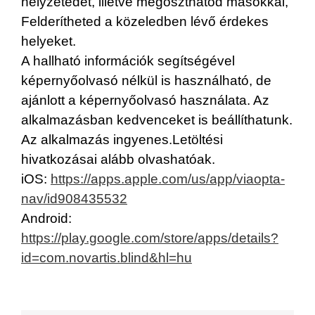
helyzetedet, illetve megoszthatod másokkal,
Felderítheted a közeledben lévő érdekes
helyeket.
A hallható információk segítségével
képernyőolvasó nélkül is használható, de
ajánlott a képernyőolvasó használata. Az
alkalmazásban kedvenceket is beállíthatunk.
Az alkalmazás ingyenes.Letöltési
hivatkozásai alább olvashatóak.
iOS:
https://apps.apple.com/us/app/viaopta-
nav/id908435532
Android:
https://play.google.com/store/apps/details?
id=com.novartis.blind&hl=hu