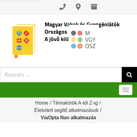
Skip
to
content
Magyar Vakok és Gyengénlátók
Országos Szövetsége
A jövő kilátásai
Keresés:
Men
Home
/
Témakörök A-tól Z-ig
/
Életvitelt segítő alkalmazások
/
ViaOpta Nav alkalmazás