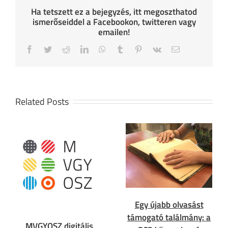
Ha tetszett ez a bejegyzés, itt megoszthatod
ismerőseiddel a Facebookon, twitteren vagy
emailen!
Facebook
Twitter
Reddit
LinkedIn
WhatsApp
Tumblr
Pinterest
Vk
Email
Related Posts
Egy újabb olvasást
támogató találmány: a
MVGYOSZ digitális