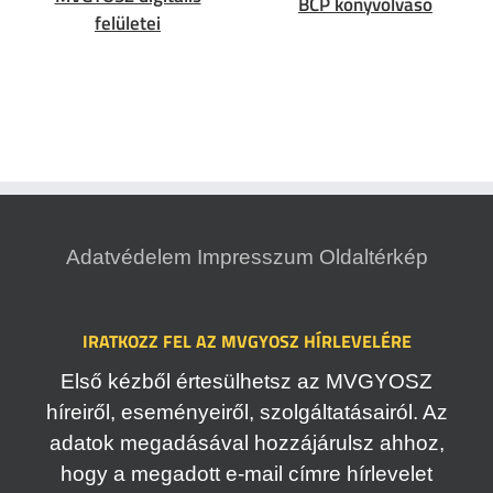
BCP könyvolvasó
felületei
Adatvédelem
Impresszum
Oldaltérkép
IRATKOZZ FEL AZ MVGYOSZ HÍRLEVELÉRE
Első kézből értesülhetsz az MVGYOSZ
híreiről, eseményeiről, szolgáltatásairól. Az
adatok megadásával hozzájárulsz ahhoz,
hogy a megadott e-mail címre hírlevelet