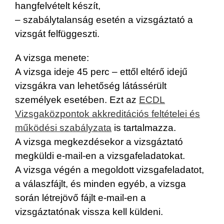
hangfelvételt készít,
– szabálytalanság esetén a vizsgáztató a
vizsgát felfüggeszti.
A vizsga menete:
A vizsga ideje 45 perc – ettől eltérő idejű
vizsgákra van lehetőség látássérült
személyek esetében. Ezt az
ECDL
Vizsgaközpontok akkreditációs feltételei és
működési szabályzata
is tartalmazza.
A vizsga megkezdésekor a vizsgáztató
megküldi e-mail-en a vizsgafeladatokat.
A vizsga végén a megoldott vizsgafeladatot,
a válaszfájlt, és minden egyéb, a vizsga
során létrejövő fájlt e-mail-en a
vizsgáztatónak vissza kell küldeni.