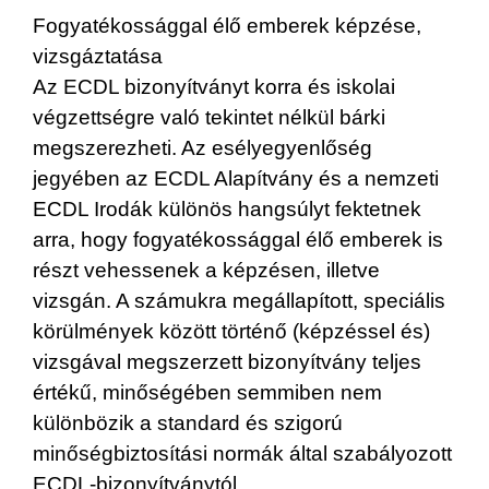
Fogyatékossággal élő emberek képzése,
vizsgáztatása
Az ECDL bizonyítványt korra és iskolai
végzettségre való tekintet nélkül bárki
megszerezheti. Az esélyegyenlőség
jegyében az ECDL Alapítvány és a nemzeti
ECDL Irodák különös hangsúlyt fektetnek
arra, hogy fogyatékossággal élő emberek is
részt vehessenek a képzésen, illetve
vizsgán. A számukra megállapított, speciális
körülmények között történő (képzéssel és)
vizsgával megszerzett bizonyítvány teljes
értékű, minőségében semmiben nem
különbözik a standard és szigorú
minőségbiztosítási normák által szabályozott
ECDL-bizonyítványtól.