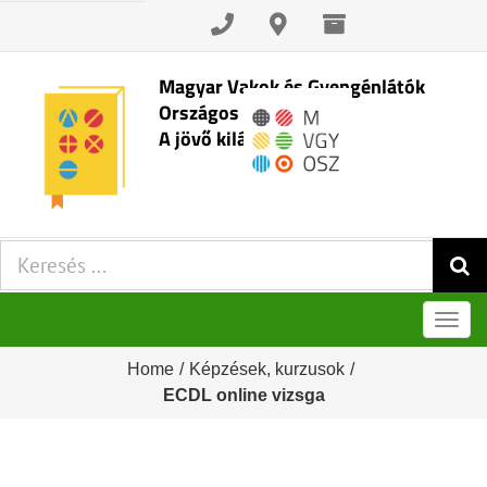
Skip
to
content
Magyar Vakok és Gyengénlátók
Országos Szövetsége
A jövő kilátásai
Keresés:
Men
Home
/
Képzések, kurzusok
/
ECDL online vizsga