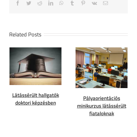
Facebook
Twitter
Reddit
LinkedIn
WhatsApp
Tumblr
Pinterest
Vk
Email
Related Posts
Látássérült hallgatók
Pályaorientációs
doktori képzésben
minikurzus látássérült
fiataloknak