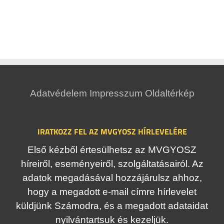
Adatvédelem
Impresszum
Oldaltérkép
IRATKOZZ FEL AZ MVGYOSZ HÍRLEVELÉRE
Első kézből értesülhetsz az MVGYOSZ
híreiről, eseményeiről, szolgáltatásairól. Az
adatok megadásával hozzájárulsz ahhoz,
hogy a megadott e-mail címre hírlevelet
küldjünk Számodra, és a megadott adataidat
nyilvántartsuk és kezeljük.