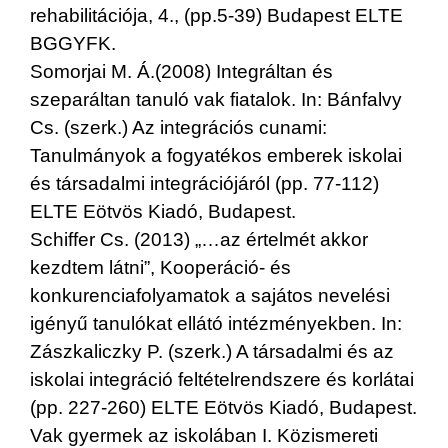
rehabilitációja, 4., (pp.5-39) Budapest ELTE
BGGYFK.
Somorjai M. Á.(2008) Integráltan és
szeparáltan tanuló vak fiatalok. In: Bánfalvy
Cs. (szerk.) Az integrációs cunami:
Tanulmányok a fogyatékos emberek iskolai
és társadalmi integrációjáról (pp. 77-112)
ELTE Eötvös Kiadó, Budapest.
Schiffer Cs. (2013) „…az értelmét akkor
kezdtem látni”, Kooperáció- és
konkurenciafolyamatok a sajátos nevelési
igényű tanulókat ellátó intézményekben. In:
Zászkaliczky P. (szerk.) A társadalmi és az
iskolai integráció feltételrendszere és korlátai
(pp. 227-260) ELTE Eötvös Kiadó, Budapest.
Vak gyermek az iskolában I. Közismereti