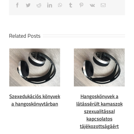
Facebook
Twitter
Reddit
LinkedIn
WhatsApp
Tumblr
Pinterest
Vk
Email
Related Posts
Szexedukációs könyvek
Hangoskönyvek a
a hangoskönyvtárban
látássérült kamaszok
szexualitással
kapcsolatos
tájékozottságáért