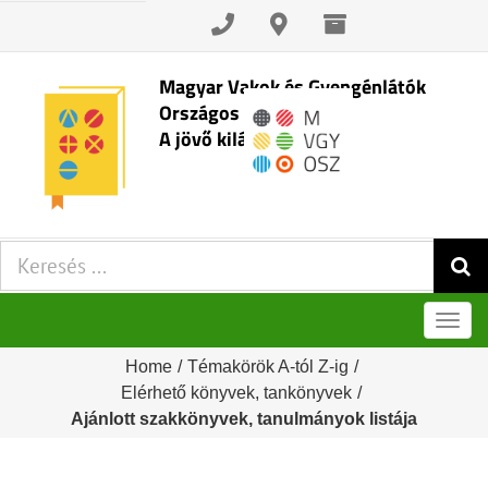
Skip
to
content
Magyar Vakok és Gyengénlátók
Országos Szövetsége
A jövő kilátásai
Keresés:
Men
Home
/
Témakörök A-tól Z-ig
/
Elérhető könyvek, tankönyvek
/
Ajánlott szakkönyvek, tanulmányok listája