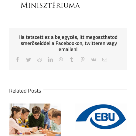
Ha tetszett ez a bejegyzés, itt megoszthatod
ismerőseiddel a Facebookon, twitteren vagy
emailen!
Facebook
Twitter
Reddit
LinkedIn
WhatsApp
Tumblr
Pinterest
Vk
Email
Related Posts