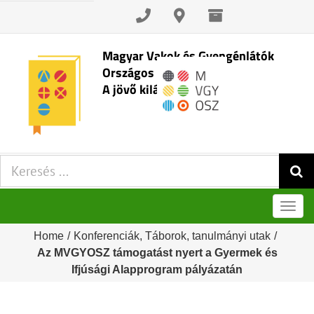
Skip
to
content
Magyar Vakok és Gyengénlátók
Országos Szövetsége
A jövő kilátásai
Keresés:
Men
Home
/
Konferenciák
,
Táborok, tanulmányi utak
/
Az MVGYOSZ támogatást nyert a Gyermek és
Ifjúsági Alapprogram pályázatán