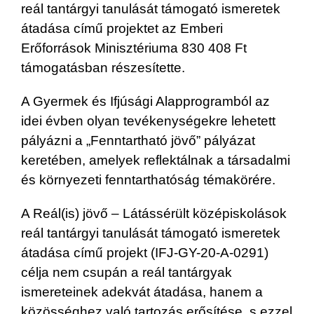
reál tantárgyi tanulását támogató ismeretek
átadása című projektet az Emberi
Erőforrások Minisztériuma 830 408 Ft
támogatásban részesítette.
A Gyermek és Ifjúsági Alapprogramból az
idei évben olyan tevékenységekre lehetett
pályázni a „Fenntartható jövő” pályázat
keretében, amelyek reflektálnak a társadalmi
és környezeti fenntarthatóság témakörére.
A Reál(is) jövő – Látássérült középiskolások
reál tantárgyi tanulását támogató ismeretek
átadása című projekt (IFJ-GY-20-A-0291)
célja nem csupán a reál tantárgyak
ismereteinek adekvát átadása, hanem a
közösséghez való tartozás erősítése, s ezzel