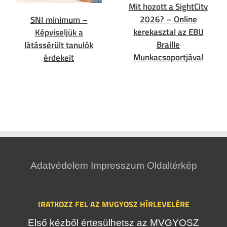
Mit hozott a SightCity
2026? – Online
SNI minimum –
kerekasztal az EBU
Képviseljük a
Braille
látássérült tanulók
Munkacsoportjával
érdekeit
Adatvédelem
Impresszum
Oldaltérkép
IRATKOZZ FEL AZ MVGYOSZ HÍRLEVELÉRE
Első kézből értesülhetsz az MVGYOSZ