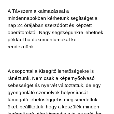
A Távszem alkalmazással a
mindennapokban kérhetünk segítséget a
nap 24 órájában szerződött és képzett
operátoroktól. Nagy segítségünkre lehetnek
például ha dokumentumokat kell
rendeznünk.
A csoporttal a Kisegítő lehetőségekre is
ránéztünk. Nem csak a képernyőolvasó
sebességét és nyelvét változtattuk, de egy
gyengénlátó személyek helyesírását
támogató lehetőséggel is megismertettük
őket: beállítottuk, hogy a készülék minden
legépelt szó után kimondja a teljes szót. Így