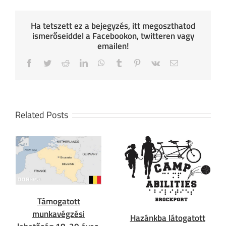
Ha tetszett ez a bejegyzés, itt megoszthatod
ismerőseiddel a Facebookon, twitteren vagy
emailen!
Facebook
Twitter
Reddit
LinkedIn
WhatsApp
Tumblr
Pinterest
Vk
Email
Related Posts
Támogatott
munkavégzési
Hazánkba látogatott