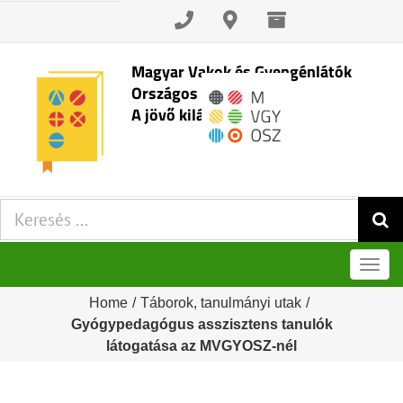
Skip
to
content
Magyar Vakok és Gyengénlátók
Országos Szövetsége
A jövő kilátásai
Keresés:
Men
Home
/
Táborok, tanulmányi utak
/
Gyógypedagógus asszisztens tanulók
látogatása az MVGYOSZ-nél