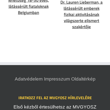
lehetőség 18-30 éves,
Dr. Lauren Lieberman, a
látássérült fiataloknak
látássérült emberek
Belgiumban
fizikai aktivitásának
világszerte elismert
szakértője
Adatvédelem
Impresszum
Oldaltérkép
IRATKOZZ FEL AZ MVGYOSZ HÍRLEVELÉRE
Első kézből értesülhetsz az MVGYOSZ