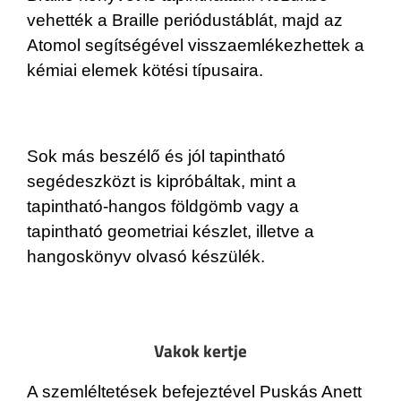
vehették a Braille periódustáblát, majd az
Atomol segítségével visszaemlékezhettek a
kémiai elemek kötési típusaira.
Sok más beszélő és jól tapintható
segédeszközt is kipróbáltak, mint a
tapintható-hangos földgömb vagy a
tapintható geometriai készlet, illetve a
hangoskönyv olvasó készülék.
Vakok kertje
A szemléltetések befejeztével Puskás Anett