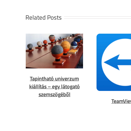
Related Posts
Tapintható univerzum
kiállítás – egy látogató
szemszögéből
TeamVie