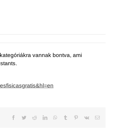
 kategóriákra vannak bontva, ami
stants.
esfisicasgratis&hl=en
Facebook
Twitter
Reddit
LinkedIn
WhatsApp
Tumblr
Pinterest
Vk
Email