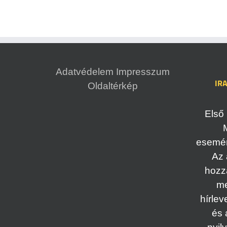
Adatvédelem
Impresszum
IR
Oldaltérkép
Első 
esemény
Az 
hozz
me
hírlev
és 