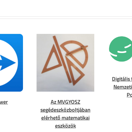
Digitáli
Nemzeti
Po
wer
Az MVGYOSZ
segédeszközboltjában
elérhető matematikai
eszközök