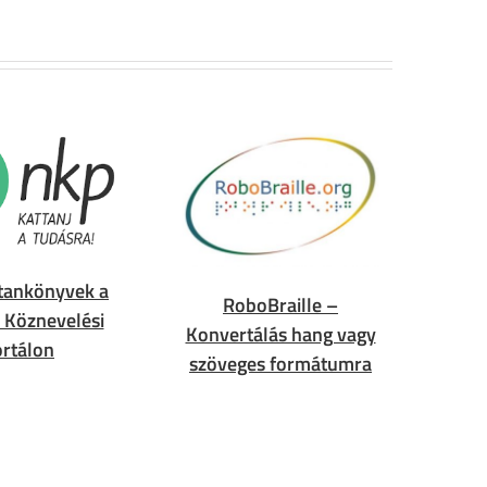
s tankönyvek a
RoboBraille –
 Köznevelési
Konvertálás hang vagy
rtálon
szöveges formátumra