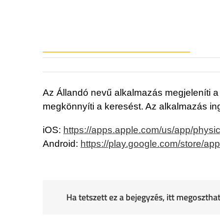
Az Állandó nevű alkalmazás megjeleníti a 
megkönnyíti a keresést. Az alkalmazás in
iOS:
https://apps.apple.com/us/app/physi
Android:
https://play.google.com/store/a
Ha tetszett ez a bejegyzés, itt megoszth