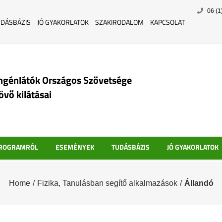
Skip
06 (1
to
UDÁSBÁZIS
JÓ GYAKORLATOK
SZAKIRODALOM
KAPCSOLAT
content
ngénlátók Országos Szövetsége
jövő kilátásai
PROGRAMRÓL
ESEMÉNYEK
TUDÁSBÁZIS
JÓ GYAKORLATOK
Home
/
Fizika
,
Tanulásban segítő alkalmazások
/
Állandó