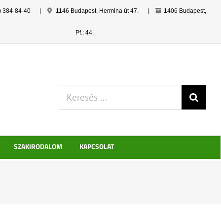
) 384-84-40
|
1146 Budapest, Hermina út 47.
|
1406 Budapest,
Pf.: 44.
Keresés:
SZAKIRODALOM
KAPCSOLAT