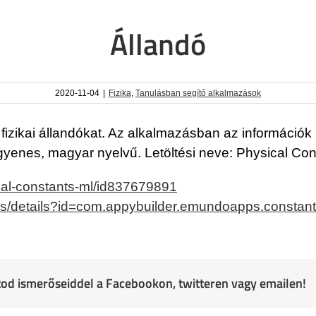
Állandó
2020-11-04
|
Fizika
,
Tanulásban segítő alkalmazások
fizikai állandókat. Az alkalmazásban az információk
gyenes, magyar nyelvű. Letöltési neve: Physical Con
cal-constants-ml/id837679891
pps/details?id=com.appybuilder.emundoapps.constant
atod ismerőseiddel a Facebookon, twitteren vagy emailen!