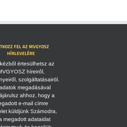
ATKOZZ FEL AZ MVGYOSZ
HÍRLEVELÉRE
kézből értesülhetsz az
MVGYOSZ híreiről,
eiről, szolgáltatásairól.
adatok megadásával
ájárulsz ahhoz, hogy a
gadott e-mail címre
elet küldjünk Számodra,
a megadott adataidat