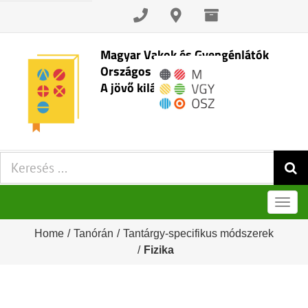
Skip
to
content
Magyar Vakok és Gyengénlátók
Országos Szövetsége
A jövő kilátásai
Keresés:
Men
Home
/
Tanórán
/
Tantárgy-specifikus módszerek
/
Fizika