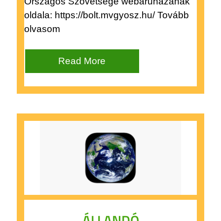
Országos Szövetsége webáruházának
oldala: https://bolt.mvgyosz.hu/ Tovább
olvasom
Read More
ÁLLANDÓ