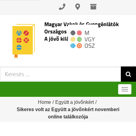
Skip
to
content
Magyar Vakok és Gyengénlátók
Országos Szövetsége
A jövő kilátásai
Keresés:
Men
Home
/
Együtt a jövőnkért
/
Sikeres volt az Együtt a jövőnkért novemberi
online találkozója