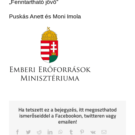
„Fenntartható jövő”
Puskás Anett és Moni Imola
Ha tetszett ez a bejegyzés, itt megoszthatod
ismerőseiddel a Facebookon, twitteren vagy
emailen!
Facebook
Twitter
Reddit
LinkedIn
WhatsApp
Tumblr
Pinterest
Vk
Email