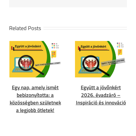
Related Posts
Egy nap, amely ismét
Együtt a jövőnkért
bebizonyította: a
2026. évadzáró –
közösségben születnek
Inspiráció és innováció
a legjobb ötletek!