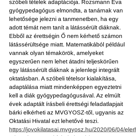
szóbeli tételek adaptációja. Rozsmann Éva
gyógypedagógus elmondta, a tanárnak van
lehetősége jelezni a tanmenetben, ha egy
adott témát nem tanít a látássérült diáknak.
Ebből az érettségin Ő nem kérhető számon
látássérültsége miatt. Matematikából például
vannak olyan témakörök, amelyeket
egyszerűen nem lehet átadni teljeskörűen
egy látássérült diáknak a jelenlegi integrált
oktatásban. A szóbeli tételsor kialakítása,
adaptálása miatt mindenképpen egyeztetni
kell a diák gyógypedagógusával. Az elmúlt
évek adaptált írásbeli érettségi feladatlapjait
bárki elkérheti az MVGYOSZ-től, ugyanis az
Oktatási Hivatal ezt lehetővé teszi.
https://jovokilatasai.mvgyosz.hu/2020/06/04/eler