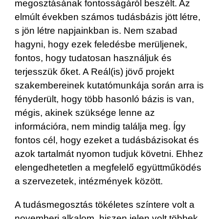
megosztásának fontosságáról beszélt. Az
elmúlt években számos tudásbázis jött létre,
s jön létre napjainkban is. Nem szabad
hagyni, hogy ezek feledésbe merüljenek,
fontos, hogy tudatosan használjuk és
terjesszük őket. A Reál(is) jövő projekt
szakembereinek kutatómunkája során arra is
fényderült, hogy több hasonló bázis is van,
mégis, akinek szüksége lenne az
információra, nem mindig találja meg. Így
fontos cél, hogy ezeket a tudásbázisokat és
azok tartalmát nyomon tudjuk követni. Ehhez
elengedhetetlen a megfelelő együttműködés
a szervezetek, intézmények között.
A tudásmegosztás tökéletes színtere volt a
novemberi alkalom, hiszen jelen volt többek