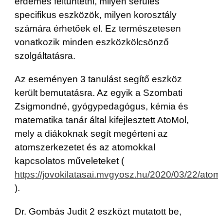
érdemes feltüntetni, milyen sérülés
specifikus eszközök, milyen korosztály
számára érhetőek el. Ez természetesen
vonatkozik minden eszközkölcsönző
szolgáltatásra.
Az eseményen 3 tanulást segítő eszköz
került bemutatásra. Az egyik a Szombati
Zsigmondné, gyógypedagógus, kémia és
matematika tanár által kifejlesztett AtoMol,
mely a diákoknak segít megérteni az
atomszerkezetet és az atomokkal
kapcsolatos műveleteket (
https://jovokilatasai.mvgyosz.hu/2020/03/22/atom
).
Dr. Gombás Judit 2 eszközt mutatott be,