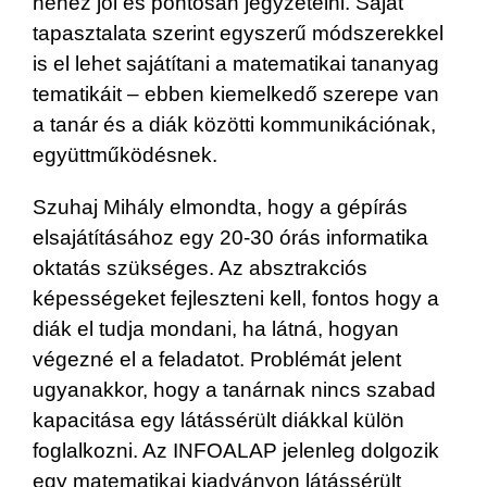
nehéz jól és pontosan jegyzetelni. Saját
tapasztalata szerint egyszerű módszerekkel
is el lehet sajátítani a matematikai tananyag
tematikáit – ebben kiemelkedő szerepe van
a tanár és a diák közötti kommunikációnak,
együttműködésnek.
Szuhaj Mihály elmondta, hogy a gépírás
elsajátításához egy 20-30 órás informatika
oktatás szükséges. Az absztrakciós
képességeket fejleszteni kell, fontos hogy a
diák el tudja mondani, ha látná, hogyan
végezné el a feladatot. Problémát jelent
ugyanakkor, hogy a tanárnak nincs szabad
kapacitása egy látássérült diákkal külön
foglalkozni. Az INFOALAP jelenleg dolgozik
egy matematikai kiadványon látássérült