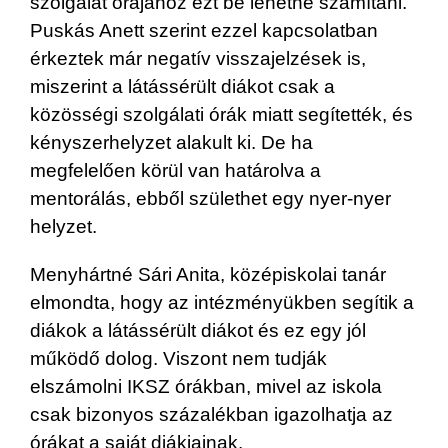
szolgálat órájához ezt be lehetne számítani.
Puskás Anett szerint ezzel kapcsolatban
érkeztek már negatív visszajelzések is,
miszerint a látássérült diákot csak a
közösségi szolgálati órák miatt segítették, és
kényszerhelyzet alakult ki. De ha
megfelelően körül van határolva a
mentorálás, ebből születhet egy nyer-nyer
helyzet.
Menyhártné Sári Anita, középiskolai tanár
elmondta, hogy az intézményükben segítik a
diákok a látássérült diákot és ez egy jól
működő dolog. Viszont nem tudják
elszámolni IKSZ órákban, mivel az iskola
csak bizonyos százalékban igazolhatja az
órákat a saját diákjainak.