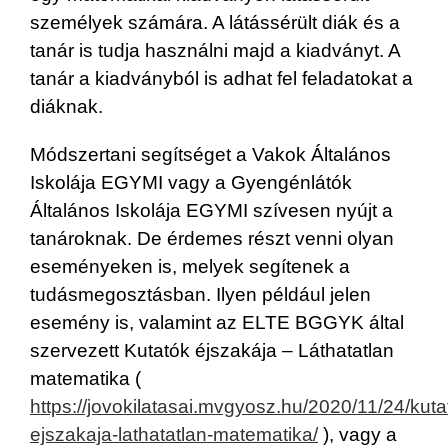
személyek számára. A látássérült diák és a
tanár is tudja használni majd a kiadványt. A
tanár a kiadványból is adhat fel feladatokat a
diáknak.
Módszertani segítséget a Vakok Általános
Iskolája EGYMI vagy a Gyengénlátók
Általános Iskolája EGYMI szívesen nyújt a
tanároknak. De érdemes részt venni olyan
eseményeken is, melyek segítenek a
tudásmegosztásban. Ilyen például jelen
esemény is, valamint az ELTE BGGYK által
szervezett Kutatók éjszakája – Láthatatlan
matematika (
https://jovokilatasai.mvgyosz.hu/2020/11/24/kuta
ejszakaja-lathatatlan-matematika/
), vagy a