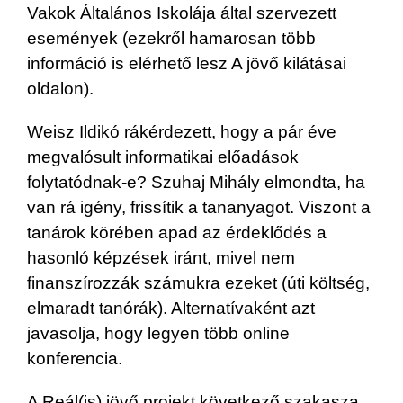
Vakok Általános Iskolája által szervezett
események (ezekről hamarosan több
információ is elérhető lesz A jövő kilátásai
oldalon).
Weisz Ildikó rákérdezett, hogy a pár éve
megvalósult informatikai előadások
folytatódnak-e? Szuhaj Mihály elmondta, ha
van rá igény, frissítik a tananyagot. Viszont a
tanárok körében apad az érdeklődés a
hasonló képzések iránt, mivel nem
finanszírozzák számukra ezeket (úti költség,
elmaradt tanórák). Alternatívaként azt
javasolja, hogy legyen több online
konferencia.
A Reál(is) jövő projekt következő szakasza