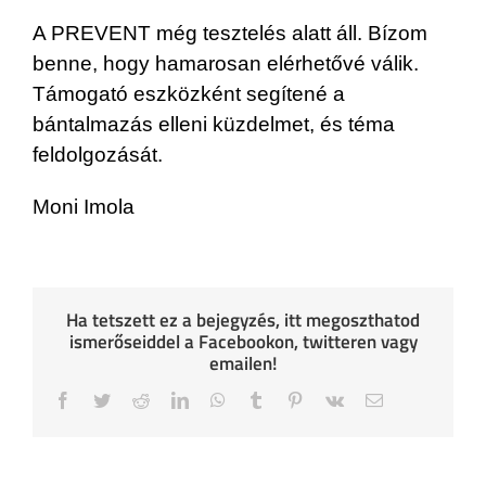
A PREVENT még tesztelés alatt áll. Bízom
benne, hogy hamarosan elérhetővé válik.
Támogató eszközként segítené a
bántalmazás elleni küzdelmet, és téma
feldolgozását.
Moni Imola
Ha tetszett ez a bejegyzés, itt megoszthatod
ismerőseiddel a Facebookon, twitteren vagy
emailen!
Facebook
Twitter
Reddit
LinkedIn
WhatsApp
Tumblr
Pinterest
Vk
Email