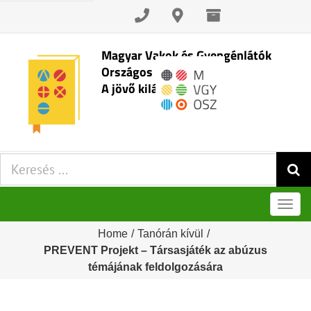
Skip
to
content
Magyar Vakok és Gyengénlátók
Országos Szövetsége
A jövő kilátásai
Keresés:
Men
Home
/
Tanórán kívül
/
PREVENT Projekt – Társasjáték az abúzus
témájának feldolgozására