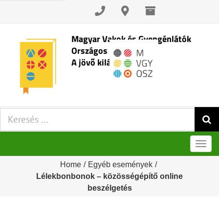
Skip
to
content
Magyar Vakok és Gyengénlátók
Országos Szövetsége
A jövő kilátásai
Keresés:
Men
Home
/
Egyéb események
/
Lélekbonbonok – közösségépítő online
beszélgetés