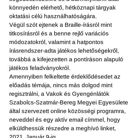
könnyedén elérhető, hétköznapi tárgyak
oktatási célú használhatóságára.
Végül szót ejtenek a Braille-írásról mint
titkosírásról és a benne rejlő variációs
módozatokról, valamint a hatpontos
írásrendszer-adta játékos lehetőségekről,
továbbá a kifejezetten a pontíráson alapuló
játékos feladványokról.
Amennyiben felkeltette érdeklődésedet az
előadás témája, nincs más dolgod mint
regisztrálni, a Vakok és Gyengénlátók
Szabolcs-Szatmár-Bereg Megyei Egyesülete
által szervezett online közösségi programra,
neveddel és egy aktív email címmel, hogy
elküldhessük részedre a meghívó linket,
2021. Január 9-ig.