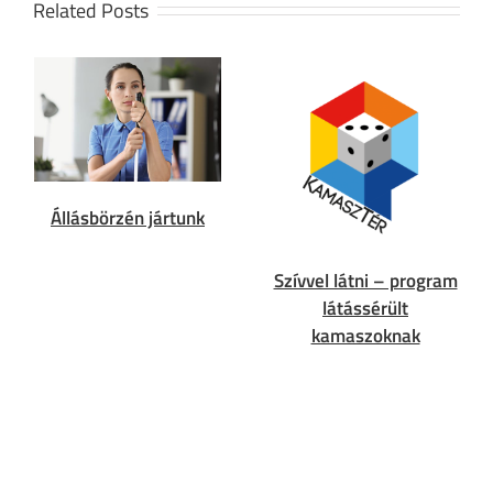
Related Posts
Állásbörzén jártunk
Szívvel látni – program
látássérült
kamaszoknak