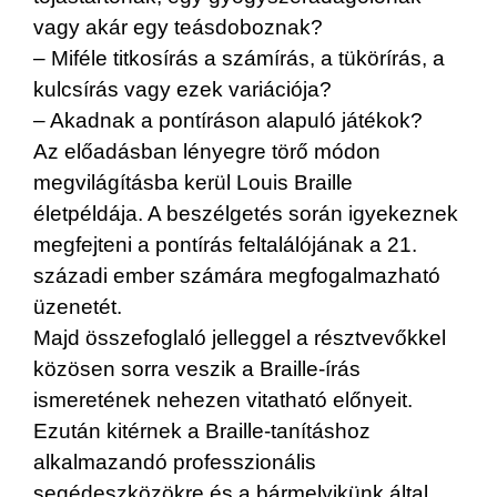
vagy akár egy teásdoboznak?
– Miféle titkosírás a számírás, a tükörírás, a
kulcsírás vagy ezek variációja?
– Akadnak a pontíráson alapuló játékok?
Az előadásban lényegre törő módon
megvilágításba kerül Louis Braille
életpéldája. A beszélgetés során igyekeznek
megfejteni a pontírás feltalálójának a 21.
századi ember számára megfogalmazható
üzenetét.
Majd összefoglaló jelleggel a résztvevőkkel
közösen sorra veszik a Braille-írás
ismeretének nehezen vitatható előnyeit.
Ezután kitérnek a Braille-tanításhoz
alkalmazandó professzionális
segédeszközökre és a bármelyikünk által