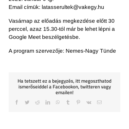
Email címük: latasserultek@vakegy.hu
Vasárnap az előadás megkezdése előtt 30
perccel, azaz 15.30-tól már be lehet lépni a
Google Meet beszélgetésbe.
A program szervezője: Nemes-Nagy Tünde
Ha tetszett ez a bejegyzés, itt megoszthatod
ismerőseiddel a Facebookon, twitteren vagy
emailen!
Facebook
Twitter
Reddit
LinkedIn
WhatsApp
Tumblr
Pinterest
Vk
Email