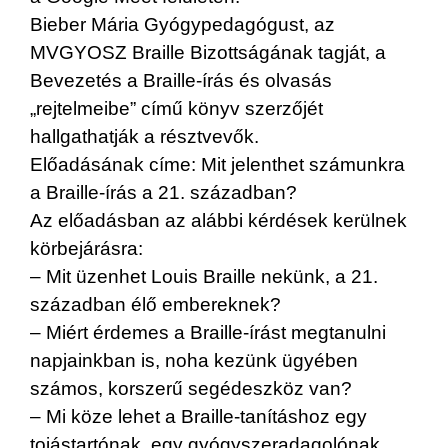
Bieber Mária Gyógypedagógust, az
MVGYOSZ Braille Bizottságának tagját, a
Bevezetés a Braille-írás és olvasás
„rejtelmeibe” című könyv szerzőjét
hallgathatják a résztvevők.
Előadásának címe: Mit jelenthet számunkra
a Braille-írás a 21. században?
Az előadásban az alábbi kérdések kerülnek
körbejárásra:
– Mit üzenhet Louis Braille nekünk, a 21.
században élő embereknek?
– Miért érdemes a Braille-írást megtanulni
napjainkban is, noha kezünk ügyében
számos, korszerű segédeszköz van?
– Mi köze lehet a Braille-tanításhoz egy
tojástartónak, egy gyógyszeradagolónak