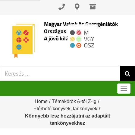
Skip
to
content
Magyar Vakok és Gyengénlátók
Országos Szövetsége
A jövő kilátásai
Keresés:
Men
Home
/
Témakörök A-tól Z-ig
/
Elérhető könyvek, tankönyvek
/
Könnyebb lesz hozzájutni az adaptált
tankönyvekhez