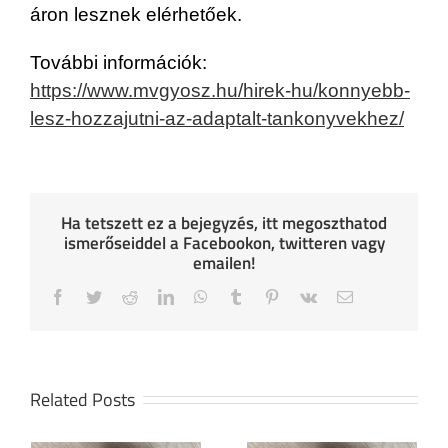
áron lesznek elérhetőek.
További információk:
https://www.mvgyosz.hu/hirek-hu/konnyebb-
lesz-hozzajutni-az-adaptalt-tankonyvekhez/
Ha tetszett ez a bejegyzés, itt megoszthatod
ismerőseiddel a Facebookon, twitteren vagy
emailen!
Facebook
Twitter
Reddit
LinkedIn
WhatsApp
Tumblr
Pinterest
Vk
Email
Related Posts