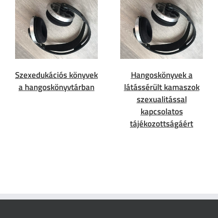
Szexedukációs könyvek
Hangoskönyvek a
a hangoskönyvtárban
látássérült kamaszok
szexualitással
kapcsolatos
tájékozottságáért