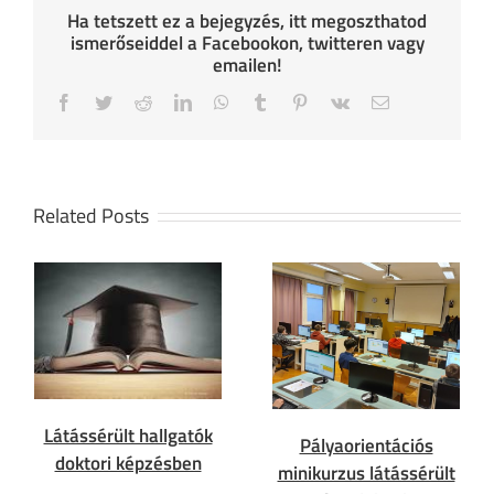
Ha tetszett ez a bejegyzés, itt megoszthatod
ismerőseiddel a Facebookon, twitteren vagy
emailen!
Facebook
Twitter
Reddit
LinkedIn
WhatsApp
Tumblr
Pinterest
Vk
Email
Related Posts
Látássérült hallgatók
Pályaorientációs
doktori képzésben
minikurzus látássérült