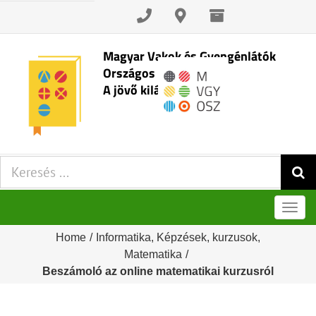
Skip
to
content
Magyar Vakok és Gyengénlátók
Országos Szövetsége
A jövő kilátásai
Keresés:
Men
Home
/
Informatika
,
Képzések, kurzusok
,
Matematika
/
Beszámoló az online matematikai kurzusról