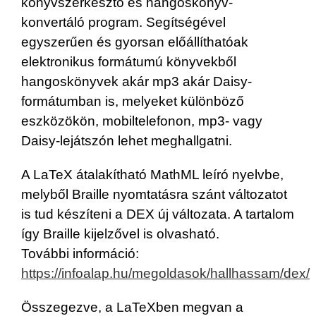
könyvszerkesztő és hangoskönyv-
konvertáló program. Segítségével
egyszerűen és gyorsan előállíthatóak
elektronikus formátumú könyvekből
hangoskönyvek akár mp3 akár Daisy-
formátumban is, melyeket különböző
eszközökön, mobiltelefonon, mp3- vagy
Daisy-lejátszón lehet meghallgatni.
A LaTeX átalakítható MathML leíró nyelvbe,
melyből Braille nyomtatásra szánt változatot
is tud készíteni a DEX új változata. A tartalom
így Braille kijelzővel is olvasható.
További információ:
https://infoalap.hu/megoldasok/hallhassam/dex/
Összegezve, a LaTeXben megvan a