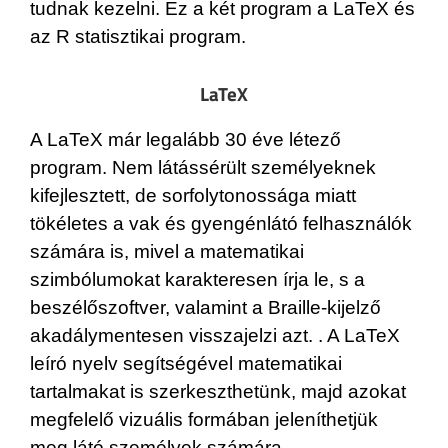
tudnak kezelni. Ez a két program a LaTeX és
az R statisztikai program.
LaTeX
A LaTeX már legalább 30 éve létező
program. Nem látássérült személyeknek
kifejlesztett, de sorfolytonossága miatt
tökéletes a vak és gyengénlátó felhasználók
számára is, mivel a matematikai
szimbólumokat karakteresen írja le, s a
beszélőszoftver, valamint a Braille-kijelző
akadálymentesen visszajelzi azt. . A LaTeX
leíró nyelv segítségével matematikai
tartalmakat is szerkeszthetünk, majd azokat
megfelelő vizuális formában jeleníthetjük
meg látó személyek számára.