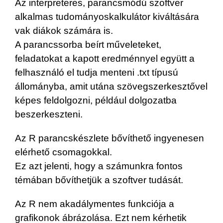
Az interpreteres, parancsmódú szoftver
alkalmas tudományoskalkulátor kiváltására
vak diákok számára is.
A parancssorba beírt műveleteket,
feladatokat a kapott eredménnyel együtt a
felhasználó el tudja menteni .txt típusú
állományba, amit utána szövegszerkesztővel
képes feldolgozni, például dolgozatba
beszerkeszteni.
Az R parancskészlete bővíthető ingyenesen
elérhető csomagokkal.
Ez azt jelenti, hogy a számunkra fontos
témában bővíthetjük a szoftver tudását.
Az R nem akadálymentes funkciója a
grafikonok ábrázolása. Ezt nem kérhetik