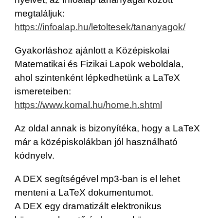
megtaláljuk:
https://infoalap.hu/letoltesek/tananyagok/
Gyakorláshoz ajánlott a Középiskolai
Matematikai és Fizikai Lapok weboldala,
ahol szintenként lépkedhetünk a LaTeX
ismereteiben:
https://www.komal.hu/home.h.shtml
Az oldal annak is bizonyítéka, hogy a LaTeX
már a középiskolákban jól használható
kódnyelv.
A DEX segítségével mp3-ban is el lehet
menteni a LaTeX dokumentumot.
A DEX egy dramatizált elektronikus