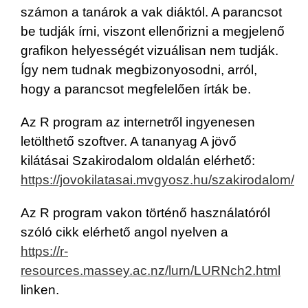
számon a tanárok a vak diáktól. A parancsot
be tudják írni, viszont ellenőrizni a megjelenő
grafikon helyességét vizuálisan nem tudják.
Így nem tudnak megbizonyosodni, arról,
hogy a parancsot megfelelően írták be.
Az R program az internetről ingyenesen
letölthető szoftver. A tananyag A jövő
kilátásai Szakirodalom oldalán elérhető:
https://jovokilatasai.mvgyosz.hu/szakirodalom/
Az R program vakon történő használatóról
szóló cikk elérhető angol nyelven a
https://r-
resources.massey.ac.nz/lurn/LURNch2.html
linken.