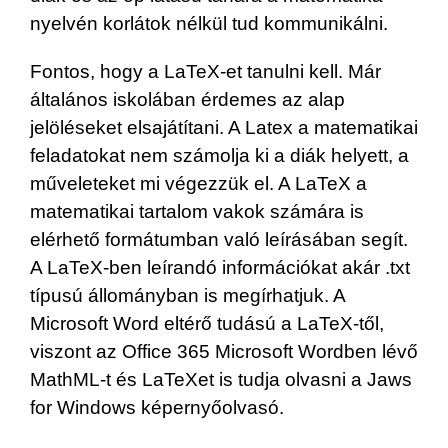
nyelvén korlátok nélkül tud kommunikálni.
Fontos, hogy a LaTeX-et tanulni kell. Már
általános iskolában érdemes az alap
jelöléseket elsajátítani. A Latex a matematikai
feladatokat nem számolja ki a diák helyett, a
műveleteket mi végezzük el. A LaTeX a
matematikai tartalom vakok számára is
elérhető formátumban való leírásában segít.
A LaTeX-ben leírandó információkat akár .txt
típusú állományban is megírhatjuk. A
Microsoft Word eltérő tudású a LaTeX-től,
viszont az Office 365 Microsoft Wordben lévő
MathML-t és LaTeXet is tudja olvasni a Jaws
for Windows képernyőolvasó.