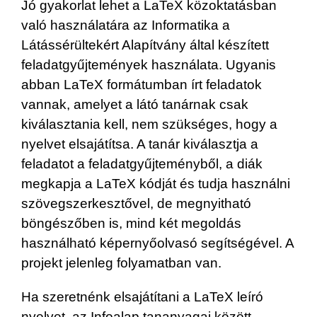
Jó gyakorlat lehet a LaTeX közoktatásban
való használatára az Informatika a
Látássérültekért Alapítvány által készített
feladatgyűjtemények használata. Ugyanis
abban LaTeX formátumban írt feladatok
vannak, amelyet a látó tanárnak csak
kiválasztania kell, nem szükséges, hogy a
nyelvet elsajátítsa. A tanár kiválasztja a
feladatot a feladatgyűjteményből, a diák
megkapja a LaTeX kódját és tudja használni
szövegszerkesztővel, de megnyitható
böngészőben is, mind két megoldás
használható képernyőolvasó segítségével. A
projekt jelenleg folyamatban van.
Ha szeretnénk elsajátítani a LaTeX leíró
nyelvet, az Infoalap tananyagai között