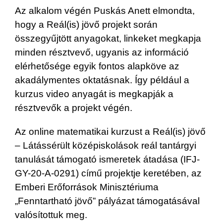
Az alkalom végén Puskás Anett elmondta,
hogy a Reál(is) jövő projekt során
összegyűjtött anyagokat, linkeket megkapja
minden résztvevő, ugyanis az információ
elérhetősége egyik fontos alapköve az
akadálymentes oktatásnak. Így például a
kurzus video anyagát is megkapják a
résztvevők a projekt végén.
Az online matematikai kurzust a Reál(is) jövő
– Látássérült középiskolások reál tantárgyi
tanulását támogató ismeretek átadása (IFJ-
GY-20-A-0291) című projektje keretében, az
Emberi Erőforrások Minisztériuma
„Fenntartható jövő” pályázat támogatásával
valósítottuk meg.