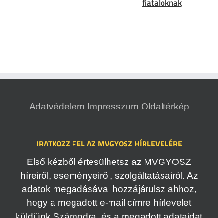
fiataloknak
Adatvédelem
Impresszum
Oldaltérkép
IRATKOZZ FEL AZ MVGYOSZ HÍRLEVELÉRE
Első kézből értesülhetsz az MVGYOSZ
híreiről, eseményeiről, szolgáltatásairól. Az
adatok megadásával hozzájárulsz ahhoz,
hogy a megadott e-mail címre hírlevelet
küldjünk Számodra, és a megadott adataidat